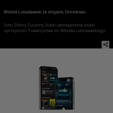
Witold Lutosławski ze stryjem, Drozdowo.
Foto: Zbiory Zuzanny Żubki udostępnione dzięki
uprzejmości Towarzystwa im. Witolda Lutosławskiego