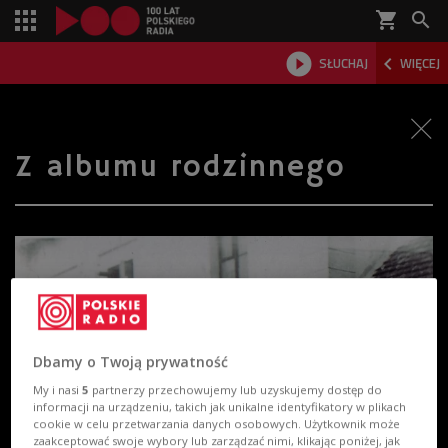
shopping_cart



SŁUCHAJ
WIĘCEJ

Z albumu rodzinnego
Dbamy o Twoją prywatność
My i nasi
5
partnerzy przechowujemy lub uzyskujemy dostęp do
informacji na urządzeniu, takich jak unikalne identyfikatory w plikach
cookie w celu przetwarzania danych osobowych. Użytkownik może
zaakceptować swoje wybory lub zarządzać nimi, klikając poniżej, jak