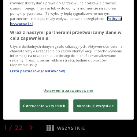
również skorzystać z prawa do sprzeciwu na podstawie prawnie
uzasadnionego interesu lub w dowolnym momencie na stronie
polityki prywatności. Te wybory będą sygnalizowane naszym
partnerom i nie będą miały wpływu na dane przeglądania.
Polityka
prywatności
Wraz z naszymi partnerami przetwarzamy dane w
celu zapewnienia:
Użycie dokładnych danych geolokalizacyjnych. Aktywne skanowanie
charakterystyki urządzenia do celów identyfikacji. Przechowywanie
informacji na urządzeniu lub dostęp do nich. Spersonalizowane
reklamy i treści, pomiar reklam i treści, badnie odbiorców i
ulepszanie usług.
Lista partnerów (dostawców)
Ustawienia zaawansowane
Odrzucenie wszystkich
Akceptuję wszystkie
1
/
22
WSZYSTKIE