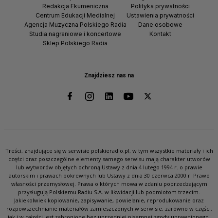
Redakcja Ekumeniczna
Polityka prywatności
Centrum Edukacji Medialnej
Ustawienia prywatności
Agencja Muzyczna Polskiego Radia
Dane osobowe
Studia nagraniowe i koncertowe
Kontakt
Sklep Polskiego Radia
Znajdziesz nas na
Treści, znajdujące się w serwisie polskieradio.pl, w tym wszystkie materiały i ich
części oraz poszczególne elementy samego serwisu mają charakter utworów
lub wytworów objętych ochroną Ustawy z dnia 4 lutego 1994 r. o prawie
autorskim i prawach pokrewnych lub Ustawy z dnia 30 czerwca 2000 r. Prawo
własności przemysłowej. Prawa o których mowa w zdaniu poprzedzającym
przysługują Polskiemu Radiu S.A. w likwidacji lub podmiotom trzecim.
Jakiekolwiek kopiowanie, zapisywanie, powielanie, reprodukowanie oraz
rozpowszechnianie materiałów zamieszczonych w serwisie, zarówno w części,
jak i w całości jest zabronione bez uprzedniej pisemnej zgody uprawnionego.