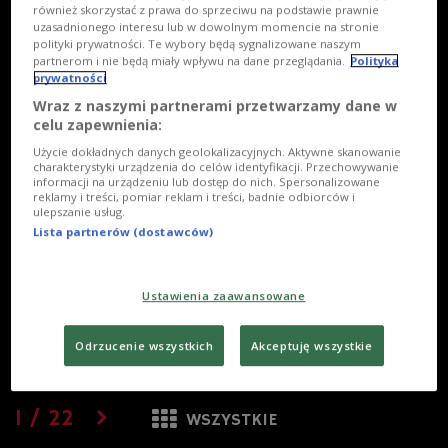
również skorzystać z prawa do sprzeciwu na podstawie prawnie
uzasadnionego interesu lub w dowolnym momencie na stronie
polityki prywatności. Te wybory będą sygnalizowane naszym
partnerom i nie będą miały wpływu na dane przeglądania.
Polityka
prywatności
Wraz z naszymi partnerami przetwarzamy dane w
celu zapewnienia:
Użycie dokładnych danych geolokalizacyjnych. Aktywne skanowanie
charakterystyki urządzenia do celów identyfikacji. Przechowywanie
informacji na urządzeniu lub dostęp do nich. Spersonalizowane
reklamy i treści, pomiar reklam i treści, badnie odbiorców i
ulepszanie usług.
Lista partnerów (dostawców)
Ustawienia zaawansowane
Odrzucenie wszystkich
Akceptuję wszystkie
1
/
22
WSZYSTKIE