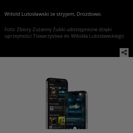
Witold Lutosławski ze stryjem, Drozdowo.
Foto: Zbiory Zuzanny Żubki udostępnione dzięki
uprzejmości Towarzystwa im. Witolda Lutosławskiego