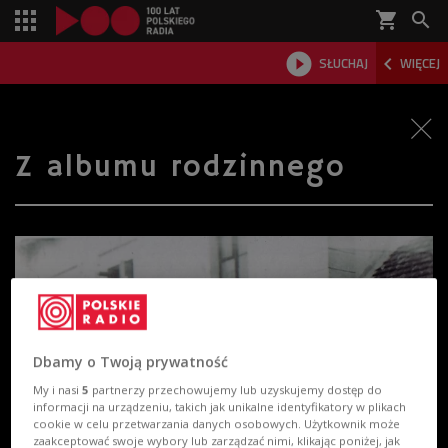
shopping_cart



SŁUCHAJ
WIĘCEJ

Z albumu rodzinnego
Dbamy o Twoją prywatność
My i nasi
5
partnerzy przechowujemy lub uzyskujemy dostęp do
informacji na urządzeniu, takich jak unikalne identyfikatory w plikach
cookie w celu przetwarzania danych osobowych. Użytkownik może
zaakceptować swoje wybory lub zarządzać nimi, klikając poniżej, jak