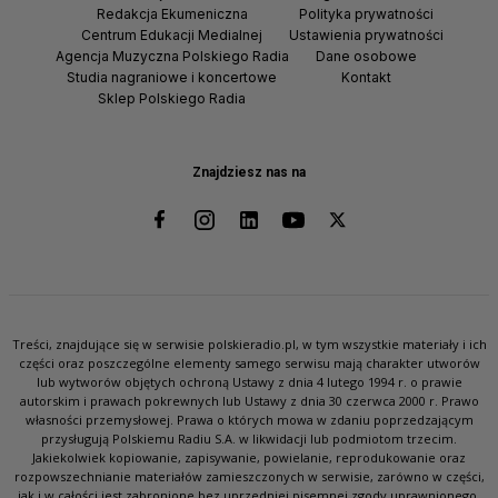
Redakcja Ekumeniczna
Polityka prywatności
Centrum Edukacji Medialnej
Ustawienia prywatności
Agencja Muzyczna Polskiego Radia
Dane osobowe
Studia nagraniowe i koncertowe
Kontakt
Sklep Polskiego Radia
Znajdziesz nas na
Treści, znajdujące się w serwisie polskieradio.pl, w tym wszystkie materiały i ich
części oraz poszczególne elementy samego serwisu mają charakter utworów
lub wytworów objętych ochroną Ustawy z dnia 4 lutego 1994 r. o prawie
autorskim i prawach pokrewnych lub Ustawy z dnia 30 czerwca 2000 r. Prawo
własności przemysłowej. Prawa o których mowa w zdaniu poprzedzającym
przysługują Polskiemu Radiu S.A. w likwidacji lub podmiotom trzecim.
Jakiekolwiek kopiowanie, zapisywanie, powielanie, reprodukowanie oraz
rozpowszechnianie materiałów zamieszczonych w serwisie, zarówno w części,
jak i w całości jest zabronione bez uprzedniej pisemnej zgody uprawnionego.