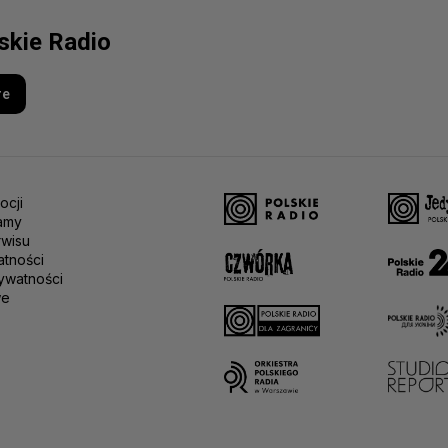
lskie Radio
re
ocji
amy
rwisu
atności
ywatności
we