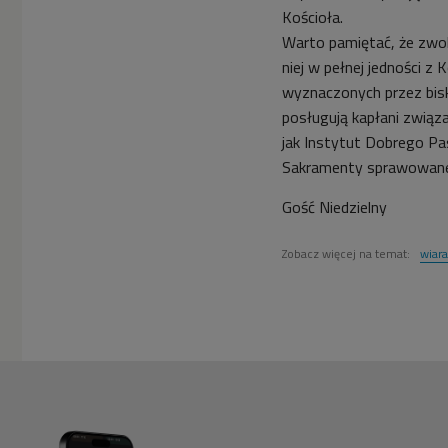
Kościoła.
Warto pamiętać, że zwol
niej w pełnej jedności z
wyznaczonych przez bisk
posługują kapłani związ
jak Instytut Dobrego Pa
Sakramenty sprawowane 
Gość Niedzielny
Zobacz więcej na temat:
wiara