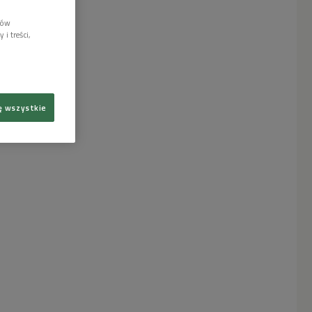
lów
i treści,
ę wszystkie