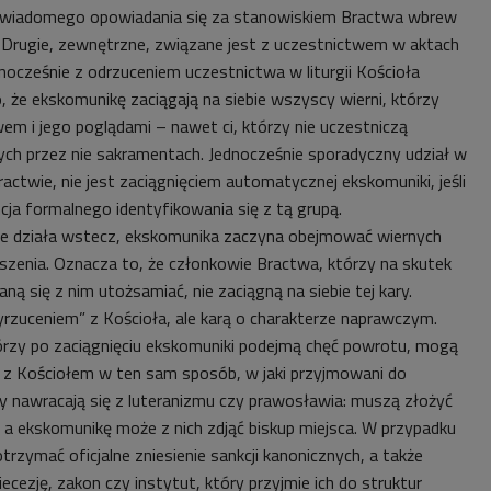
świadomego opowiadania się za stanowiskiem Bractwa wbrew
 Drugie, zewnętrzne, związane jest z uczestnictwem w aktach
nocześnie z odrzuceniem uczestnictwa w liturgii Kościoła
, że ekskomunikę zaciągają na siebie wszyscy wierni, którzy
em i jego poglądami – nawet ci, którzy nie uczestniczą
ch przez nie sakramentach. Jednocześnie sporadyczny udział w
ractwie, nie jest zaciągnięciem automatycznej ekskomuniki, jeśli
cja formalnego identyfikowania się z tą grupą.
ie działa wstecz, ekskomunika zaczyna obejmować wiernych
łoszenia. Oznacza to, że członkowie Bractwa, którzy na skutek
ną się z nim utożsamiać, nie zaciągną na siebie tej kary.
yrzuceniem” z Kościoła, ale karą o charakterze naprawczym.
rzy po zaciągnięciu ekskomuniki podejmą chęć powrotu, mogą
ci z Kościołem w ten sam sposób, w jaki przyjmowani do
zy nawracają się z luteranizmu czy prawosławia: muszą złożyć
, a ekskomunikę może z nich zdjąć biskup miejsca. W przypadku
zymać oficjalne zniesienie sankcji kanonicznych, a także
ecezję, zakon czy instytut, który przyjmie ich do struktur