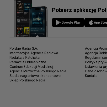
Pobierz aplikację Po
Google Play
App Sto
Polskie Radio S.A.
Agencja Prom
Informacyjna Agencja Radiowa
Agencja Rekl
Redakcja Katolicka
Regulamin se
Redakcja Ekumeniczna
Polityka pryw
Centrum Edukacji Medialnej
Ustawienia pr
Agencja Muzyczna Polskiego Radia
Dane osobo
Studia nagraniowe i koncertowe
Kontakt
Sklep Polskiego Radia