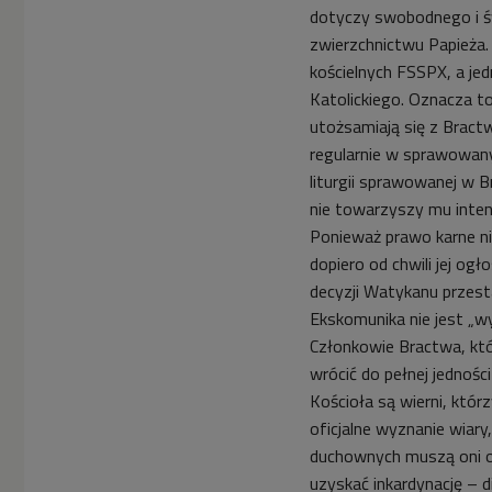
dotyczy swobodnego i 
zwierzchnictwu Papieża.
kościelnych FSSPX, a jed
Katolickiego. Oznacza to
utożsamiają się z Bractw
regularnie w sprawowany
liturgii sprawowanej w B
nie towarzyszy mu inten
Ponieważ prawo karne n
dopiero od chwili jej og
decyzji Watykanu przesta
Ekskomunika nie jest „w
Członkowie Bractwa, któ
wrócić do pełnej jednoś
Kościoła są wierni, któr
oficjalne wyznanie wiary
duchownych muszą oni otr
uzyskać inkardynację – di