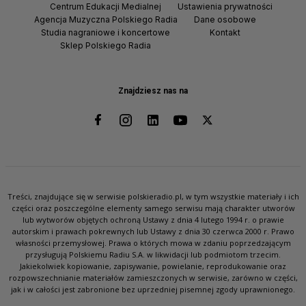
Centrum Edukacji Medialnej
Ustawienia prywatności
Agencja Muzyczna Polskiego Radia
Dane osobowe
Studia nagraniowe i koncertowe
Kontakt
Sklep Polskiego Radia
Znajdziesz nas na
Treści, znajdujące się w serwisie polskieradio.pl, w tym wszystkie materiały i ich
części oraz poszczególne elementy samego serwisu mają charakter utworów
lub wytworów objętych ochroną Ustawy z dnia 4 lutego 1994 r. o prawie
autorskim i prawach pokrewnych lub Ustawy z dnia 30 czerwca 2000 r. Prawo
własności przemysłowej. Prawa o których mowa w zdaniu poprzedzającym
przysługują Polskiemu Radiu S.A. w likwidacji lub podmiotom trzecim.
Jakiekolwiek kopiowanie, zapisywanie, powielanie, reprodukowanie oraz
rozpowszechnianie materiałów zamieszczonych w serwisie, zarówno w części,
jak i w całości jest zabronione bez uprzedniej pisemnej zgody uprawnionego.