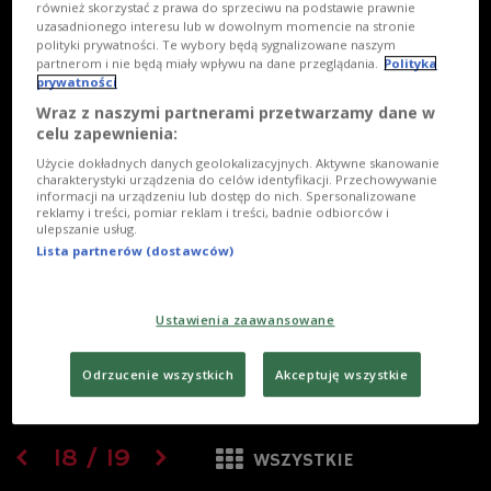
również skorzystać z prawa do sprzeciwu na podstawie prawnie
uzasadnionego interesu lub w dowolnym momencie na stronie
polityki prywatności. Te wybory będą sygnalizowane naszym
partnerom i nie będą miały wpływu na dane przeglądania.
Polityka
prywatności
Wraz z naszymi partnerami przetwarzamy dane w
celu zapewnienia:
Użycie dokładnych danych geolokalizacyjnych. Aktywne skanowanie
charakterystyki urządzenia do celów identyfikacji. Przechowywanie
informacji na urządzeniu lub dostęp do nich. Spersonalizowane
reklamy i treści, pomiar reklam i treści, badnie odbiorców i
ulepszanie usług.
Lista partnerów (dostawców)
Ustawienia zaawansowane
Odrzucenie wszystkich
Akceptuję wszystkie
18
/
19
WSZYSTKIE