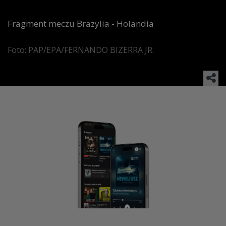
Fragment meczu Brazylia - Holandia
Foto: PAP/EPA/FERNANDO BIZERRA JR.