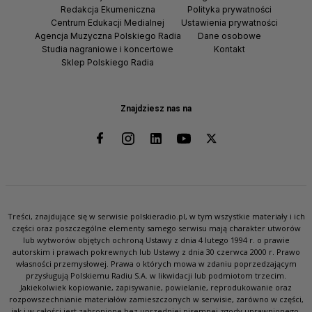
Redakcja Ekumeniczna
Polityka prywatności
Centrum Edukacji Medialnej
Ustawienia prywatności
Agencja Muzyczna Polskiego Radia
Dane osobowe
Studia nagraniowe i koncertowe
Kontakt
Sklep Polskiego Radia
Znajdziesz nas na
Treści, znajdujące się w serwisie polskieradio.pl, w tym wszystkie materiały i ich
części oraz poszczególne elementy samego serwisu mają charakter utworów
lub wytworów objętych ochroną Ustawy z dnia 4 lutego 1994 r. o prawie
autorskim i prawach pokrewnych lub Ustawy z dnia 30 czerwca 2000 r. Prawo
własności przemysłowej. Prawa o których mowa w zdaniu poprzedzającym
przysługują Polskiemu Radiu S.A. w likwidacji lub podmiotom trzecim.
Jakiekolwiek kopiowanie, zapisywanie, powielanie, reprodukowanie oraz
rozpowszechnianie materiałów zamieszczonych w serwisie, zarówno w części,
jak i w całości jest zabronione bez uprzedniej pisemnej zgody uprawnionego.