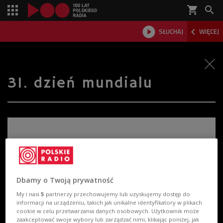
shopping_cart



SŁUCHAJ
WIĘCEJ

31. dzień mundialu
Dbamy o Twoją prywatność
My i nasi
5
partnerzy przechowujemy lub uzyskujemy dostęp do
informacji na urządzeniu, takich jak unikalne identyfikatory w plikach
cookie w celu przetwarzania danych osobowych. Użytkownik może
zaakceptować swoje wybory lub zarządzać nimi, klikając poniżej, jak