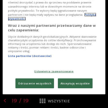
również skorzystać z prawa do sprzeciwu na podstawie prawnie
uzasadnionego interesu lub w dowolnym momencie na stronie
polityki prywatności. Te wybory będą sygnalizowane naszym
partnerom i nie będą miały wpływu na dane przeglądania.
Polityka
prywatności
Wraz z naszymi partnerami przetwarzamy dane w
celu zapewnienia:
Użycie dokładnych danych geolokalizacyjnych. Aktywne skanowanie
charakterystyki urządzenia do celów identyfikacji. Przechowywanie
informacji na urządzeniu lub dostęp do nich. Spersonalizowane
reklamy i treści, pomiar reklam i treści, badnie odbiorców i
ulepszanie usług.
Lista partnerów (dostawców)
Ustawienia zaawansowane
Odrzucenie wszystkich
Akceptuję wszystkie
19
/
19
WSZYSTKIE