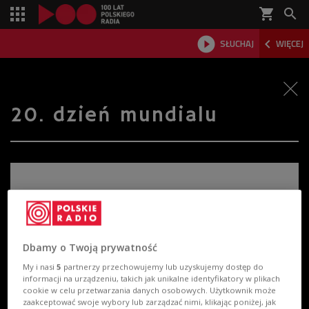
shopping_cart



SŁUCHAJ
WIĘCEJ

20. dzień mundialu
Dbamy o Twoją prywatność
My i nasi
5
partnerzy przechowujemy lub uzyskujemy dostęp do
informacji na urządzeniu, takich jak unikalne identyfikatory w plikach
cookie w celu przetwarzania danych osobowych. Użytkownik może
zaakceptować swoje wybory lub zarządzać nimi, klikając poniżej, jak