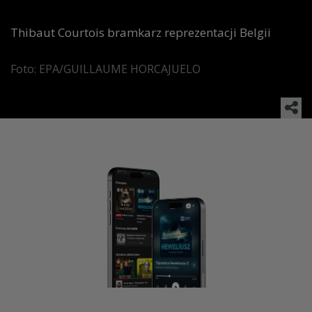
Thibaut Courtois bramkarz reprezentacji Belgii
Foto: EPA/GUILLAUME HORCAJUELO