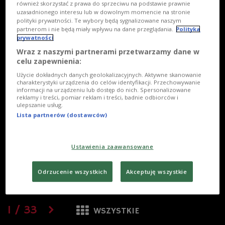
również skorzystać z prawa do sprzeciwu na podstawie prawnie
uzasadnionego interesu lub w dowolnym momencie na stronie
polityki prywatności. Te wybory będą sygnalizowane naszym
partnerom i nie będą miały wpływu na dane przeglądania.
Polityka
prywatności
Wraz z naszymi partnerami przetwarzamy dane w
celu zapewnienia:
Użycie dokładnych danych geolokalizacyjnych. Aktywne skanowanie
charakterystyki urządzenia do celów identyfikacji. Przechowywanie
informacji na urządzeniu lub dostęp do nich. Spersonalizowane
reklamy i treści, pomiar reklam i treści, badnie odbiorców i
ulepszanie usług.
Lista partnerów (dostawców)
Ustawienia zaawansowane
Odrzucenie wszystkich
Akceptuję wszystkie
1
/
33
WSZYSTKIE