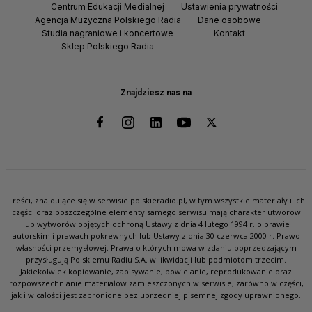
Centrum Edukacji Medialnej
Ustawienia prywatności
Agencja Muzyczna Polskiego Radia
Dane osobowe
Studia nagraniowe i koncertowe
Kontakt
Sklep Polskiego Radia
Znajdziesz nas na
Treści, znajdujące się w serwisie polskieradio.pl, w tym wszystkie materiały i ich
części oraz poszczególne elementy samego serwisu mają charakter utworów
lub wytworów objętych ochroną Ustawy z dnia 4 lutego 1994 r. o prawie
autorskim i prawach pokrewnych lub Ustawy z dnia 30 czerwca 2000 r. Prawo
własności przemysłowej. Prawa o których mowa w zdaniu poprzedzającym
przysługują Polskiemu Radiu S.A. w likwidacji lub podmiotom trzecim.
Jakiekolwiek kopiowanie, zapisywanie, powielanie, reprodukowanie oraz
rozpowszechnianie materiałów zamieszczonych w serwisie, zarówno w części,
jak i w całości jest zabronione bez uprzedniej pisemnej zgody uprawnionego.