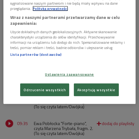
sygnalizowane naszym partnerom i nie będą miały wpływu na dane
przeglądania.
Polityka prywatności
Wraz z naszymi partnerami przetwarzamy dane w celu
zapewnienia:
Użycie dokładnych danych geolokalizacyjnych. Aktywne skanowanie
charakterystyki urządzenia do celów identyfikacji. Przechowywanie
informacji na urządzeniu lub dostęp do nich. Spersonalizowane reklamy i
treści, pomiar reklam i treści, badnie odbiorców i ulepszanie usług.
Lista partnerów (dostawców)
"Zacznij od Bacha" - audycja Ewy Pobłockiej
Ustawienia zaawansowane
Odrzucenie wszystkich
Akceptuję wszystkie
09:47
Ewa Pobłocka "Forte-piano",
czyta Marzena Trybała, fragm. 1.
(To się czyta latem/Dwójka)
09:35
Ewa Pobłocka "Forte-piano",
czyta Marzena Trybała, fragm. 2.
(To się czyta latem/Dwójka)