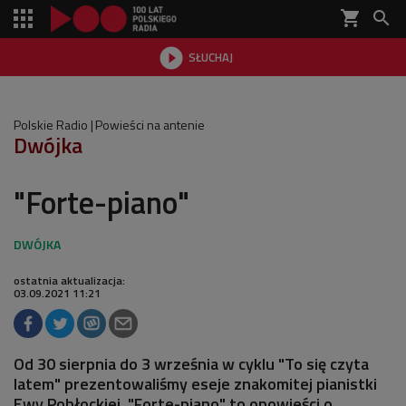
shopping_cart


SŁUCHAJ

Polskie Radio
Powieści na antenie
Dwójka
"Forte-piano"
ostatnia aktualizacja:
03.09.2021 11:21
Od 30 sierpnia do 3 września w cyklu "To się czyta
latem" prezentowaliśmy eseje znakomitej pianistki
Ewy Pobłockiej. "Forte-piano" to opowieści o