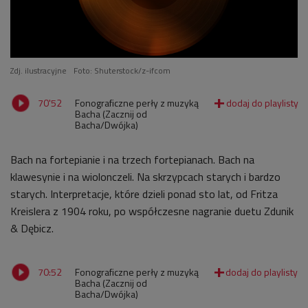
Zdj. ilustracyjne
Foto: Shuterstock/z-ifcom
70'52
Fonograficzne perły z muzyką
Bacha (Zacznij od
Bacha/Dwójka)
Bach na fortepianie i na trzech fortepianach. Bach na
klawesynie i na wiolonczeli. Na skrzypcach starych i bardzo
starych. Interpretacje, które dzieli ponad sto lat, od Fritza
Kreislera z 1904 roku, po współczesne nagranie duetu Zdunik
& Dębicz.
70:52
Fonograficzne perły z muzyką
Bacha (Zacznij od
Bacha/Dwójka)