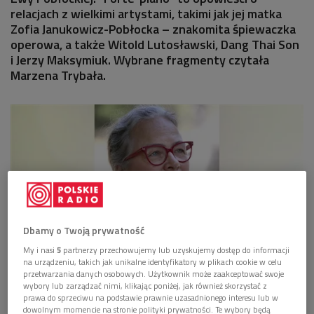
relacjach z wielkimi artystami, takimi jak jej matka
Zofia Janukowicz-Pobłocka – znakomita śpiewaczka
operowa, a także Witold Lutosławski, Dang Thai Son
i Jerzy Maksymiuk. Wybrane fragmenty czytała
Marzena Trybała.
Dbamy o Twoją prywatność
My i nasi
5
partnerzy przechowujemy lub uzyskujemy dostęp do informacji
na urządzeniu, takich jak unikalne identyfikatory w plikach cookie w celu
przetwarzania danych osobowych. Użytkownik może zaakceptować swoje
Ewa Pobłocka
Foto: Archiwum prywatne
wybory lub zarządzać nimi, klikając poniżej, jak również skorzystać z
prawa do sprzeciwu na podstawie prawnie uzasadnionego interesu lub w
dowolnym momencie na stronie polityki prywatności. Te wybory będą