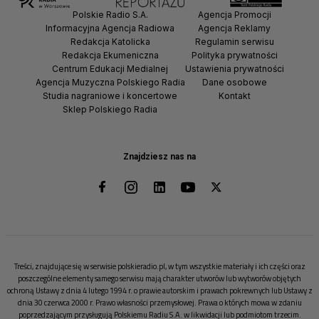
Polskie Radio S.A.
Agencja Promocji
Informacyjna Agencja Radiowa
Agencja Reklamy
Redakcja Katolicka
Regulamin serwisu
Redakcja Ekumeniczna
Polityka prywatności
Centrum Edukacji Medialnej
Ustawienia prywatności
Agencja Muzyczna Polskiego Radia
Dane osobowe
Studia nagraniowe i koncertowe
Kontakt
Sklep Polskiego Radia
Znajdziesz nas na
Treści, znajdujące się w serwisie polskieradio.pl, w tym wszystkie materiały i ich części oraz
poszczególne elementy samego serwisu mają charakter utworów lub wytworów objętych
ochroną Ustawy z dnia 4 lutego 1994 r. o prawie autorskim i prawach pokrewnych lub Ustawy z
dnia 30 czerwca 2000 r. Prawo własności przemysłowej. Prawa o których mowa w zdaniu
poprzedzającym przysługują Polskiemu Radiu S.A. w likwidacji lub podmiotom trzecim.