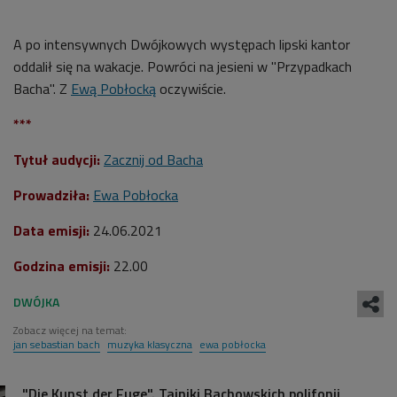
A po intensywnych Dwójkowych występach lipski kantor
oddalił się na wakacje. Powróci na jesieni w "Przypadkach
Bacha". Z
Ewą Pobłocką
oczywiście.
***
Tytuł audycji:
Zacznij od Bacha
Prowadziła:
Ewa Pobłocka
Data emisji:
24.06.2021
Godzina emisji:
22.00
Zobacz więcej na temat:
jan sebastian bach
muzyka klasyczna
ewa pobłocka
"Die Kunst der Fuge". Tajniki Bachowskich polifonii