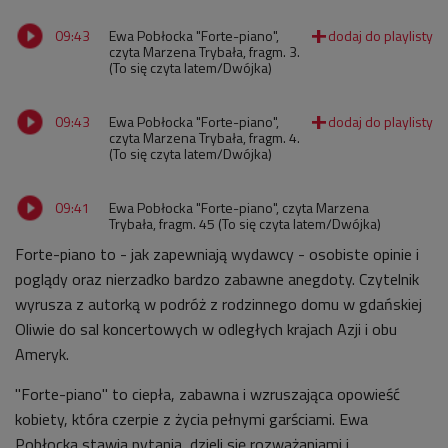
09:43
Ewa Pobłocka "Forte-piano",
czyta Marzena Trybała, fragm. 3.
(To się czyta latem/Dwójka)
09:43
Ewa Pobłocka "Forte-piano",
czyta Marzena Trybała, fragm. 4.
(To się czyta latem/Dwójka)
09:41
Ewa Pobłocka "Forte-piano", czyta Marzena
Trybała, fragm. 45 (To się czyta latem/Dwójka)
Forte-piano to - jak zapewniają wydawcy - osobiste opinie i
poglądy oraz nierzadko bardzo zabawne anegdoty. Czytelnik
wyrusza z autorką w podróż z rodzinnego domu w gdańskiej
Oliwie do sal koncertowych w odległych krajach Azji i obu
Ameryk.
"Forte-piano" to ciepła, zabawna i wzruszająca opowieść
kobiety, która czerpie z życia pełnymi garściami. Ewa
Pobłocka stawia pytania, dzieli się rozważaniami i