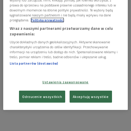
wybory lub zarządzać nimi, klikając poniżej, jak również skorzystać z
prawa do sprzeciwu na podstawie prawnie uzasadnionego interesu lub w
dowolnym momencie na stronie polityki prywatności. Te wybory będą
sygnalizowane naszym partnerom i nie będą miały wpływu na dane
przeglądania.
Polityka prywatności
Wraz z naszymi partnerami przetwarzamy dane w celu
zapewnienia:
Użycie dokładnych danych geolokalizacyjnych. Aktywne skanowanie
charakterystyki urządzenia do celów identyfikacji. Przechowywanie
informacji na urządzeniu lub dostęp do nich. Spersonalizowane reklamy i
treści, pomiar reklam i treści, badnie odbiorców i ulepszanie usług.
Lista partnerów (dostawców)
Pozostali nominowani:
"Wada ukryta" (Inherent Vice),
Mark Bridges
Ustawienia zaawansowane
Odrzucenie wszystkich
Akceptuję wszystkie