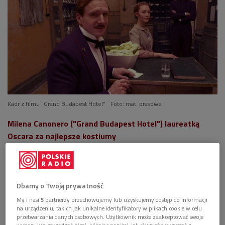
Kadr z filmu "Grand Budapest Hotel"
Foto: mat. prasowe
Milena Canonero ("Grand Budapest Hotel") laureatką
Oscara za najlepsze kostiumy
Dbamy o Twoją prywatność
My i nasi
5
partnerzy przechowujemy lub uzyskujemy dostęp do informacji
na urządzeniu, takich jak unikalne identyfikatory w plikach cookie w celu
przetwarzania danych osobowych. Użytkownik może zaakceptować swoje