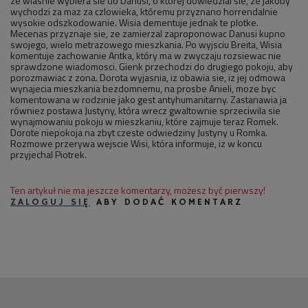
ze wlasnie wybiera sie do Danusi, o której dowiedzial sie, ze jakoby
wychodzi za maz za czlowieka, któremu przyznano horrendalnie
wysokie odszkodowanie. Wisia dementuje jednak te plotke.
Mecenas przyznaje sie, ze zamierzal zaproponowac Danusi kupno
swojego, wielo metrazowego mieszkania. Po wyjsciu Breita, Wisia
komentuje zachowanie Antka, który ma w zwyczaju rozsiewac nie
sprawdzone wiadomosci. Gienk przechodzi do drugiego pokoju, aby
porozmawiac z zona. Dorota wyjasnia, iz obawia sie, iz jej odmowa
wynajecia mieszkania bezdomnemu, na prosbe Anieli, moze byc
komentowana w rodzinie jako gest antyhumanitarny. Zastanawia ja
równiez postawa Justyny, która wrecz gwaltownie sprzeciwila sie
wynajmowaniu pokoju w mieszkaniu, które zajmuje teraz Romek.
Dorote niepokoja na zbyt czeste odwiedziny Justyny u Romka.
Rozmowe przerywa wejscie Wisi, która informuje, iz w koncu
przyjechal Piotrek.
Ten artykuł nie ma jeszcze komentarzy, możesz być pierwszy!
ZALOGUJ SIĘ
ABY DODAĆ KOMENTARZ