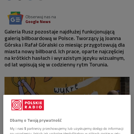
Obserwuj nas na
Google News
Galeria Rusz pozostaje najdłużej funkcjonującą
galerią billboardową w Polsce. Tworzący ją Joanna
Górska i Rafał Góralski co miesiąc przygotowują dla
miasta nowy billboard. Ich prace, oparte najczęściej
na krótkich hasłach i wyrazistym języku wizualnym,
od lat wpisują się w codzienny rytm Torunia.
Dbamy o Twoją prywatność
My i nasi
5
partnerzy przechowujemy lub uzyskujemy dostęp do informacji
na urządzeniu, takich jak unikalne identyfikatory w plikach cookie w celu