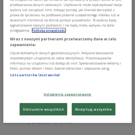
przetwarzania danych osobowych. Użytkownik może zaakceptować swoje
wybory lub zarządzać nimi, klikając poniżej, jak również skorzystać z
prawa do sprzeciwu na podstawie prawnie uzasadnionego interesu lub w
Joanna Górska i "Antena Boy" z toruńskiej Galerii Rusz w 20026 roku.
Foto:
dowolnym momencie na stronie polityki prywatności. Te wybory będą
PAP/ Andrzej Rybczyński
sygnalizowane naszym partnerom i nie będą miały wpływu na dane
przeglądania.
Polityka prywatności
Jednym z najważniejszych punktów Galerii Rusz jest billboard
Wraz z naszymi partnerami przetwarzamy dane w celu
stojący w pobliżu toruńskiej starówki i Centrum Sztuki
zapewnienia:
Współczesnej. Jak podkreślają artyści, sam obiekt ma dla nich
Użycie dokładnych danych geolokalizacyjnych. Aktywne skanowanie
znaczenie nie tylko praktyczne, ale również symboliczne.
charakterystyki urządzenia do celów identyfikacji. Przechowywanie
informacji na urządzeniu lub dostęp do nich. Spersonalizowane reklamy i
– To jest część historii. Bez względu na to, że to jest jakieś
treści, pomiar reklam i treści, badnie odbiorców i ulepszanie usług.
Lista partnerów (dostawców)
urządzenie, jesteśmy z nim związani poprzez historię. To
artefakt, który wykorzystujemy do pokazywania sztuki, czyli
billboard inny niż wszystkie inne billboardy – mówiła w Dwójce
Ustawienia zaawansowane
Joanna Górska. Jak wyjaśniła, miejsce przy przejściu dla
pieszych okazało się szczególnie ważne także dla odbiorców.
Odrzucenie wszystkich
Akceptuję wszystkie
Przechodnie zatrzymują się przed światłami, gdzie mogą
swobodnie przeczytać komunikat.