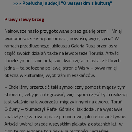
>>> Posłuchaj audycji "O wszystkim z kulturą"
Prawy i lewy brzeg
Najnowsze hasło przygotowane przez galerię brzmi: "Mniej
wiadomości, sensacji, informacji, nowości, więcej życia".
W
ramach przedłużonego jubileuszu Galeria Rusz przeniosła
część swoich działań także na lewobrzeże Torunia. Artyści
chcieli symbolicznie połączyć dwie części miasta, z których
jedna – ta położona po lewej stronie Wisły – bywa mniej
obecna w kulturalnej wyobraźni mieszkańców.
– Chcieliśmy przerzucić taki symboliczny pomost między tymi
stronami, żeby je zintegrować, więc spora część tych realizacji
jest właśnie na lewobrzeżu, między innymi na dworcu Toruń
Główny – tłumaczył Rafał Góralski. Jak dodał, na wystawie
znalazły się zarówno prace premierowe, jak i retrospektywne.
Artyści wybrali przede wszystkim plakaty z ostatnich lat, w
tym te mniej znane toruńskiej publiczności, wcześniej