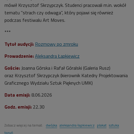
mówił Krzysztof Skrzypczyk. Studenci pracowali m.in. wokół
tematu "strach czy odwaga", który pojawi się również
podczas festiwalu Art Moves.
***
Tytuł audycji:
Rozmowy po zmroku
Prowadzenie:
Aleksandra Łapkiewicz
Goście:
Joanna Górska i Rafał Góralski (Galeria Rusz)
oraz Krzysztof Skrzypczyk (kierownik Katedry Projektowania
Graficznego Wydziału Sztuk Pięknych UMK)
Data emisji:
8
.06.2026
Godz. emisji:
22.3
0
Zobacz więcej na temat:
dwójka
aleksandra łapkiewicz
plakat
sztuka
toruń