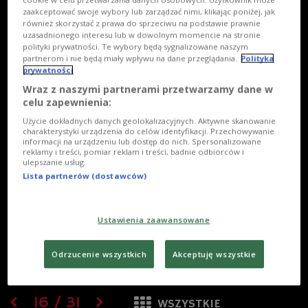
zaakceptować swoje wybory lub zarządzać nimi, klikając poniżej, jak
również skorzystać z prawa do sprzeciwu na podstawie prawnie
uzasadnionego interesu lub w dowolnym momencie na stronie
polityki prywatności. Te wybory będą sygnalizowane naszym
partnerom i nie będą miały wpływu na dane przeglądania.
Polityka
prywatności
Wraz z naszymi partnerami przetwarzamy dane w
celu zapewnienia:
Użycie dokładnych danych geolokalizacyjnych. Aktywne skanowanie
charakterystyki urządzenia do celów identyfikacji. Przechowywanie
informacji na urządzeniu lub dostęp do nich. Spersonalizowane
reklamy i treści, pomiar reklam i treści, badnie odbiorców i
ulepszanie usług.
Lista partnerów (dostawców)
Ustawienia zaawansowane
Odrzucenie wszystkich
Akceptuję wszystkie
16
/
31
WSZYSTKIE