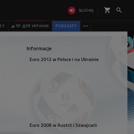
shopping_cart


SŁUCHAJ

ICY
ПР ДЛЯ УКРАЇНИ
PODCASTY
Informacje
Euro 2012 w Polsce i na Ukrainie
Euro 2008 w Austrii i Szwajcarii