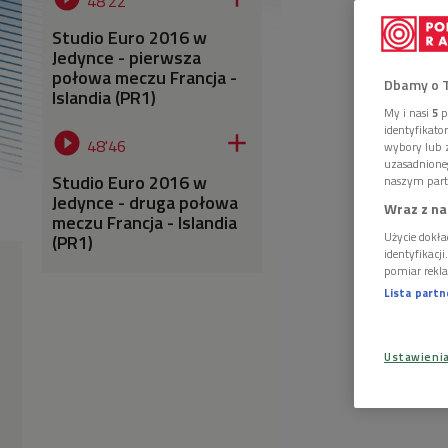
48'22
Studio Euro 2016 w
Jedynce - pierwsza
połowa meczu Francja -
Dbamy o 
Islandia (PR1)
My i nasi
5
p
identyfikat


48'46
wybory lub z
uzasadnione
Studio Euro 2016 w
naszym part
Jedynce - druga połowa
Wraz z na
meczu Francja - Islandia
Użycie dokła
(PR1)
identyfikacj
pomiar rekla
Lista part
Ustawieni