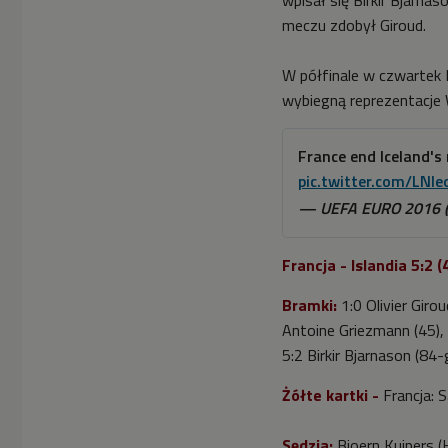
wpisał się Birkir Bjarn
meczu zdobył Giroud.
W półfinale w czwartek 
wybiegną reprezentacje W
France end Iceland's
pic.twitter.com/LNI
— UEFA EURO 2016
Francja - Islandia 5:2 (
Bramki:
1:0 Olivier Giro
Antoine Griezmann (45), 
5:2 Birkir Bjarnason (84-
Żółte kartki -
Francja: S
Sędzia:
Bjoern Kuipers (