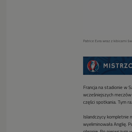
Patrice Evra wraz z kibicami ś
Francja na stadionie w S
wcześniejszych meczów "
części spotkania. Tym ra
Islandczycy kompletnie n
wyeliminowała Anglię. P
obronie. Po pierwszym w