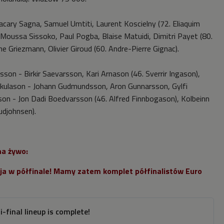
acary Sagna, Samuel Umtiti, Laurent Koscielny (72. Eliaquim
 Moussa Sissoko, Paul Pogba, Blaise Matuidi, Dimitri Payet (80.
e Griezmann, Olivier Giroud (60. Andre-Pierre Gignac).
son - Birkir Saevarsson, Kari Arnason (46. Sverrir Ingason),
Skulason - Johann Gudmundsson, Aron Gunnarsson, Gylfi
ason - Jon Dadi Boedvarsson (46. Alfred Finnbogason), Kolbeinn
udjohnsen).
na żywo:
cja w półfinale! Mamy zatem komplet półfinalistów Euro
-final lineup is complete!