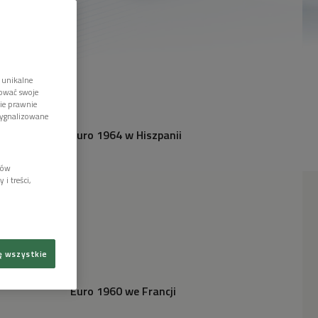
 unikalne
tować swoje
wie prawnie
sygnalizowane
Euro 1964 w Hiszpanii
lów
i treści,
ę wszystkie
Euro 1960 we Francji