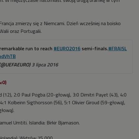
ason. W międzyczasie natomiast swoją drugą bramkę w tym
Francja zmierzy się z Niemcami. Dzień wcześniej na boisko
alii oraz Portugalii.
 remarkable run to reach
#EURO2016
semi-finals.
#FRAISL
eodVhTB
 (@UEFAEURO)
3 lipca 2016
4:0)
ud (12), 2:0 Paul Pogba (20-głową), 3:0 Dimitri Payet (43), 4:0
4:1 Kolbeinn Sigthorsson (56), 5:1 Olivier Giroud (59-głową),
głową).
amuel Umtiti. Islandia: Birkir Bjarnason.
Holandia). Widzów 75 000.