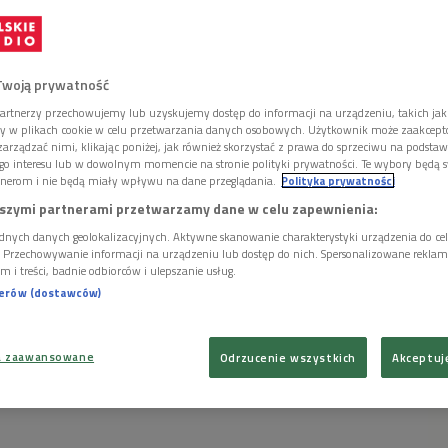
Twoją prywatność
artnerzy przechowujemy lub uzyskujemy dostęp do informacji na urządzeniu, takich jak
ory w plikach cookie w celu przetwarzania danych osobowych. Użytkownik może zaakcep
arządzać nimi, klikając poniżej, jak również skorzystać z prawa do sprzeciwu na podsta
go interesu lub w dowolnym momencie na stronie polityki prywatności. Te wybory będą 
nerom i nie będą miały wpływu na dane przeglądania.
Polityka prywatności
szymi partnerami przetwarzamy dane w celu zapewnienia:
dnych danych geolokalizacyjnych. Aktywne skanowanie charakterystyki urządzenia do ce
i. Przechowywanie informacji na urządzeniu lub dostęp do nich. Spersonalizowane reklamy 
m i treści, badnie odbiorców i ulepszanie usług.
nerów (dostawców)
a zaawansowane
Odrzucenie wszystkich
Akceptuj