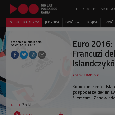
PORTAL POLSKIEGO
POLSKIE RADIO 24
JEDYNKA
DWÓJKA
TRÓJKA
CZWÓ
Euro 2016: 
ostatnia aktualizacja:
03.07.2016 23:15
Francuzi de
Islandczyk
Koniec marzeń - Isla
gospodarzy dał im aw
Niemcami. Zapowiada 
2 pliki
AUDIO

