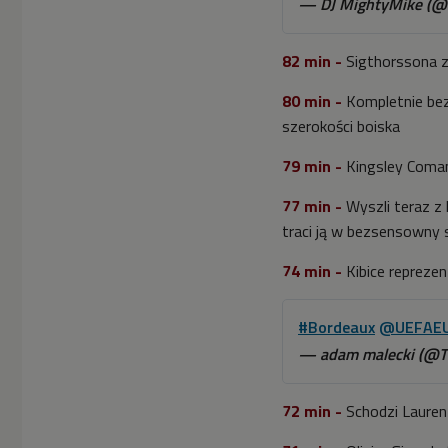
— DJ MightyMike (@
82 min -
Sigthorssona z
80 min -
Kompletnie bezr
szerokości boiska
79 min -
Kingsley Coman
77 min -
Wyszli teraz z
traci ją w bezsensowny
74 min -
Kibice repreze
#Bordeaux
@UEFAE
— adam malecki (@T
72 min -
Schodzi Lauren