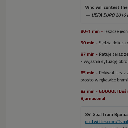
Who will contest the
— UEFA EURO 2016
90+1 min -
Jeszcze jed
90 min -
Sędzia dolicza
87 min -
Ratuje teraz z
- wyjaśnia sytuację obr
85 min -
Pokiwał teraz 
prosto w rękawice bram
83 min - GOOOOL! Dośr
Bjarnasona!
84' Goal from Bjarna
pic.twitter.com/Tvn