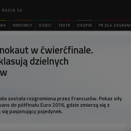
 RADIA SA
RKA
KIEROWCY
DZIECI
TEATR
CHOPIN
PR DLA ZAGRAN

nokaut w ćwierćfinale.
klasują dzielnych
ów
ndia została rozgromiona przez Francuzów. Pokaz siły
ans do półfinału Euro 2016, gdzie zmierzą się z
się pasjonujący pojedynek.