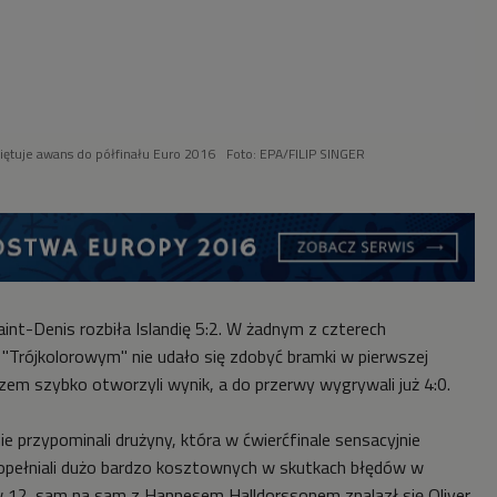
więtuje awans do półfinału Euro 2016
Foto: EPA/FILIP SINGER
aint-Denis rozbiła Islandię 5:2. W żadnym z czterech
Trójkolorowym" nie udało się zdobyć bramki w pierwszej
zem szybko otworzyli wynik, a do przerwy wygrywali już 4:0.
ie przypominali drużyny, która w ćwierćfinale sensacyjnie
opełniali dużo bardzo kosztownych w skutkach błędów w
 12. sam na sam z Hannesem Halldorssonem znalazł się Oliver