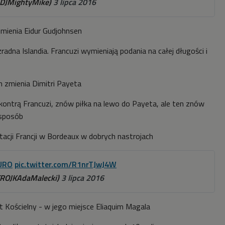
DJMightyMike)
3 lipca 2016
mienia Eidur Gudjohnsen
adna Islandia. Francuzi wymieniają podania na całej długości i
 zmienia Dimitri Payeta
 kontrą Francuzi, znów piłka na lewo do Payeta, ale ten znów
 sposób
ntacji Francji w Bordeaux w dobrych nastrojach
URO
pic.twitter.com/R1nrTJwJ4W
ROJKAdaMalecki)
3 lipca 2016
t Kościelny - w jego miejsce Eliaquim Magala