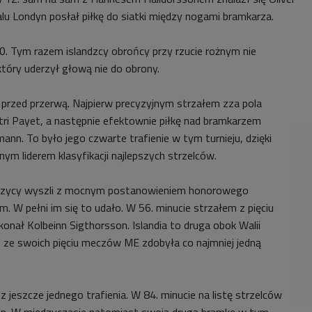
lu Londyn posłał piłkę do siatki między nogami bramkarza.
:0. Tym razem islandzcy obrońcy przy rzucie rożnym nie
który uderzył głową nie do obrony.
ż przed przerwą. Najpierw precyzyjnym strzałem zza pola
itri Payet, a następnie efektownie piłkę nad bramkarzem
mann. To było jego czwarte trafienie w tym turnieju, dzięki
m liderem klasyfikacji najlepszych strzelców.
dczycy wyszli z mocnym postanowieniem honorowego
em. W pełni im się to udało. W 56. minucie strzałem z pięciu
onał Kolbeinn Sigthorsson. Islandia to druga obok Walii
 ze swoich pięciu meczów ME zdobyła co najmniej jedną
 z jeszcze jednego trafienia. W 84. minucie na listę strzelców