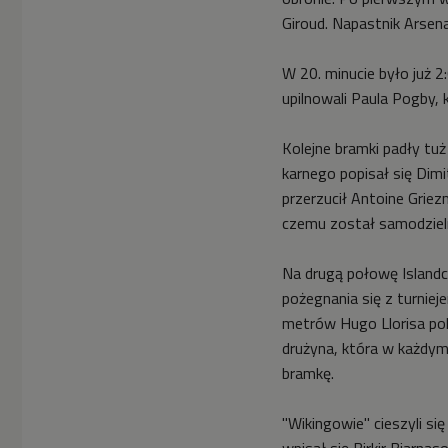
Giroud. Napastnik Arsena
W 20. minucie było już 2
upilnowali Paula Pogby, 
Kolejne bramki padły tu
karnego popisał się Dim
przerzucił Antoine Griez
czemu został samodzielny
Na drugą połowę Islan
pożegnania się z turniej
metrów Hugo Llorisa pok
drużyna, która w każdym
bramkę.
"Wikingowie" cieszyli się