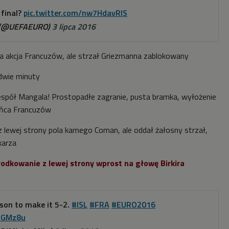
 final?
pic.twitter.com/nw7HdavRIS
 (@UEFAEURO)
3 lipca 2016
na akcja Francuzów, ale strzał Griezmanna zablokowany
 dwie minuty
espół Mangala! Prostopadłe zagranie, pusta bramka, wyłożenie
ońca Francuzów
z lewej strony pola karnego Coman, ale oddał żałosny strzał,
karza
odkowanie z lewej strony wprost na głowę
Birkira
son to make it 5-2.
#ISL
#FRA
#EURO2016
xlGMz8u