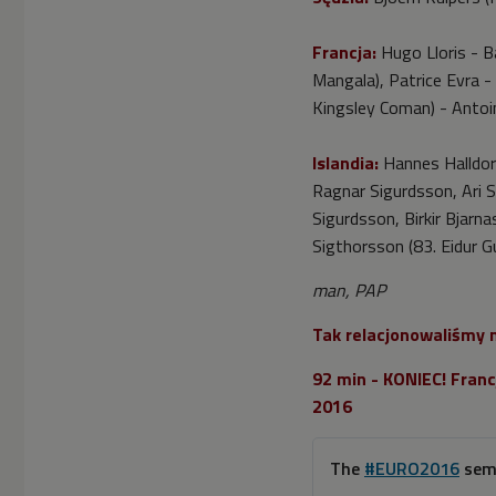
Francja:
Hugo Lloris - B
Mangala), Patrice Evra -
Kingsley Coman) - Antoin
Islandia:
Hannes Halldors
Ragnar Sigurdsson, Ari 
Sigurdsson, Birkir Bjarn
Sigthorsson (83. Eidur G
man, PAP
Tak relacjonowaliśmy 
92 min - KONIEC! Fran
2016
The
#EURO2016
semi