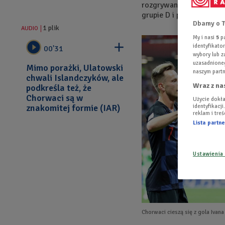
rozgrywanych na stadion
grupie D i pożegnali się 
Dbamy o T
1 plik
AUDIO
My i nasi
5
pa


identyfikat
00'31
wybory lub z
uzasadnioneg
Mimo porażki, Ulatowski
naszym partn
chwali Islandczyków, ale
Wraz z na
podkreśla też, że
Chorwaci są w
Użycie dokła
identyfikacj
znakomitej formie (IAR)
reklam i tre
Lista part
Ustawienia
Chorwaci cieszą się z gola Ivana