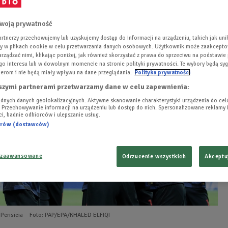
ach w Rosji. Islandczycy zajęli ostatnie, czwarte miejsce w
z turniejem.
woją prywatność
rtnerzy przechowujemy lub uzyskujemy dostęp do informacji na urządzeniu, takich jak uni
ory w plikach cookie w celu przetwarzania danych osobowych. Użytkownik może zaakcept
arządzać nimi, klikając poniżej, jak również skorzystać z prawa do sprzeciwu na podstawie
o interesu lub w dowolnym momencie na stronie polityki prywatności. Te wybory będą sy
erom i nie będą miały wpływu na dane przeglądania.
Polityka prywatności
szymi partnerami przetwarzamy dane w celu zapewnienia:
dnych danych geolokalizacyjnych. Aktywne skanowanie charakterystyki urządzenia do ce
i. Przechowywanie informacji na urządzeniu lub dostęp do nich. Spersonalizowane reklamy i
ści, badnie odbiorców i ulepszanie usług.
nerów (dostawców)
 zaawansowane
Odrzucenie wszystkich
Akceptu
 Perisicia
Foto: PAP/EPA/KHALED ELFIQI