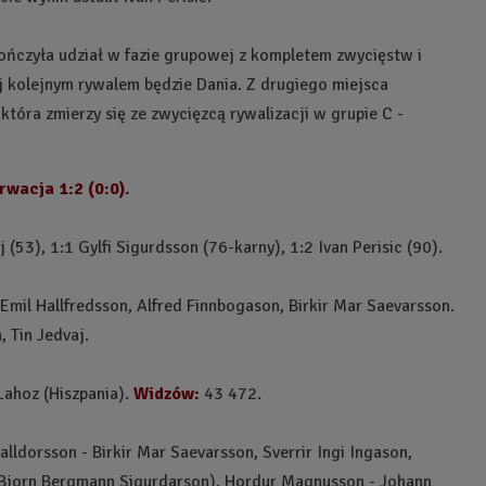
ńczyła udział w fazie grupowej z kompletem zwycięstw i
j kolejnym rywalem będzie Dania. Z drugiego miejsca
tóra zmierzy się ze zwycięzcą rywalizacji w grupie C -
rwacja 1:2 (0:0).
 (53), 1:1 Gylfi Sigurdsson (76-karny), 1:2 Ivan Perisic (90).
 Emil Hallfredsson, Alfred Finnbogason, Birkir Mar Saevarsson.
 Tin Jedvaj.
ahoz (Hiszpania).
Widzów:
43 472.
lldorsson - Birkir Mar Saevarsson, Sverrir Ingi Ingason,
 Bjorn Bergmann Sigurdarson), Hordur Magnusson - Johann