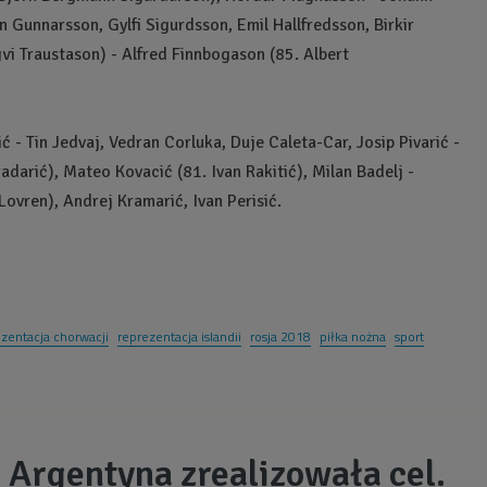
Gunnarsson, Gylfi Sigurdsson, Emil Hallfredsson, Birkir
vi Traustason) - Alfred Finnbogason (85. Albert
ć - Tin Jedvaj, Vedran Corluka, Duje Caleta-Car, Josip Pivarić -
radarić), Mateo Kovacić (81. Ivan Rakitić), Milan Badelj -
ovren), Andrej Kramarić, Ivan Perisić.
zentacja chorwacji
reprezentacja islandii
rosja 2018
piłka nożna
sport
 Argentyna zrealizowała cel.