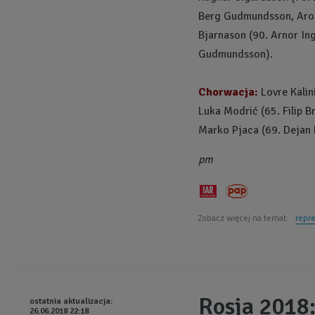
Berg Gudmundsson, Aron 
Bjarnason (90. Arnor Ing
Gudmundsson).
Chorwacja:
Lovre Kalini
Luka Modrić (65. Filip B
Marko Pjaca (69. Dejan L
pm
Zobacz więcej na temat:
repre
Rosja 2018:
ostatnia aktualizacja:
26.06.2018 22:18