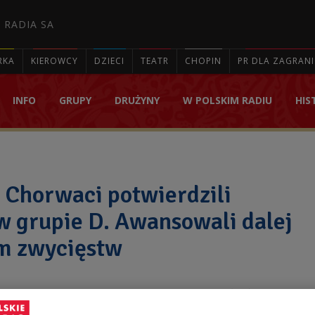
 RADIA SA
RKA
KIEROWCY
DZIECI
TEATR
CHOPIN
PR DLA ZAGRAN
INFO
GRUPY
DRUŻYNY
W POLSKIM RADIU
HIS

 Chorwaci potwierdzili
w grupie D. Awansowali dalej
m zwycięstw
 wygrała w Rostowie nad Donem z Islandią 2:1 (0:0) i z
ęstw awansowała do 1/8 finału piłkarskich mistrzostw świata