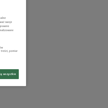
kalne
ować swoje
 prawnie
gnalizowane
lów
 treści, pomiar
ję wszystkie