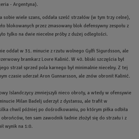
ria - Argentyna).
 sobie wiele szans, oddała sześć strzałów (w tym trzy celne),
było blokowanych przez zmasowany blok defensywny zespołu z
ło tylko na dwie niecelne próby z dużej odległości.
ie oddał w 31. minucie z rzutu wolnego Gylfi Sigurdsson, ale
zerwowy bramkarz Lovre Kalinić. W 40. bliski szczęścia był
jego strzał sprzed pola karnego był minimalnie niecelny. Z tej
nym czasie uderzał Aron Gunnarsson, ale znów obronił Kalinić.
owy Islandczycy zmniejszyli nieco obroty, a wtedy w ofensywie
minucie Milan Badelj uderzył z dystansu, ale trafił w
kilka chwil później po dośrodkowaniu, po którym piłka odbiła
 obrońców, ten sam zawodnik ładnie złożył się do strzału i z
ił wynik na 1:0.