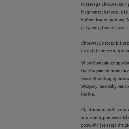
Przewaga chorwackich p
fragmentach meczu z Isl
końcu drugiej połowy. T
przypieczętować awans d
Chorwaci, którzy już p
na ostatni mecz w grupi
W porównaniu ze spotkani
Dalić wymienił bramkarza
(wszedł w drugiej połow
Wszyscy musieliby pauz
kartkę.
Ci, którzy znaleźli się 
w obronie, ponieważ Isl
pozwolić jej zająć drug