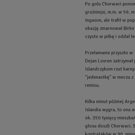
Po golu Chorwaci ponown
groźniejsi, m.in. w 56. 
Ingason, ale trafił w p
okazję zmarnował Birkir
czysto w piłkę i oddał le
Przełamanie przyszło w 
Dejan Lovren zatrzymał 
Islandczykom rzut karny
"jedenastkę" w meczu z N
remisu.
Kilka minut później Argen
Islandia wygra, to ona 
ok. 350 tysięcy mieszka
głosu doszli Chorwaci. 
kontrataków w 90. minuci