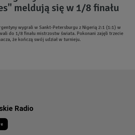
es" meldują się w 1/8 finału
rgentyny wygrali w Sankt-Petersburgu z Nigerią 2:1 (1:1) w
ali do 1/8 finału mistrzostw świata. Pokonani zajęli trzecie
nacza, że kończą swój udział w turnieju.
lskie Radio
re