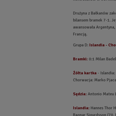
Drużyna z Bałkanów zako
bilansem bramek 7-1. Je
awansowała Argentyna, k
Francją.
Grupa D:
Islandia - Cho
Bramki:
0:1 Milan Badelj
Żółta kartka
- Islandia:
Chorwacja: Marko Pjaca,
Sędzia:
Antonio Mateu L
Islandia:
Hannes Thor Ha
Ragnar Sigurdsson (70.