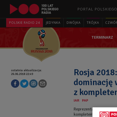
PORTAL POLSKIEGO
POLSKIE RADIO 24
JEDYNKA
DWÓJKA
TRÓJKA
CZWÓ
TERMINARZ
Rosja 2018:
ostatnia aktualizacja:
26.06.2018 22:49
dominację 
z komplete
Reprezentacja Chorwacji
kompletem trzech zwyci