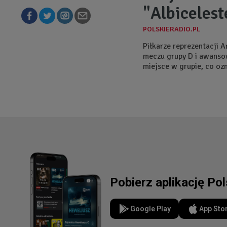
"Albicelest
Piłkarze reprezentacji A
meczu grupy D i awansow
miejsce w grupie, co oz
Pobierz aplikację Po
Google Play
App Sto