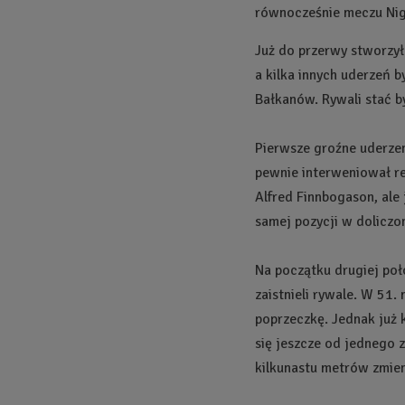
równocześnie meczu Nige
Już do przerwy stworzyła
a kilka innych uderzeń 
Bałkanów. Rywali stać by
Pierwsze groźne uderzen
pewnie interweniował re
Alfred Finnbogason, ale 
samej pozycji w doliczo
Na początku drugiej poł
zaistnieli rywale. W 51. 
poprzeczkę. Jednak już 
się jeszcze od jednego z
kilkunastu metrów zmien