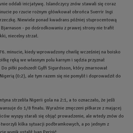
ie oddali inicjatywę. Islandczycy znów stawali się coraz
minucie po rzucie rożnym główkował obrońca Sverrir Ingi
oprzeczkę. Niewiele ponad kwadrans później stuprocentową
 Bjarnason - po dośrodkowaniu z prawej strony nie trafił
kki, niecelny strzał.
76. minucie, kiedy wprowadzony chwilę wcześniej na boisko
piłkę ręką we własnym polu karnym i sędzia przyznał
. Do piłki podszedł Gylfi Sigurdsson, który zmarnował
igerią (0:2), ale tym razem się nie pomylił i doprowadził do
tyna strzeliła Nigerii gola na 2:1, a to oznaczało, że jeśli
awansuje do 1/8 finału. Wyraźnie zmęczeni piłkarze z mającej
ńców wyspy starali się objąć prowadzenie, ale wtedy znów do
Stworzyli kilka sytuacji podbramkowych, a po jednym z
e wynik ustalił Ivan Perisić.