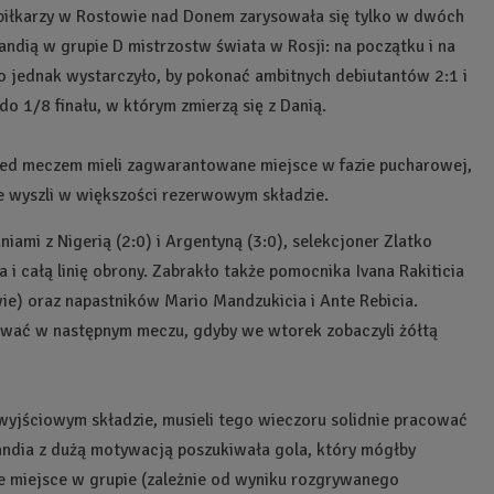
iłkarzy w Rostowie nad Donem zarysowała się tylko w dwóch
andią w grupie D mistrzostw świata w Rosji: na początku i na
o jednak wystarczyło, by pokonać ambitnych debiutantów 2:1 i
o 1/8 finału, w którym zmierzą się z Danią.
rzed meczem mieli zagwarantowane miejsce w fazie pucharowej,
e wyszli w większości rezerwowym składzie.
ami z Nigerią (2:0) i Argentyną (3:0), selekcjoner Zlatko
 i całą linię obrony. Zabrakło także pomocnika Ivana Rakiticia
ie) oraz napastników Mario Mandzukicia i Ante Rebicia.
ować w następnym meczu, gdyby we wtorek zobaczyli żółtą
w wyjściowym składzie, musieli tego wieczoru solidnie pracować
andia z dużą motywacją poszukiwała gola, który mógłby
ie miejsce w grupie (zależnie od wyniku rozgrywanego