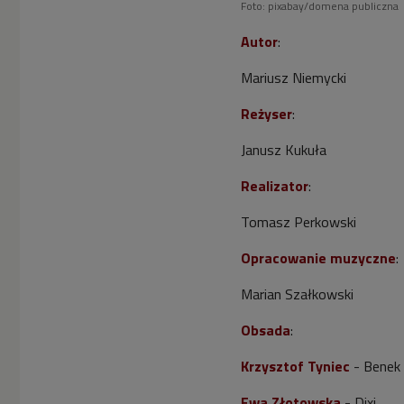
Foto: pixabay/domena publiczna
Autor
:
Mariusz Niemycki
Reżyser
:
Janusz Kukuła
Realizator
:
Tomasz Perkowski
Opracowanie muzyczne
:
Marian Szałkowski
Obsada
:
Krzysztof Tyniec
- Benek
Ewa Złotowska
- Dixi