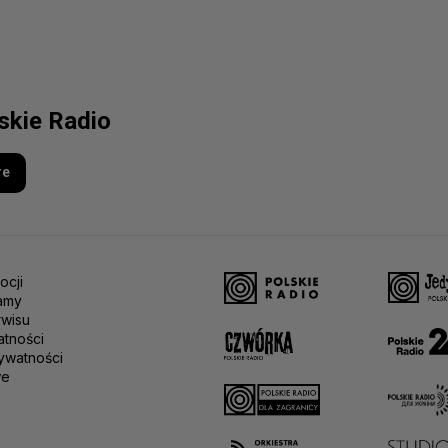
lskie Radio
re
ocji
amy
rwisu
atności
ywatności
we