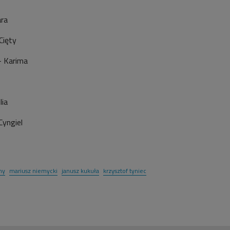
ara
Cięty
- Karima
lia
Cyngiel
my
mariusz niemycki
janusz kukuła
krzysztof tyniec