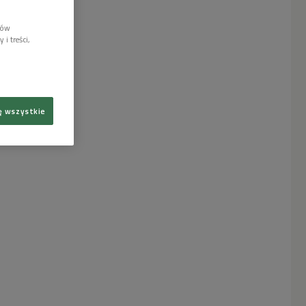
lów
i treści,
ę wszystkie