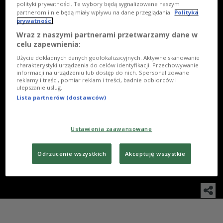
polityki prywatności. Te wybory będą sygnalizowane naszym
partnerom i nie będą miały wpływu na dane przeglądania.
Polityka
prywatności
Wraz z naszymi partnerami przetwarzamy dane w
celu zapewnienia:
Użycie dokładnych danych geolokalizacyjnych. Aktywne skanowanie
charakterystyki urządzenia do celów identyfikacji. Przechowywanie
informacji na urządzeniu lub dostęp do nich. Spersonalizowane
reklamy i treści, pomiar reklam i treści, badnie odbiorców i
ulepszanie usług.
1
/
21
Lista partnerów (dostawców)
WSZYSTKIE
Ustawienia zaawansowane
Karolina Gruszka, Sławomir Pacek
Odrzucenie wszystkich
Akceptuję wszystkie
Foto: Piotr Podlewski