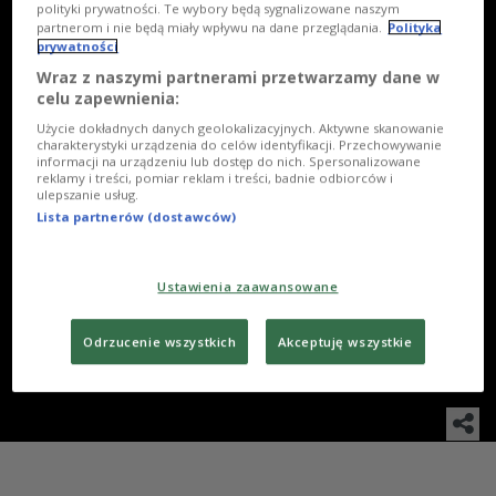
polityki prywatności. Te wybory będą sygnalizowane naszym
partnerom i nie będą miały wpływu na dane przeglądania.
Polityka
prywatności
Wraz z naszymi partnerami przetwarzamy dane w
celu zapewnienia:
Użycie dokładnych danych geolokalizacyjnych. Aktywne skanowanie
charakterystyki urządzenia do celów identyfikacji. Przechowywanie
informacji na urządzeniu lub dostęp do nich. Spersonalizowane
reklamy i treści, pomiar reklam i treści, badnie odbiorców i
ulepszanie usług.
6
/
21
Lista partnerów (dostawców)
WSZYSTKIE
Ustawienia zaawansowane
Miron Jagniewski, Karolina Gruszka
Odrzucenie wszystkich
Akceptuję wszystkie
Foto: Piotr Podlewski