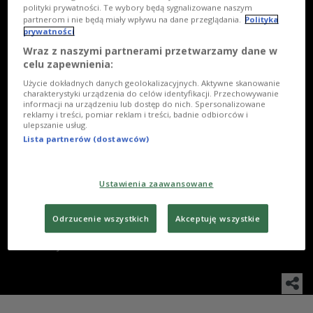
polityki prywatności. Te wybory będą sygnalizowane naszym
partnerom i nie będą miały wpływu na dane przeglądania.
Polityka
prywatności
Wraz z naszymi partnerami przetwarzamy dane w
celu zapewnienia:
Użycie dokładnych danych geolokalizacyjnych. Aktywne skanowanie
charakterystyki urządzenia do celów identyfikacji. Przechowywanie
informacji na urządzeniu lub dostęp do nich. Spersonalizowane
reklamy i treści, pomiar reklam i treści, badnie odbiorców i
ulepszanie usług.
12
/
22
WSZYSTKIE
Lista partnerów (dostawców)
Ustawienia zaawansowane
Jarosław Tumidajski, Katarzyna Dąbrowska, Tomasz
Borkowski
Odrzucenie wszystkich
Akceptuję wszystkie
Foto: Krzysztof Świeżak