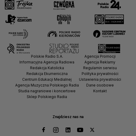
Polskie Radio S.A.
Agencja Promocji
Informacyjna Agencja Radiowa
Agencja Reklamy
Redakcja Katolicka
Regulamin serwisu
Redakcja Ekumeniczna
Polityka prywatności
Centrum Edukacji Medialnej
Ustawienia prywatności
Agencja Muzyczna Polskiego Radia
Dane osobowe
Studia nagraniowe i koncertowe
Kontakt
Sklep Polskiego Radia
Znajdziesz nas na