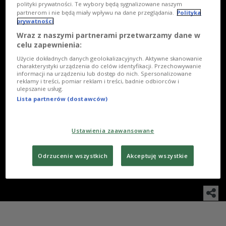
polityki prywatności. Te wybory będą sygnalizowane naszym
partnerom i nie będą miały wpływu na dane przeglądania.
Polityka
prywatności
Wraz z naszymi partnerami przetwarzamy dane w
celu zapewnienia:
Użycie dokładnych danych geolokalizacyjnych. Aktywne skanowanie
charakterystyki urządzenia do celów identyfikacji. Przechowywanie
informacji na urządzeniu lub dostęp do nich. Spersonalizowane
reklamy i treści, pomiar reklam i treści, badnie odbiorców i
ulepszanie usług.
3
/
22
Lista partnerów (dostawców)
WSZYSTKIE
Ustawienia zaawansowane
Katarzyna Dąbrowska, Jędrzej Hycnar
Odrzucenie wszystkich
Akceptuję wszystkie
Foto: Krzysztof Świeżak