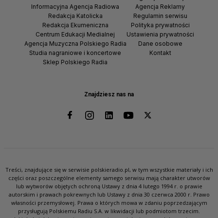
Informacyjna Agencja Radiowa
Agencja Reklamy
Redakcja Katolicka
Regulamin serwisu
Redakcja Ekumeniczna
Polityka prywatności
Centrum Edukacji Medialnej
Ustawienia prywatności
Agencja Muzyczna Polskiego Radia
Dane osobowe
Studia nagraniowe i koncertowe
Kontakt
Sklep Polskiego Radia
Znajdziesz nas na
Treści, znajdujące się w serwisie polskieradio.pl, w tym wszystkie materiały i ich
części oraz poszczególne elementy samego serwisu mają charakter utworów
lub wytworów objętych ochroną Ustawy z dnia 4 lutego 1994 r. o prawie
autorskim i prawach pokrewnych lub Ustawy z dnia 30 czerwca 2000 r. Prawo
własności przemysłowej. Prawa o których mowa w zdaniu poprzedzającym
przysługują Polskiemu Radiu S.A. w likwidacji lub podmiotom trzecim.