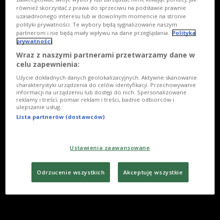
również skorzystać z prawa do sprzeciwu na podstawie prawnie
uzasadnionego interesu lub w dowolnym momencie na stronie
polityki prywatności. Te wybory będą sygnalizowane naszym
partnerom i nie będą miały wpływu na dane przeglądania.
Polityka
prywatności
Wraz z naszymi partnerami przetwarzamy dane w
celu zapewnienia:
Użycie dokładnych danych geolokalizacyjnych. Aktywne skanowanie
charakterystyki urządzenia do celów identyfikacji. Przechowywanie
informacji na urządzeniu lub dostęp do nich. Spersonalizowane
reklamy i treści, pomiar reklam i treści, badnie odbiorców i
ulepszanie usług.
Lista partnerów (dostawców)
Ustawienia zaawansowane
Odrzucenie wszystkich
Akceptuję wszystkie