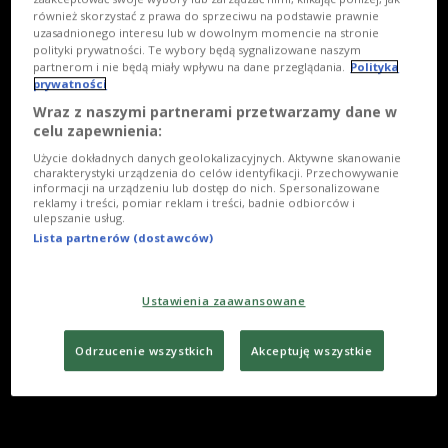
również skorzystać z prawa do sprzeciwu na podstawie prawnie
uzasadnionego interesu lub w dowolnym momencie na stronie
polityki prywatności. Te wybory będą sygnalizowane naszym
partnerom i nie będą miały wpływu na dane przeglądania.
Polityka
prywatności
Wraz z naszymi partnerami przetwarzamy dane w
celu zapewnienia:
Użycie dokładnych danych geolokalizacyjnych. Aktywne skanowanie
charakterystyki urządzenia do celów identyfikacji. Przechowywanie
informacji na urządzeniu lub dostęp do nich. Spersonalizowane
reklamy i treści, pomiar reklam i treści, badnie odbiorców i
ulepszanie usług.
Lista partnerów (dostawców)
Ustawienia zaawansowane
Odrzucenie wszystkich
Akceptuję wszystkie