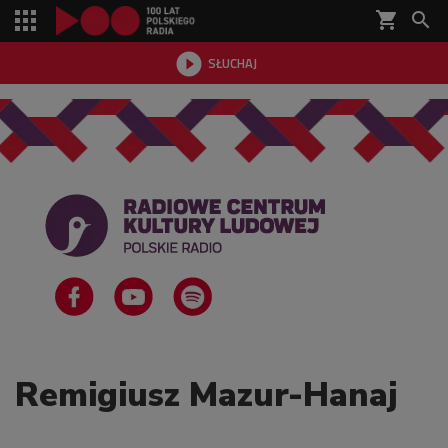
shopping_cart


SŁUCHAJ

Remigiusz Mazur-Hanaj