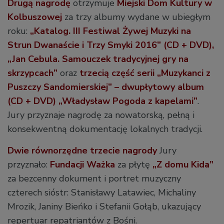
Drugą nagrodę
otrzymuje
Miejski Dom Kultury w
Kolbuszowej
za trzy albumy wydane w ubiegłym
roku:
„Katalog. III Festiwal Żywej Muzyki na
Strun Dwanaście i Trzy Smyki 2016” (CD + DVD),
„Jan Cebula. Samouczek tradycyjnej gry na
skrzypcach”
oraz
trzecią część serii „Muzykanci z
Puszczy Sandomierskiej” – dwupłytowy album
(CD + DVD) „Władysław Pogoda z kapelami”
.
Jury przyznaje nagrodę za nowatorską, pełną i
konsekwentną dokumentację lokalnych tradycji.
Dwie równorzędne trzecie nagrody
Jury
przyznało:
Fundacji Ważka
za płytę
„Z domu Kida”
za bezcenny dokument i portret muzyczny
czterech sióstr: Stanisławy Latawiec, Michaliny
Mrozik, Janiny Bieńko i Stefanii Gołąb, ukazujący
repertuar repatriantów z Bośni.