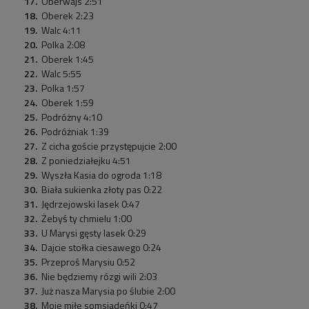
Oberwajs 2:51
Oberek 2:23
Walc 4:11
Polka 2:08
Oberek 1:45
Walc 5:55
Polka 1:57
Oberek 1:59
Podróżny 4:10
Podróżniak 1:39
Z cicha goście przystępujcie 2:00
Z poniedziałejku 4:51
Wyszła Kasia do ogroda 1:18
Biała sukienka złoty pas 0:22
Jędrzejowski lasek 0:47
Żebyś ty chmielu 1:00
U Marysi gęsty lasek 0:29
Dajcie stołka ciesawego 0:24
Przeproś Marysiu 0:52
Nie będziemy rózgi wili 2:03
Już nasza Marysia po ślubie 2:00
Moje miłe somsiadeńki 0:47