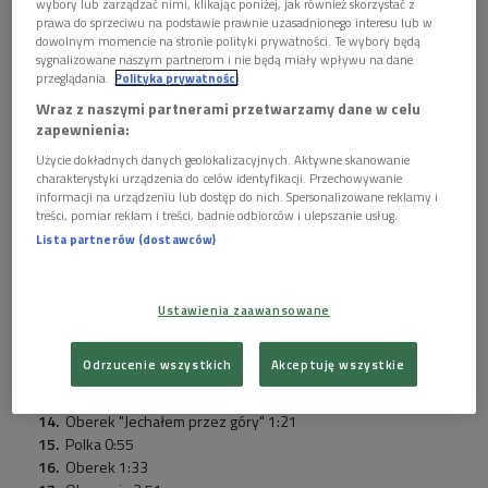
wybory lub zarządzać nimi, klikając poniżej, jak również skorzystać z
najmłodszych i najstarszych wykonawców dzieli
prawa do sprzeciwu na podstawie prawnie uzasadnionego interesu lub w
dystans ponad 100 lat.
dowolnym momencie na stronie polityki prywatności. Te wybory będą
sygnalizowane naszym partnerom i nie będą miały wpływu na dane
przeglądania.
Polityka prywatności
Lista utworów
Wraz z naszymi partnerami przetwarzamy dane w celu
Polka mazurka 0:39
zapewnienia:
Oj napiłam się wódki 0:12
Użycie dokładnych danych geolokalizacyjnych. Aktywne skanowanie
Oberek 0:45
charakterystyki urządzenia do celów identyfikacji. Przechowywanie
Oberek "Ej za stodołą ścieżka" 0:55
informacji na urządzeniu lub dostęp do nich. Spersonalizowane reklamy i
Kieliszek braciszek 0:51
treści, pomiar reklam i treści, badnie odbiorców i ulepszanie usług.
Prosty 0:26
Lista partnerów (dostawców)
Polka żydóweczka 1:09
Ej, żeby nie ta woda 0:26
Dróżniak 0:39
Ustawienia zaawansowane
Majdaniak w drodze do kościoła 0:32
Już jedzie wesele 0:59
Odrzucenie wszystkich
Akceptuję wszystkie
Oberek 0:43
Polka 0:22
Oberek "Jechałem przez góry" 1:21
Polka 0:55
Oberek 1:33