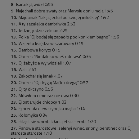
Bartek ją wiózł 0:55
Najechali dobre swaty oraz Marysiu doniu moja 1:45
Majdaniak "Jak ja jechał od swojej miluśkiej" 1:42
A ty zazułejku dembriwku 2:53
Jedzie, jedzie zelman 2:25
Polka "Oj bodaj się zapadło pod konikiem bagno" 1:56
Wziento księdza w szarawary 0:15
Dembowe koryto 0:15
Oberek "Niedaleko wieś ode wsi" 0:36
Oj żebyście wy widzieli 1:07
Walc 2:47
Zakochał się Janek 4:07
Oberek "Oj drygaj Maćko drygaj" 0:57
Oj ty diłczyno 0:56
Mówiłem ci nie raz nie dwa 0:30
Ej batiarujcie chłopcy 1:03
Ej predała diewczynojka majtki 1:14
Kołomyjka 0:34
Hilajut sie worota kłaniajet sia serota 1:20
Panowe starostowe, zelenyj winec, sribnyj perstinec oraz Oj
starosta staroste 1:10