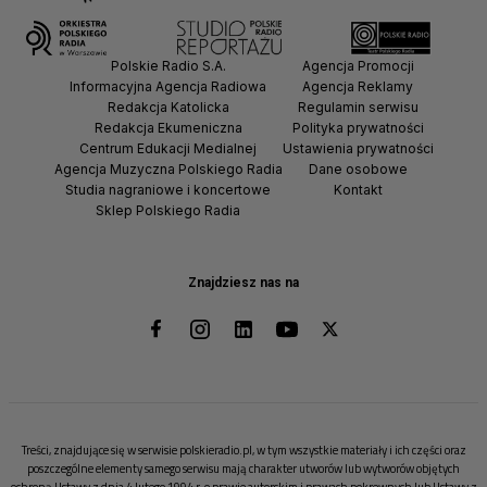
Polskie Radio S.A.
Agencja Promocji
Informacyjna Agencja Radiowa
Agencja Reklamy
Redakcja Katolicka
Regulamin serwisu
Redakcja Ekumeniczna
Polityka prywatności
Centrum Edukacji Medialnej
Ustawienia prywatności
Agencja Muzyczna Polskiego Radia
Dane osobowe
Studia nagraniowe i koncertowe
Kontakt
Sklep Polskiego Radia
Znajdziesz nas na
Treści, znajdujące się w serwisie polskieradio.pl, w tym wszystkie materiały i ich części oraz
poszczególne elementy samego serwisu mają charakter utworów lub wytworów objętych
ochroną Ustawy z dnia 4 lutego 1994 r. o prawie autorskim i prawach pokrewnych lub Ustawy z