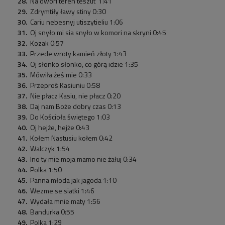
Na dwori teren teszut' 1:41
Zdrymtiły ławy stiny 0:30
Cariu nebesnyj utiszytieliu 1:06
Oj snyło mi sia snyło w komori na skryni 0:45
Kozak 0:57
Przede wroty kamień złoty 1:43
Oj słonko słonko, co górą idzie 1:35
Mówiła żeś mie 0:33
Przeproś Kasiuniu 0:58
Nie płacz Kasiu, nie płacz 0:20
Daj nam Boże dobry czas 0:13
Do Kościoła świętego 1:03
Oj hejże, hejże 0:43
Kołem Nastusiu kołem 0:42
Walczyk 1:54
Ino ty mie moja mamo nie żałuj 0:34
Polka 1:50
Panna młoda jak jagoda 1:10
Wezme se siatki 1:46
Wydała mnie maty 1:56
Bandurka 0:55
Polka 1:29