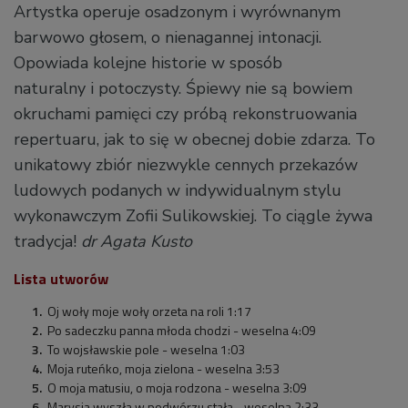
Artystka operuje osadzonym i wyrównanym
barwowo głosem, o nienagannej intonacji.
Opowiada kolejne historie w sposób
naturalny i potoczysty. Śpiewy nie są bowiem
okruchami pamięci czy próbą rekonstruowania
repertuaru, jak to się w obecnej dobie zdarza. To
unikatowy zbiór niezwykle cennych przekazów
ludowych podanych w indywidualnym stylu
wykonawczym Zofii Sulikowskiej. To ciągle żywa
tradycja!
dr Agata Kusto
Lista utworów
Oj woły moje woły orzeta na roli 1:17
Po sadeczku panna młoda chodzi - weselna 4:09
To wojsławskie pole - weselna 1:03
Moja ruteńko, moja zielona - weselna 3:53
O moja matusiu, o moja rodzona - weselna 3:09
Marysia wyszła w podwórzu stała - weselna 2:33