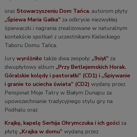
oraz
Stowarzyszeniu Dom Tańca
, autorom płyty
„Śpiewa Maria Gałka”
za odkrycie niezwykłej
śpiewaczki i nagrania zrealizowane w naturalnym
kontekście spotkań z uczestnikami Kieleckiego
Taboru Domu Tańca.
Jury
wyróżniło
także dwa zespoły:
„9siył”
za
dwupłytowy album
„Przy Betlejemskich Horak.
Góralskie kolędy i pastorałki” (CD1) i „Śpiywanie
i granie to uciecha świata” (CD2)
wydany przez
Pensjonat Moje Tatry w Białym Dunajcu za
upowszechnianie tradycyjnego stylu gry na
Podhalu oraz
Krajkę, kapelę Serhija Ohrymczuka i ich gości
za
płytę
„Krajka w domu”
wydaną przez