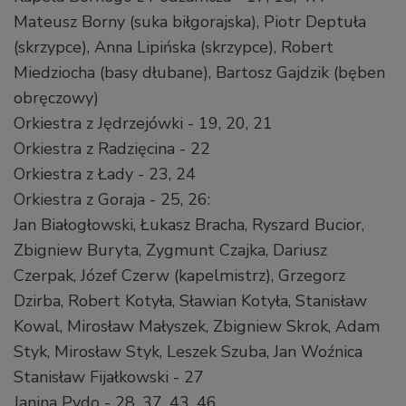
Mateusz Borny (suka biłgorajska), Piotr Deptuła
(skrzypce), Anna Lipińska (skrzypce), Robert
Miedziocha (basy dłubane), Bartosz Gajdzik (bęben
obręczowy)
Orkiestra z Jędrzejówki - 19, 20, 21
Orkiestra z Radzięcina - 22
Orkiestra z Łady - 23, 24
Orkiestra z Goraja - 25, 26:
Jan Białogłowski, Łukasz Bracha, Ryszard Bucior,
Zbigniew Buryta, Zygmunt Czajka, Dariusz
Czerpak, Józef Czerw (kapelmistrz), Grzegorz
Dzirba, Robert Kotyła, Sławian Kotyła, Stanisław
Kowal, Mirosław Małyszek, Zbigniew Skrok, Adam
Styk, Mirosław Styk, Leszek Szuba, Jan Woźnica
Stanisław Fijałkowski - 27
Janina Pydo - 28, 37, 43, 46