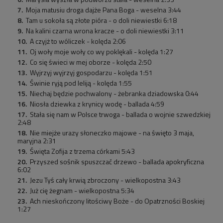
Moja matusiu droga dajże Pana Boga - weselna 3:44
Tam u sokoła są złote pióra - o doli niewiestki 6:18
Na kalini czarna wrona kracze - o doli niewiestki 3:11
A czyjż to wóliczek - kolęda 2:06
Oj woły moje woły co wy poklękali - kolęda 1:27
Co się świeci w mej oborze - kolęda 2:50
Wyjrzyj wyjrzyj gospodarzu - kolęda 1:51
Świnie ryją pod leliją - kolęda 1:55
Niechaj będzie pochwalony - żebranka dziadowska 0:44
Niosła dziewka z krynicy wodę - ballada 4:59
Stała się nam w Polsce trwoga - ballada o wojnie szwedzkiej
2:48
Nie miejże urazy słoneczko majowe - na święto 3 maja,
maryjna 2:31
Święta Zofija z trzema córkami 5:43
Przyszed sośnik spuszczać drzewo - ballada apokryficzna
6:02
Jezu Tyś cały krwią zbroczony - wielkopostna 3:43
Już cię żegnam - wielkopostna 5:34
Ach nieskończony litościwy Boże - do Opatrzności Boskiej
1:27