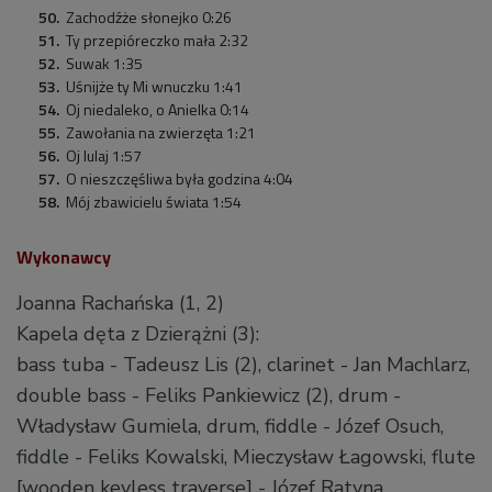
Zachodźże słonejko 0:26
Ty przepióreczko mała 2:32
Suwak 1:35
Uśnijże ty Mi wnuczku 1:41
Oj niedaleko, o Anielka 0:14
Zawołania na zwierzęta 1:21
Oj lulaj 1:57
O nieszczęśliwa była godzina 4:04
Mój zbawicielu świata 1:54
Wykonawcy
Joanna Rachańska (1, 2)
Kapela dęta z Dzierążni (3):
bass tuba - Tadeusz Lis (2), clarinet - Jan Machlarz,
double bass - Feliks Pankiewicz (2), drum -
Władysław Gumiela, drum, fiddle - Józef Osuch,
fiddle - Feliks Kowalski, Mieczysław Łagowski, flute
[wooden keyless traverse] - Józef Ratyna