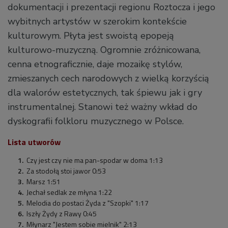
dokumentacji i prezentacji regionu Roztocza i jego
wybitnych artystów w szerokim kontekście
kulturowym. Płyta jest swoistą epopeją
kulturowo-muzyczną. Ogromnie zróżnicowana,
cenna etnograficznie, daje mozaikę stylów,
zmieszanych cech narodowych z wielką korzyścią
dla walorów estetycznych, tak śpiewu jak i gry
instrumentalnej. Stanowi też ważny wkład do
dyskografii folkloru muzycznego w Polsce.
Lista utworów
Czy jest czy nie ma pan-spodar w doma 1:13
Za stodołą stoi jawor 0:53
Marsz 1:51
Jechał sedlak ze młyna 1:22
Melodia do postaci Żyda z "Szopki" 1:17
Iszły Żydy z Rawy 0:45
Młynarz "Jestem sobie mielnik" 2:13