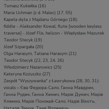
Tomasz Kukiełka (16)
Maria Uchman (z d. Malec) (17, 55)
Kapela dęta z Majdanu Górnego (18):
fiddle - Aleksander Kowal, flute [wooden keyless
traverse] - Józef Flis, helicon - Władysław Mazurek
Teodor Stecyk (19)
Józef Szpargała (20)
Olga Harasym, Tatiana Harasym (21)
Teodor Stecyk (22, 23, 24, 26)
Włodzimierz Nazarowicz (25)
Kateryna Kożuszko (27)
Zespół "Wyszywanka" z Ławrykowa (28, 30, 31):
vocals – Єва Федюра-Сало, Ганна Мавдрик,
Ганна Рудик, Ганна Химич, Марія Думич, Марія
Климко, Марія Поніжай-Сало, Надія Віхоть,
Наталя Зінчук, Таня Волинець