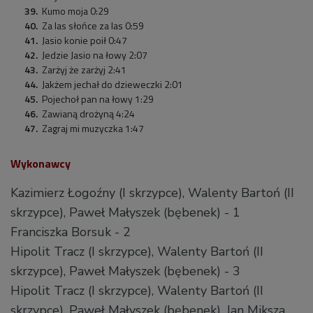
Kumo moja 0:29
Za las słońce za las 0:59
Jasio konie poił 0:47
Jedzie Jasio na łowy 2:07
Zarżyj że zarżyj 2:41
Jakżem jechał do dzieweczki 2:01
Pojechoł pan na łowy 1:29
Zawianą drożyną 4:24
Zagraj mi muzyczka 1:47
Wykonawcy
Kazimierz Łogoźny (I skrzypce), Walenty Bartoń (II
skrzypce), Paweł Małyszek (bębenek) - 1
Franciszka Borsuk - 2
Hipolit Tracz (I skrzypce), Walenty Bartoń (II
skrzypce), Paweł Małyszek (bębenek) - 3
Hipolit Tracz (I skrzypce), Walenty Bartoń (II
skrzypce), Paweł Małyszek (bębenek), Jan Miksza