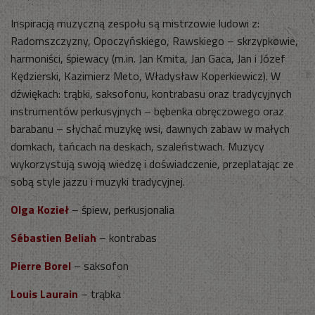
Inspiracją muzyczną zespołu są mistrzowie ludowi z:
Radomszczyzny, Opoczyńskiego, Rawskiego – skrzypkowie,
harmoniści, śpiewacy (m.in. Jan Kmita, Jan Gaca, Jan i Józef
Kędzierski, Kazimierz Meto, Władysław Koperkiewicz). W
dźwiękach: trąbki, saksofonu, kontrabasu oraz tradycyjnych
instrumentów perkusyjnych – bębenka obręczowego oraz
barabanu – słychać muzykę wsi, dawnych zabaw w małych
domkach, tańcach na deskach, szaleństwach. Muzycy
wykorzystują swoją wiedzę i doświadczenie, przeplatając ze
sobą style jazzu i muzyki tradycyjnej.
Olga Kozieł
– śpiew, perkusjonalia
Sébastien Beliah
– kontrabas
Pierre Borel
– saksofon
Louis Laurain
– trąbka