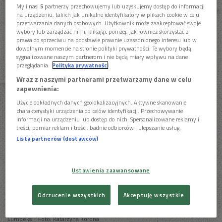
My i nasi
5
partnerzy przechowujemy lub uzyskujemy dostęp do informacji
ostatnia aktualizacja:
17.04.2019 10:15
na urządzeniu, takich jak unikalne identyfikatory w plikach cookie w celu
przetwarzania danych osobowych. Użytkownik może zaakceptować swoje
wybory lub zarządzać nimi, klikając poniżej, jak również skorzystać z
prawa do sprzeciwu na podstawie prawnie uzasadnionego interesu lub w
dowolnym momencie na stronie polityki prywatności. Te wybory będą
Muzyka grana przez Lumpeks to mazurki, oberki,
sygnalizowane naszym partnerom i nie będą miały wpływu na dane
polki oraz ballady w nowej odsłonie, to znaczy -
przeglądania.
Polityka prywatności
z jazzowym twistem.
Wraz z naszymi partnerami przetwarzamy dane w celu
zapewnienia:
Użycie dokładnych danych geolokalizacyjnych. Aktywne skanowanie
charakterystyki urządzenia do celów identyfikacji. Przechowywanie
informacji na urządzeniu lub dostęp do nich. Spersonalizowane reklamy i
treści, pomiar reklam i treści, badnie odbiorców i ulepszanie usług.
Lista partnerów (dostawców)
Ustawienia zaawansowane
Odrzucenie wszystkich
Akceptuję wszystkie
Lumpeks
Foto: Katarzyna Korona