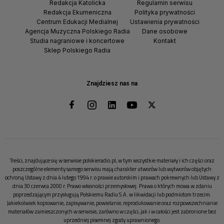
Redakcja Katolicka
Regulamin serwisu
Redakcja Ekumeniczna
Polityka prywatności
Centrum Edukacji Medialnej
Ustawienia prywatności
Agencja Muzyczna Polskiego Radia
Dane osobowe
Studia nagraniowe i koncertowe
Kontakt
Sklep Polskiego Radia
Znajdziesz nas na
Treści, znajdujące się w serwisie polskieradio.pl, w tym wszystkie materiały i ich części oraz
poszczególne elementy samego serwisu mają charakter utworów lub wytworów objętych
ochroną Ustawy z dnia 4 lutego 1994 r. o prawie autorskim i prawach pokrewnych lub Ustawy z
dnia 30 czerwca 2000 r. Prawo własności przemysłowej. Prawa o których mowa w zdaniu
poprzedzającym przysługują Polskiemu Radiu S.A. w likwidacji lub podmiotom trzecim.
Jakiekolwiek kopiowanie, zapisywanie, powielanie, reprodukowanie oraz rozpowszechnianie
materiałów zamieszczonych w serwisie, zarówno w części, jak i w całości jest zabronione bez
uprzedniej pisemnej zgody uprawnionego.