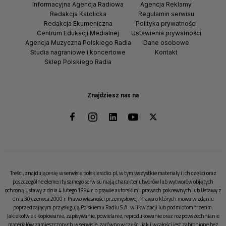
Informacyjna Agencja Radiowa
Agencja Reklamy
Redakcja Katolicka
Regulamin serwisu
Redakcja Ekumeniczna
Polityka prywatności
Centrum Edukacji Medialnej
Ustawienia prywatności
Agencja Muzyczna Polskiego Radia
Dane osobowe
Studia nagraniowe i koncertowe
Kontakt
Sklep Polskiego Radia
Znajdziesz nas na
Treści, znajdujące się w serwisie polskieradio.pl, w tym wszystkie materiały i ich części oraz
poszczególne elementy samego serwisu mają charakter utworów lub wytworów objętych
ochroną Ustawy z dnia 4 lutego 1994 r. o prawie autorskim i prawach pokrewnych lub Ustawy z
dnia 30 czerwca 2000 r. Prawo własności przemysłowej. Prawa o których mowa w zdaniu
poprzedzającym przysługują Polskiemu Radiu S.A. w likwidacji lub podmiotom trzecim.
Jakiekolwiek kopiowanie, zapisywanie, powielanie, reprodukowanie oraz rozpowszechnianie
materiałów zamieszczonych w serwisie, zarówno w części, jak i w całości jest zabronione bez