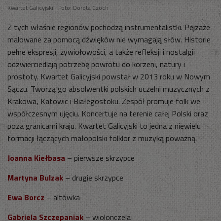
Kwartet Galicyjski
Foto: Dorota Czoch
Z tych właśnie regionów pochodzą instrumentalistki. Pejzaże
malowane za pomocą dźwięków nie wymagają słów. Historie
pełne ekspresji, żywiołowości, a także refleksji i nostalgii
odzwierciedlają potrzebę powrotu do korzeni, natury i
prostoty. Kwartet Galicyjski powstał w 2013 roku w Nowym
Sączu. Tworzą go absolwentki polskich uczelni muzycznych z
Krakowa, Katowic i Białegostoku. Zespół promuje folk we
współczesnym ujęciu. Koncertuje na terenie całej Polski oraz
poza granicami kraju. Kwartet Galicyjski to jedna z niewielu
formacji łączących małopolski folklor z muzyką poważną.
Joanna Kiełbasa
– pierwsze skrzypce
Martyna Bulzak
– drugie skrzypce
Ewa Borcz
– altówka
Gabriela Szczepaniak
– wiolonczela