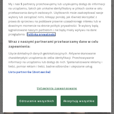
ostatnia aktualizacja:
My i nasi
5
partnerzy przechowujemy lub uzyskujemy dostęp do informacji
17.04.2019 10:30
na urządzeniu, takich jak unikalne identyfikatory w plikach cookie w celu
przetwarzania danych osobowych. Użytkownik może zaakceptować swoje
wybory lub zarządzać nimi, klikając poniżej, jak również skorzystać z
prawa do sprzeciwu na podstawie prawnie uzasadnionego interesu lub w
dowolnym momencie na stronie polityki prywatności. Te wybory będą
To synteza małopolskiego folkloru i muzyki
sygnalizowane naszym partnerom i nie będą miały wpływu na dane
klasycznej, inspirowana melodiami i krajobrazami
przeglądania.
Polityka prywatności
Podhala, Beskidu Sądeckiego, Pogórza i
Wraz z naszymi partnerami przetwarzamy dane w celu
Łemkowszczyzny.
zapewnienia:
Użycie dokładnych danych geolokalizacyjnych. Aktywne skanowanie
charakterystyki urządzenia do celów identyfikacji. Przechowywanie
informacji na urządzeniu lub dostęp do nich. Spersonalizowane reklamy i
treści, pomiar reklam i treści, badnie odbiorców i ulepszanie usług.
Lista partnerów (dostawców)
Ustawienia zaawansowane
Odrzucenie wszystkich
Akceptuję wszystkie