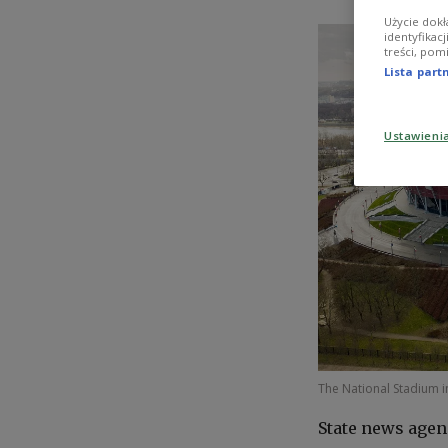
Użycie dokł
identyfikac
treści, pom
Lista par
Ustawieni
The National Stadium 
State news agen