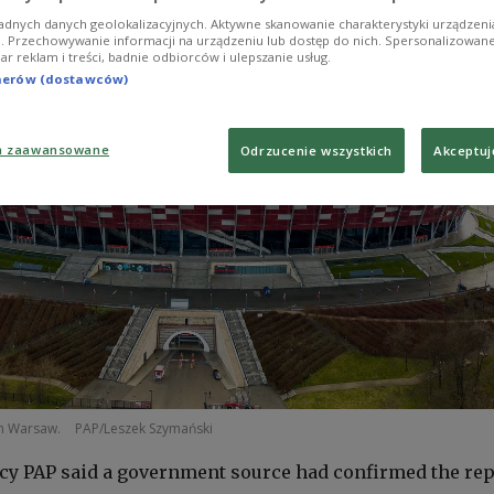
adnych danych geolokalizacyjnych. Aktywne skanowanie charakterystyki urządzen
ji. Przechowywanie informacji na urządzeniu lub dostęp do nich. Spersonalizowane
iar reklam i treści, badnie odbiorców i ulepszanie usług.
tnerów (dostawców)
a zaawansowane
Odrzucenie wszystkich
Akceptuj
in Warsaw.
PAP/Leszek Szymański
cy PAP said a government source had confirmed the rep