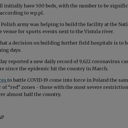
l initially have 500 beds, with the number to be signifi
 according to wp.pl.
e Polish army was helping to build the facility at the Nat
 venue for sports events next to the Vistula river.
hat a decision on building further field hospitals is to b
ing days.
day reported a new daily record of 9,622 coronavirus ca
re since the epidemic hit the country in March.
res
to battle COVID-19 come into force in Poland the sam
of “red” zones - those with the most severe restriction
er almost half the country.
AP