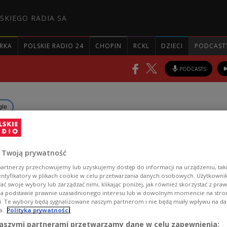
SKIEGO RADIA SA
RKA
POLSKIE RADIO 24
CHOPIN
RCKL
DZIECI
PODCAST
PODCASTS
gle
etting up first field hospit
 Twoją prywatność
ID-19 patients: report
artnerzy przechowujemy lub uzyskujemy dostęp do informacji na urządzeniu, taki
entyfikatory w plikach cookie w celu przetwarzania danych osobowych. Użytkown
ć swoje wybory lub zarządzać nimi, klikając poniżej, jak również skorzystać z pra
ing epidemic, Poland is setting up its first field ho
na podstawie prawnie uzasadnionego interesu lub w dowolnym momencie na stroni
i. Te wybory będą sygnalizowane naszym partnerom i nie będą miały wpływu na d
avirus patients at the National Stadium in Warsaw,
a.
Polityka prywatności
he wp.pl website.
aszymi partnerami przetwarzamy dane w celu zapewnienia: