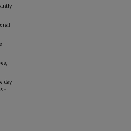
cantly
ional
e
ses,
e day,
s -