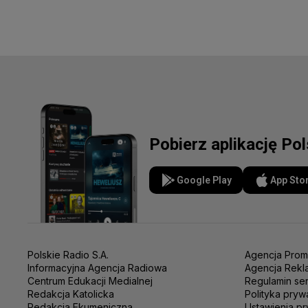
Pobierz aplikację Po
Google Play
App Sto
Polskie Radio S.A.
Agencja Prom
Informacyjna Agencja Radiowa
Agencja Rekl
Centrum Edukacji Medialnej
Regulamin se
Redakcja Katolicka
Polityka pryw
Redakcja Ekumeniczna
Ustawienia pr