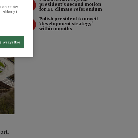
3
president's second motion
ia do celów
for EU climate referendum
 reklamy i
Polish president to unveil
4
'development strategy'
within months
ę wszystkie
ort.