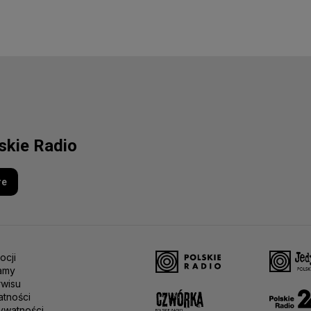
lskie Radio
re
ocji
amy
rwisu
atności
ywatności