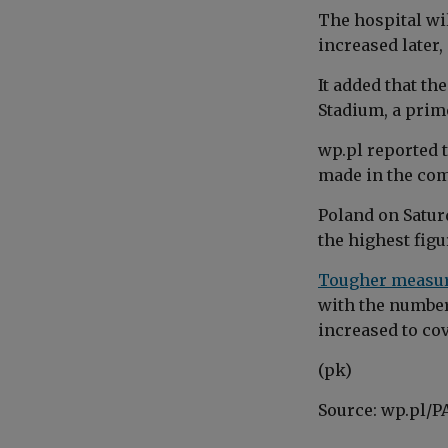
The hospital wil
increased later,
It added that th
Stadium, a prime
wp.pl reported t
made in the com
Poland on Satur
the highest figu
Tougher measu
with the number 
increased to cov
(pk)
Source: wp.pl/P