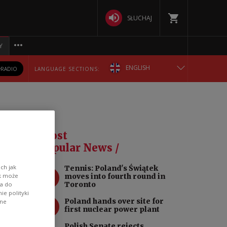
SŁUCHAJ
Y
ENGLISH
RADIO
LANGUAGE SECTIONS:
POLSKA
БЕЛАРУСКАЯ
al
Most
DEUTSCH
Popular News /
ch jak
Tennis: Poland's Świątek
РУССКИЙ
1
moves into fourth round in
ik może
Toronto
wa do
spital
e polityki
УКРАЇНСЬКА
2
Poland hands over site for
ane
first nuclear power plant
Polish Senate rejects