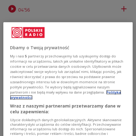


04'56
Dbamy o Twoją prywatność
My i nasi
5
partnerzy przechowujemy lub uzyskujemy dostęp do
informacji na urządzeniu, takich jak unikalne identyfikatory w plikach
cookie w celu przetwarzania danych osobowych. Użytkownik może
zaakceptować swoje wybory lub zarządzać nimi, klikając poniżej, jak
również skorzystać z prawa do sprzeciwu na podstawie prawnie
uzasadnionego interesu lub w dowolnym momencie na stronie
polityki prywatności. Te wybory będą sygnalizowane naszym
partnerom i nie będą miały wpływu na dane przeglądania.
Polityka
prywatności
Wraz z naszymi partnerami przetwarzamy dane w
celu zapewnienia:
Użycie dokładnych danych geolokalizacyjnych. Aktywne skanowanie
Protester in Warsaw
PAP/Radek Pietruszka
charakterystyki urządzenia do celów identyfikacji. Przechowywanie
informacji na urządzeniu lub dostęp do nich. Spersonalizowane
reklamy i treści, pomiar reklam i treści, badnie odbiorców i
37 people were detained in Warsaw following the