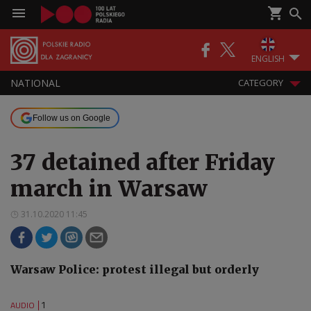
ENGLISH
NATIONAL
CATEGORY
Follow us on Google
37 detained after Friday
march in Warsaw
31.10.2020 11:45
Warsaw Police: protest illegal but orderly
1
AUDIO