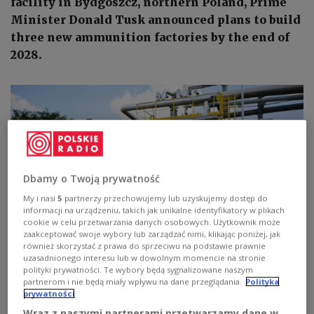
facility in Bydgoszcz, northern Poland, Prime
Minister Donald Tusk announced plans to build
three new ammunition factories by the end of
2028.
Dbamy o Twoją prywatność
My i nasi
5
partnerzy przechowujemy lub uzyskujemy dostęp do
informacji na urządzeniu, takich jak unikalne identyfikatory w plikach
cookie w celu przetwarzania danych osobowych. Użytkownik może
zaakceptować swoje wybory lub zarządzać nimi, klikając poniżej, jak
również skorzystać z prawa do sprzeciwu na podstawie prawnie
From right: The head of the Polish government, Donald Tusk, and Cezary
uzasadnionego interesu lub w dowolnym momencie na stronie
Tomczyk, Poland's deputy minister of defence
PAP/Mikołaj Kuras
polityki prywatności. Te wybory będą sygnalizowane naszym
partnerom i nie będą miały wpływu na dane przeglądania.
Polityka
prywatności
Donald Tusk
explained the move aims to
Wraz z naszymi partnerami przetwarzamy dane w
strengthen Poland’s defence capabilities and