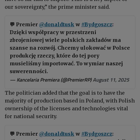
our sovereignty,” the prime minister said.
💬 Premier
@donaldtusk
w
#Bydgoszcz
:
Dzięki współpracy w przestrzeni
zbrojeniowej wiele polskich zakładów ma
szanse na rozwój. Chcemy ulokować w Polsce
produkcję rzeczy, które do tej pory
musieliśmy importować. To wymiar naszej
suwerenności.
— Kancelaria Premiera (@PremierRP)
August 11, 2025
The politician added that the goal is to have the
majority of production based in Poland, with Polish
ownership of the licenses and technologies vital
for national security.
💬 Premier
@donaldtusk
w
#Bydgoszcz
: