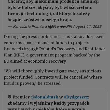
Chcemy, aby maksimum produkcji amunicji
było w Polsce, abyśmy byli właścicielami
licencji i technologii, od których zależy
bezpieczeństwo naszego kraju.
— Kancelaria Premiera (@PremierRP)
August 11, 2025
During the press conference, Tusk also addressed
concerns about misuse of funds in projects
financed through Poland’s Recovery and Resilience
Plan (KPO), a government program backed by the
EU aimed at economic recovery.
“We will thoroughly investigate every suspicious
project funded. Contracts will be cancelled where
fraud is proven,” he stressed.
💬 Premier
@donaldtusk
w
#Bydgoszcz
:
Zbadamy i wyjaśnimy każdy przypadek
wątpliwych projektów, które wygrały