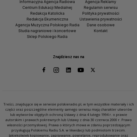
Informacyjna Agencja Radiowa
Agencja Reklamy
Centrum Edukacji Medialnej
Regulamin serwisu
Redakcja Katolicka
Polityka prywatności
Redakcja Ekumeniczna
Ustawienia prywatności
Agencja Muzyczna Polskiego Radia
Dane osobowe
Studia nagraniowe i koncertowe
Kontakt
Sklep Polskiego Radia
Znajdziesz nas na
Treści, znajdujące się w serwisie polskieradio.pl, w tym wszystkie materiały i ich
części oraz poszczególne elementy samego serwisu mają charakter utworów
lub wytworów objętych ochroną Ustawy z dnia 4 lutego 1994 r. o prawie
autorskim i prawach pokrewnych lub Ustawy z dnia 30 czerwca 2000 r. Prawo
własności przemysłowej. Prawa o których mowa w zdaniu poprzedzającym
przysługują Polskiemu Radiu S.A. w likwidacji lub podmiotom trzecim.
Jakiekolwiek kopiowanie, zapisywanie, powielanie, reprodukowanie oraz