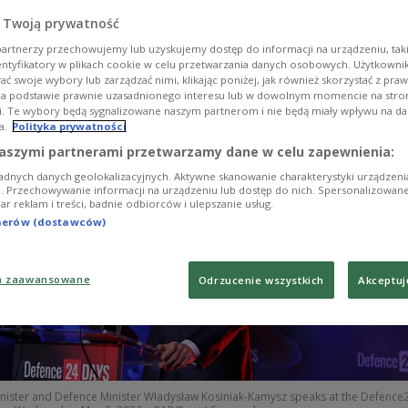
openness to an increased American deployment ami
 Twoją prywatność
 Ukraine.
artnerzy przechowujemy lub uzyskujemy dostęp do informacji na urządzeniu, taki
entyfikatory w plikach cookie w celu przetwarzania danych osobowych. Użytkown
ć swoje wybory lub zarządzać nimi, klikając poniżej, jak również skorzystać z pra
na podstawie prawnie uzasadnionego interesu lub w dowolnym momencie na stroni
i. Te wybory będą sygnalizowane naszym partnerom i nie będą miały wpływu na d
a.
Polityka prywatności
aszymi partnerami przetwarzamy dane w celu zapewnienia:
adnych danych geolokalizacyjnych. Aktywne skanowanie charakterystyki urządzen
ji. Przechowywanie informacji na urządzeniu lub dostęp do nich. Spersonalizowane
iar reklam i treści, badnie odbiorców i ulepszanie usług.
tnerów (dostawców)
a zaawansowane
Odrzucenie wszystkich
Akceptuj
inister and Defence Minister Władysław Kosiniak-Kamysz speaks at the Defence