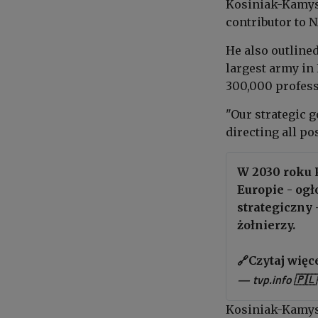
Kosiniak-Kamy
contributor to 
He also outlined
largest army in 
300,000 profess
"Our strategic 
directing all pos
W 2030 roku P
Europie - og
strategiczny 
żołnierzy.
🔗Czytaj więc
— tvp.info 🇵
Kosiniak-Kamys