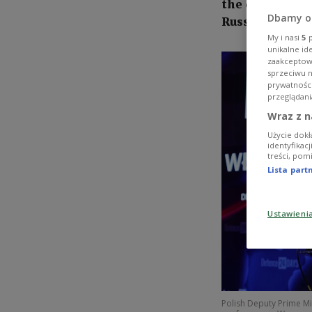
the country's 
Dbamy o
Russia's war in
My i nasi
5
p
unikalne id
zaakceptowa
sprzeciwu 
prywatnośc
przeglądani
Wraz z n
Użycie dokł
identyfikac
treści, pom
Lista par
Ustawieni
Polish Deputy Prime M