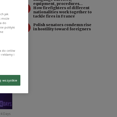
d
equipment, procedures…
3
How firefighters of different
nationalities work together to
ch jak
tackle fires in France
ik może
wa do
4
Polish senators condemn rise
e polityki
in hostility toward foreigners
ane
ia do celów
 reklamy i
ę wszystkie
24 Days