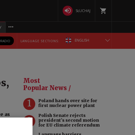
SŁUCHAJ
Y
ENGLISH
RADIO
LANGUAGE SECTIONS:
POLSKA
БЕЛАРУСКАЯ
s,
Most
DEUTSCH
Popular News /
1
Poland hands over site for
РУССКИЙ
first nuclear power plant
e as
Polish Senate rejects
УКРАЇНСЬКА
2
president's second motion
e
for EU climate referendum
ing
Language barriers,