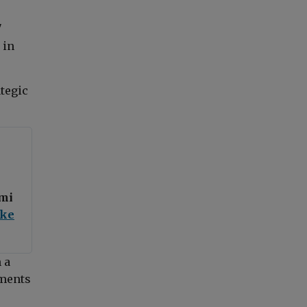
"
 in
ategic
ymi
lke
 a
yments