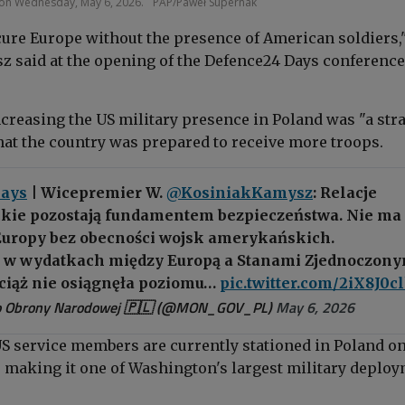
on Wednesday, May 6, 2026.
PAP/Paweł Supernak
cure Europe without the presence of American soldiers,
 said at the opening of the Defence24 Days conference
ncreasing the US military presence in Poland was "a str
that the country was prepared to receive more troops.
ays
| Wicepremier W.
@KosiniakKamysz
: Relacje
ckie pozostają fundamentem bezpieczeństwa. Nie ma
Europy bez obecności wojsk amerykańskich.
 w wydatkach między Europą a Stanami Zjednoczon
wciąż nie osiągnęła poziomu…
pic.twitter.com/2iX8J0c
o Obrony Narodowej 🇵🇱 (@MON_GOV_PL)
May 6, 2026
US service members are currently stationed in Poland on
s, making it one of Washington's largest military deplo