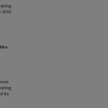
saying
y 2030
ybko
opean
osting
f its