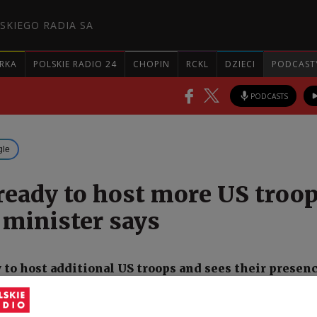
SKIEGO RADIA SA
RKA
POLSKIE RADIO 24
CHOPIN
RCKL
DZIECI
PODCAST
PODCASTS
gle
ready to host more US troop
 minister says
 to host additional US troops and sees their presenc
uropean security, Deputy Prime Minister and Defenc
sław Kosiniak-Kamysz said on Wednesday, reiterat