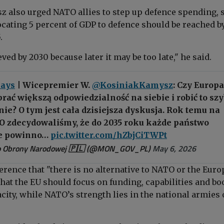
 also urged NATO allies to step up defence spending, 
locating 5 percent of GDP to defence should be reached b
.
eved by 2030 because later it may be too late," he said.
ays
| Wicepremier W.
@KosiniakKamysz
: Czy Europa
 brać większą odpowiedzialność na siebie i robić to sz
ie? O tym jest cała dzisiejsza dyskusja. Rok temu na
O zdecydowaliśmy, że do 2035 roku każde państwo
e powinno…
pic.twitter.com/hZbjCiTWPt
o Obrony Narodowej 🇵🇱 (@MON_GOV_PL)
May 6, 2026
erence that "there is no alternative to NATO or the Eur
hat the EU should focus on funding, capabilities and bo
ity, while NATO’s strength lies in the national armies o