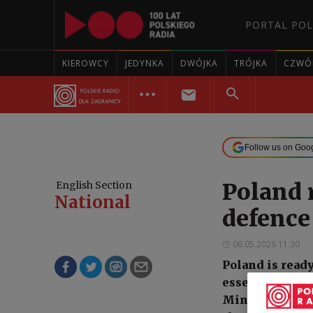
PORTAL POL
KIEROWCY
JEDYNKA
DWÓJKA
TRÓJKA
CZWÓ
Follow us on Goo
Poland 
English Section
National
defence
06.05.2026 11:30
Poland is ready
essential to E
Minister Włady