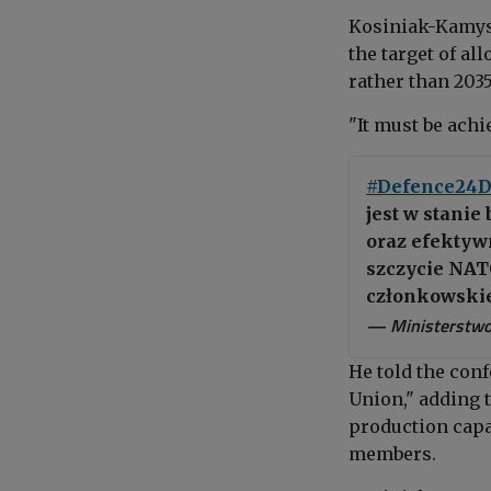
Kosiniak-Kamysz
the target of al
rather than 2035
"It must be achi
#Defence24D
jest w stanie
oraz efektywn
szczycie NAT
członkowski
— Ministerstw
He told the conf
Union," adding t
production capac
members.