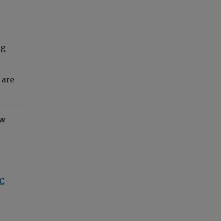
ng
 are
 w
C