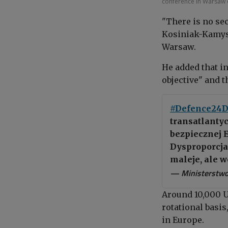
conference in Warsaw 
"There is no se
Kosiniak-Kamysz
Warsaw.
He added that i
objective" and 
#Defence24D
transatlanty
bezpiecznej 
Dysproporcja
maleje, ale 
— Ministerstw
Around
10,000 
rotational basi
in Europe.