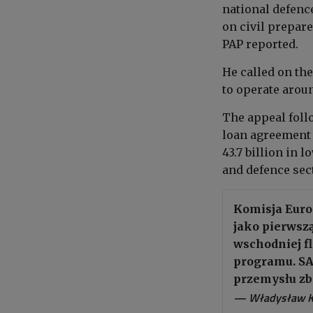
national defence
on civil prepare
PAP reported.
He called on th
to operate aroun
The appeal fol
loan
agreement 
43.7 billion in 
and defence sec
Komisja Eur
jako pierwsz
wschodniej f
programu. SAF
przemysłu zb
— Władysław K