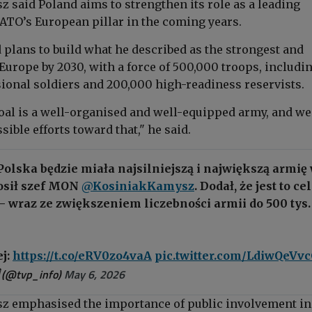
sz
said Poland aims to strengthen its role as a leading
NATO’s European pillar in the coming years.
 plans to build what he described as the strongest and
Europe by 2030, with a force of 500,000 troops, includi
ional soldiers and 200,000 high-readiness reservists.
goal is a well-organised and well-equipped army, and we
sible efforts toward that," he said.
olska będzie miała najsilniejszą i największą armię
łosił szef MON
@KosiniakKamysz
. Dodał, że jest to cel
– wraz ze zwiększeniem liczebności armii do 500 tys.
ej:
https://t.co/eRV0zo4vaA
pic.twitter.com/LdiwQeVvc
 (@tvp_info)
May 6, 2026
z emphasised the importance of public involvement in