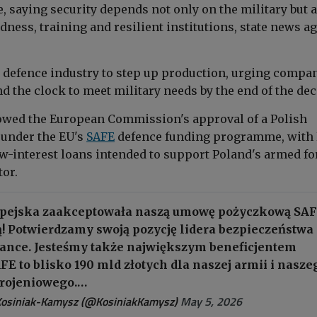
, saying security depends not only on the military but 
dness, training and resilient institutions, state news a
e defence industry to step up production, urging compa
d the clock to meet military needs by the end of the dec
lowed the European Commission's approval of a
Polish
under the EU's
SAFE
defence funding programme, with
low-interest loans intended
to support Poland's armed fo
tor.
opejska zaakceptowała naszą umowę pożyczkową SA
ą! Potwierdzamy swoją pozycję lidera bezpieczeństwa
lance. Jesteśmy także największym beneficjentem
E to blisko 190 mld złotych dla naszej armii i nasze
rojeniowego.…
osiniak-Kamysz (@KosiniakKamysz)
May 5, 2026