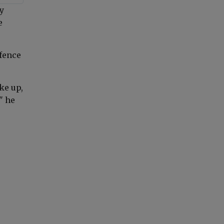
ty
e
efence
ke up,
" he