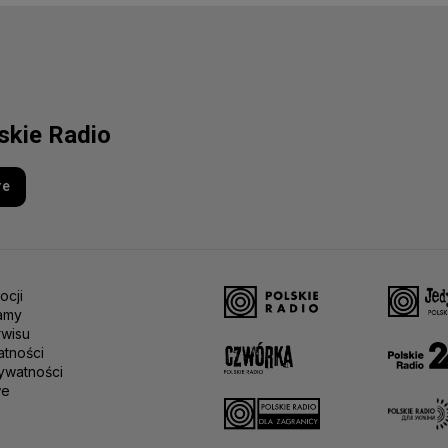
lskie Radio
re
ocji
amy
rwisu
atności
ywatności
we