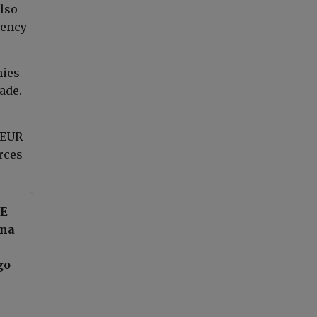
also
gency
nies
ade.
EUR
rces
FE
 na
go