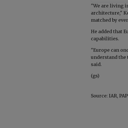
"We are living i
architecture,"
K
matched by even
He added that E
capabilities.
"Europe can once
understand the t
said.
(gs)
Source: IAR, PAP