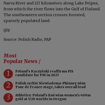
Narva River and 127 kilometers along Lake Peipus,
from which the river flows into the Gulf of Finland.
The southeastern section crosses forested,
sparsely populated land.
(jh)
Source: Polish Radio, PAP
Most
Popular News /
1
Poland's Kaczyński reaffirms PiS
candidate for PM in 2027
2
Polish cyclist Niewiadoma-Phinney wins
Tour de France stage, takes overall lead
3
Athletics: Poland's Kuś wins women's 400m
gold at U20 worlds in Oregon