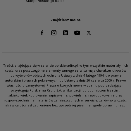
Sklep Polskiego Radia
Znajdziesz nas na
Treści, znajdujące się w serwisie polskieradio.pl, w tym wszystkie materiały i ich
części oraz poszczególne elementy samego serwisu mają charakter utworów
lub wytworów objętych ochroną Ustawy z dnia 4 lutego 1994 r. o prawie
autorskim i prawach pokrewnych lub Ustawy z dnia 30 czerwca 2000 r. Prawo
własności przemysłowej. Prawa o których mowa w zdaniu poprzedzającym
przysługują Polskiemu Radiu S.A. w likwidacji lub podmiotom trzecim.
Jakiekolwiek kopiowanie, zapisywanie, powielanie, reprodukowanie oraz
rozpowszechnianie materiałów zamieszczonych w serwisie, zarówno w części,
jak i w całości jest zabronione bez uprzedniej pisemnej zgody uprawnionego.