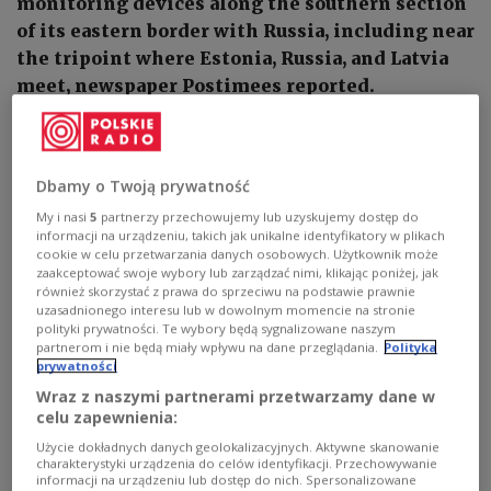
monitoring devices along the southern section
of its eastern border with Russia, including near
the tripoint where Estonia, Russia, and Latvia
meet, newspaper Postimees reported.
Dbamy o Twoją prywatność
My i nasi
5
partnerzy przechowujemy lub uzyskujemy dostęp do
informacji na urządzeniu, takich jak unikalne identyfikatory w plikach
cookie w celu przetwarzania danych osobowych. Użytkownik może
zaakceptować swoje wybory lub zarządzać nimi, klikając poniżej, jak
również skorzystać z prawa do sprzeciwu na podstawie prawnie
uzasadnionego interesu lub w dowolnym momencie na stronie
polityki prywatności. Te wybory będą sygnalizowane naszym
partnerom i nie będą miały wpływu na dane przeglądania.
Polityka
prywatności
Wraz z naszymi partnerami przetwarzamy dane w
Photo:
Igor Taro/Facebook
celu zapewnienia:
Użycie dokładnych danych geolokalizacyjnych. Aktywne skanowanie
The system includes both fixed installations and
charakterystyki urządzenia do celów identyfikacji. Przechowywanie
mobile radar units mounted on trailers that can be
informacji na urządzeniu lub dostęp do nich. Spersonalizowane