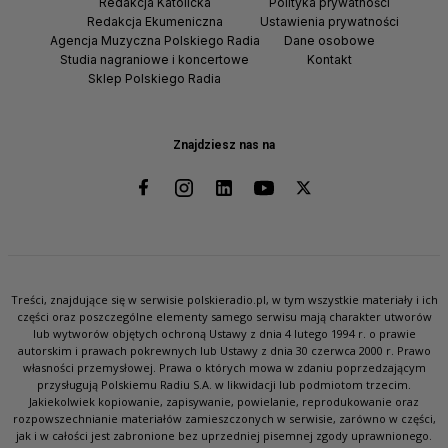
Redakcja Katolicka
Polityka prywatności
Redakcja Ekumeniczna
Ustawienia prywatności
Agencja Muzyczna Polskiego Radia
Dane osobowe
Studia nagraniowe i koncertowe
Kontakt
Sklep Polskiego Radia
Znajdziesz nas na
Treści, znajdujące się w serwisie polskieradio.pl, w tym wszystkie materiały i ich
części oraz poszczególne elementy samego serwisu mają charakter utworów
lub wytworów objętych ochroną Ustawy z dnia 4 lutego 1994 r. o prawie
autorskim i prawach pokrewnych lub Ustawy z dnia 30 czerwca 2000 r. Prawo
własności przemysłowej. Prawa o których mowa w zdaniu poprzedzającym
przysługują Polskiemu Radiu S.A. w likwidacji lub podmiotom trzecim.
Jakiekolwiek kopiowanie, zapisywanie, powielanie, reprodukowanie oraz
rozpowszechnianie materiałów zamieszczonych w serwisie, zarówno w części,
jak i w całości jest zabronione bez uprzedniej pisemnej zgody uprawnionego.