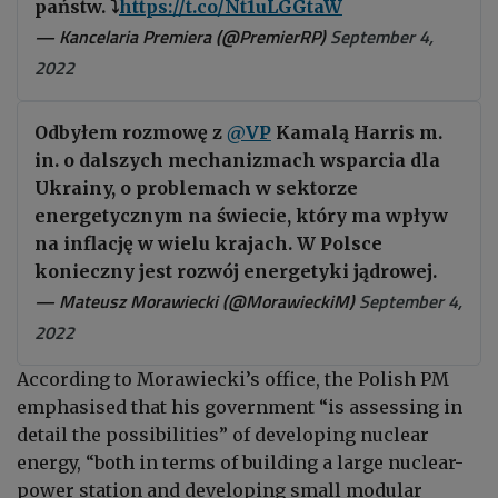
państw. ⤵️
https://t.co/Nt1uLGGtaW
— Kancelaria Premiera (@PremierRP)
September 4,
2022
Odbyłem rozmowę z
@VP
Kamalą Harris m.
in. o dalszych mechanizmach wsparcia dla
Ukrainy, o problemach w sektorze
energetycznym na świecie, który ma wpływ
na inflację w wielu krajach. W Polsce
konieczny jest rozwój energetyki jądrowej.
— Mateusz Morawiecki (@MorawieckiM)
September 4,
2022
According to Morawiecki’s office, the Polish PM
emphasised that his government “is assessing in
detail the possibilities” of developing nuclear
energy, “both in terms of building a large nuclear-
power station and developing small modular