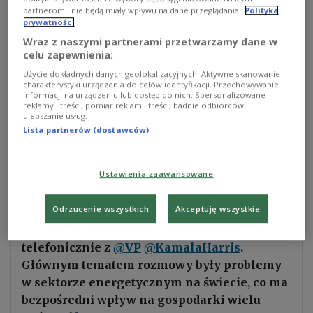
partnerom i nie będą miały wpływu na dane przeglądania.
Polityka
agency PAP reported.
prywatności
Wraz z naszymi partnerami przetwarzamy dane w
celu zapewnienia:
The Polish PM said on Twitter afterwards: “I spoke
to Vice President Kamala Harris about the
Użycie dokładnych danych geolokalizacyjnych. Aktywne skanowanie
charakterystyki urządzenia do celów identyfikacji. Przechowywanie
mechanisms of further support for Ukraine, and
informacji na urządzeniu lub dostęp do nich. Spersonalizowane
reklamy i treści, pomiar reklam i treści, badnie odbiorców i
the problems in the world’s energy sector, which
ulepszanie usług.
have an impact on inflation in many countries.”
Lista partnerów (dostawców)
“It is necessary to develop nuclear energy in
Poland,” he added.
Ustawienia zaawansowane
Odrzucenie wszystkich
Akceptuję wszystkie
🇵🇱🇺🇸 Na prośbę strony amerykańskiej,
premier
@MorawieckiM
rozmawiał
telefonicznie z
@VP
@KamalaHarris
.
Głównym tematem rozmowy były problemy
w sektorze energetycznym na świecie, co ma
bezpośredni wpływ na gospodarki wielu