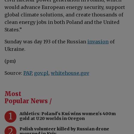
would advance European energy security, support
global climate solutions, and create thousands of
clean energy jobs in both Poland and the United
States.”
Sunday was day 193 of the Russian
invasion
of
Ukraine.
(pm)
Source:
PAP
,
gov.pl
,
whitehouse.gov
Most
Popular News /
1
Athletics: Poland's Kuś wins women's 400m
gold at U20 worlds in Oregon
2
Polish volunteer killed by Russian drone
mourned in Kyiv