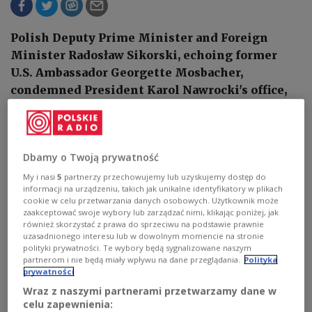
Polish Deputy Prime Minister and Foreign
Minister Radosław Sikorski, echoing former
U.S. Ambassador Georgette Mosbacher,
condemned President Karol Nawrocki's office,
singling out Marcin Przydacz, over Poland's
absece from high-level talks at the White House
on Monday.
Dbamy o Twoją prywatność
My i nasi
5
partnerzy przechowujemy lub uzyskujemy dostęp do
informacji na urządzeniu, takich jak unikalne identyfikatory w plikach
cookie w celu przetwarzania danych osobowych. Użytkownik może
zaakceptować swoje wybory lub zarządzać nimi, klikając poniżej, jak
również skorzystać z prawa do sprzeciwu na podstawie prawnie
uzasadnionego interesu lub w dowolnym momencie na stronie
polityki prywatności. Te wybory będą sygnalizowane naszym
partnerom i nie będą miały wpływu na dane przeglądania.
Polityka
prywatności
Wraz z naszymi partnerami przetwarzamy dane w
celu zapewnienia: