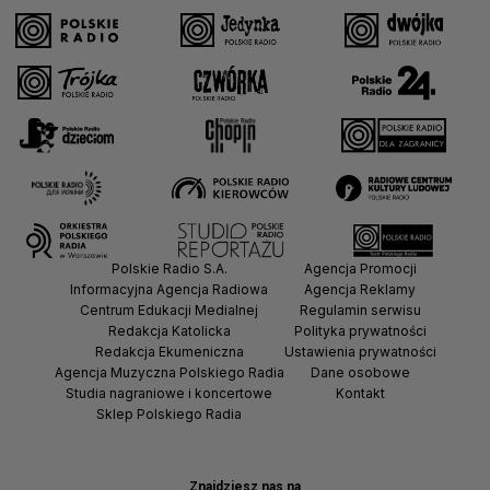
Polskie Radio S.A.
Agencja Promocji
Informacyjna Agencja Radiowa
Agencja Reklamy
Centrum Edukacji Medialnej
Regulamin serwisu
Redakcja Katolicka
Polityka prywatności
Redakcja Ekumeniczna
Ustawienia prywatności
Agencja Muzyczna Polskiego Radia
Dane osobowe
Studia nagraniowe i koncertowe
Kontakt
Sklep Polskiego Radia
Znajdziesz nas na