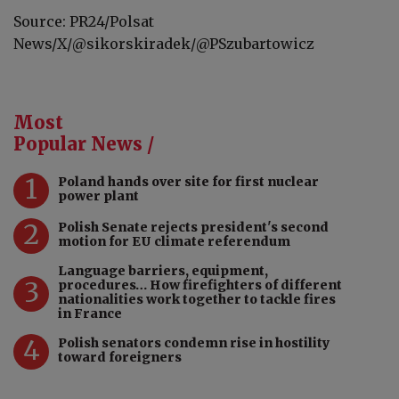
Source: PR24/Polsat
News/X/
@sikorskiradek/@PSzubartowicz
Most
Popular News /
1
Poland hands over site for first nuclear
power plant
2
Polish Senate rejects president's second
motion for EU climate referendum
Language barriers, equipment,
3
procedures… How firefighters of different
nationalities work together to tackle fires
in France
4
Polish senators condemn rise in hostility
toward foreigners