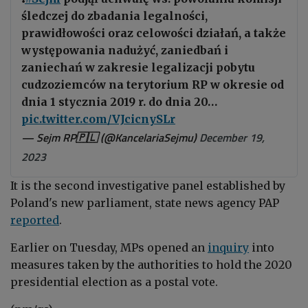
śledczej do zbadania legalności,
prawidłowości oraz celowości działań, a także
występowania nadużyć, zaniedbań i
zaniechań w zakresie legalizacji pobytu
cudzoziemców na terytorium RP w okresie od
dnia 1 stycznia 2019 r. do dnia 20…
pic.twitter.com/VJcicnySLr
— Sejm RP🇵🇱 (@KancelariaSejmu)
December 19,
2023
It is the second investigative panel established by
Poland's new parliament, state news agency PAP
reported
.
Earlier on Tuesday, MPs opened an
inquiry
into
measures taken by the authorities to hold the 2020
presidential election as a postal vote.