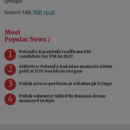
(pm/gs)
Source: IAR,
PAP
,
rp.pl
Most
Popular News /
1
Poland's Kaczyński reaffirms PiS
candidate for PM in 2027
2
Athletics: Poland's Kuś wins women's 400m
gold at U20 worlds in Oregon
3
Polish acts to perform at Edinburgh Fringe
4
Polish volunteer killed by Russian drone
mourned in Kyiv