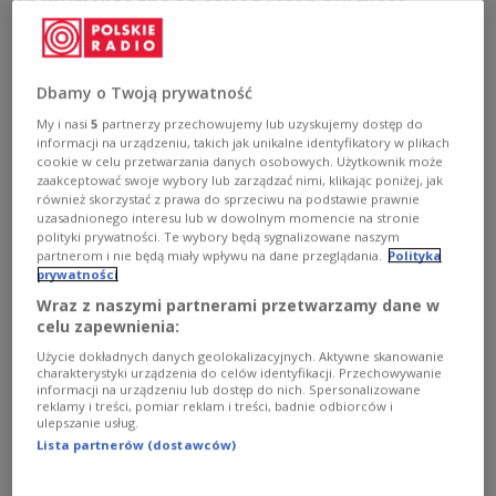
inquiry into the so-called "cash-for-visas
scandal," involving allegations that Polish
consulates overseas issued work visas to
migrants in exchange for bribes under the
Dbamy o Twoją prywatność
previous conservative government.
My i nasi
5
partnerzy przechowujemy lub uzyskujemy dostęp do
informacji na urządzeniu, takich jak unikalne identyfikatory w plikach
cookie w celu przetwarzania danych osobowych. Użytkownik może
zaakceptować swoje wybory lub zarządzać nimi, klikając poniżej, jak
również skorzystać z prawa do sprzeciwu na podstawie prawnie
uzasadnionego interesu lub w dowolnym momencie na stronie
polityki prywatności. Te wybory będą sygnalizowane naszym
partnerom i nie będą miały wpływu na dane przeglądania.
Polityka
prywatności
Wraz z naszymi partnerami przetwarzamy dane w
celu zapewnienia:
Użycie dokładnych danych geolokalizacyjnych. Aktywne skanowanie
charakterystyki urządzenia do celów identyfikacji. Przechowywanie
informacji na urządzeniu lub dostęp do nich. Spersonalizowane
reklamy i treści, pomiar reklam i treści, badnie odbiorców i
ulepszanie usług.
Polish Sejm (lower house of parliament) in session on December 19,
Lista partnerów (dostawców)
2023.
X/Polish Sejm