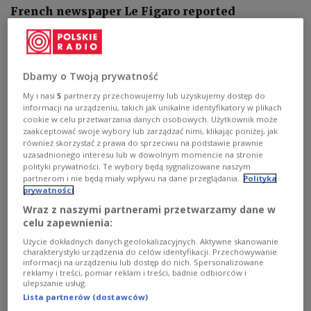
French newspaper Le Figaro reported
Wednesday that EU divisions over Ukrainian
membership are deepening, with France and
Germany emerging as reluctant members now
Dbamy o Twoją prywatność
that Hungary's longstanding veto has been
My i nasi
5
partnerzy przechowujemy lub uzyskujemy dostęp do
lifted.
informacji na urządzeniu, takich jak unikalne identyfikatory w plikach
cookie w celu przetwarzania danych osobowych. Użytkownik może
zaakceptować swoje wybory lub zarządzać nimi, klikając poniżej, jak
również skorzystać z prawa do sprzeciwu na podstawie prawnie
uzasadnionego interesu lub w dowolnym momencie na stronie
polityki prywatności. Te wybory będą sygnalizowane naszym
partnerom i nie będą miały wpływu na dane przeglądania.
Polityka
prywatności
Wraz z naszymi partnerami przetwarzamy dane w
celu zapewnienia:
Użycie dokładnych danych geolokalizacyjnych. Aktywne skanowanie
charakterystyki urządzenia do celów identyfikacji. Przechowywanie
informacji na urządzeniu lub dostęp do nich. Spersonalizowane
reklamy i treści, pomiar reklam i treści, badnie odbiorców i
ulepszanie usług.
Lista partnerów (dostawców)
FILE PHOTO: German Chancellor Friedrich Merz and Ukrainian President
Volodymyr Zelensky.
REUTERS/Axel Schmidt/File Photo