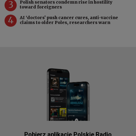
3
Polish senators condemn rise in hostility
toward foreigners
4
AI ‘doctors’ push cancer cures, anti-vaccine
claims to older Poles, researchers warn
Pobierz aplikację Polskie Radio