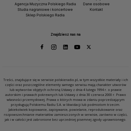
Agencja Muzyczna Polskiego Radia
Dane osobowe
Studia nagraniowe i koncertowe
Kontakt
Sklep Polskiego Radia
Znajdziesz nas na
Treści, znajdujące się w serwisie polskieradio.pl, w tym wszystkie materiały i ich
części oraz poszczególne elementy samego serwisu mają charakter utworów
lub wytworów objętych ochroną Ustawy z dnia 4 lutego 1994 r. o prawie
autorskim i prawach pokrewnych lub Ustawy z dnia 30 czerwca 2000 r. Prawo
własności przemysłowej. Prawa o których mowa w zdaniu poprzedzającym
przysługują Polskiemu Radiu S.A. w likwidacji lub podmiotom trzecim.
Jakiekolwiek kopiowanie, zapisywanie, powielanie, reprodukowanie oraz
rozpowszechnianie materiałów zamieszczonych w serwisie, zarówno w części,
jak i w całości jest zabronione bez uprzedniej pisemnej zgody uprawnionego.