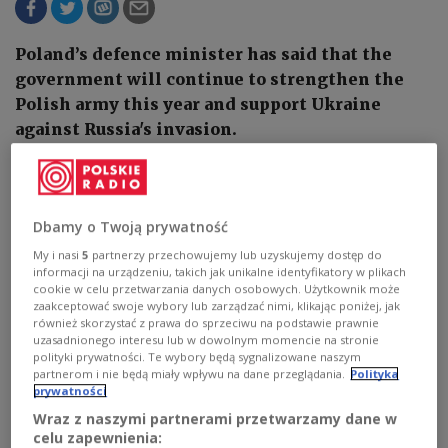
Poland’s defence minister has said that the
government will continue to strengthen the
Polish army this year and support Ukraine
against Russia's invasion.
Dbamy o Twoją prywatność
My i nasi
5
partnerzy przechowujemy lub uzyskujemy dostęp do
informacji na urządzeniu, takich jak unikalne identyfikatory w plikach
cookie w celu przetwarzania danych osobowych. Użytkownik może
zaakceptować swoje wybory lub zarządzać nimi, klikając poniżej, jak
również skorzystać z prawa do sprzeciwu na podstawie prawnie
uzasadnionego interesu lub w dowolnym momencie na stronie
polityki prywatności. Te wybory będą sygnalizowane naszym
partnerom i nie będą miały wpływu na dane przeglądania.
Polityka
prywatności
Wraz z naszymi partnerami przetwarzamy dane w
Mariusz Błaszczak.
PAP/Marcin Obara
celu zapewnienia: