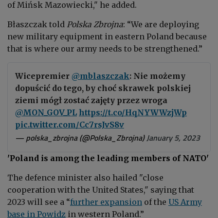
of Mińsk Mazowiecki," he added.
Błaszczak told
Polska Zbrojna
: “We are deploying
new military equipment in eastern Poland because
that is where our army needs to be strengthened.”
Wicepremier
@mblaszczak
: Nie możemy
dopuścić do tego, by choć skrawek polskiej
ziemi mógł zostać zajęty przez wroga
@MON_GOV_PL
https://t.co/HqNYWWzjWp
pic.twitter.com/Cc7rsJvS8v
— polska_zbrojna (@Polska_Zbrojna)
January 5, 2023
'Poland is among the leading members of NATO'
The defence minister also hailed "close
cooperation with the United States," saying that
2023 will see a “
further expansion
of the
US Army
base in Powidz
in western Poland.”