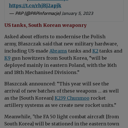
https://t.co/rhjRj2apjk
— PAP (@PAPinformacje)
January 5, 2023
US tanks, South Korean weaponry
Asked about efforts to modernise the Polish
army,
Błaszczak
said that new military hardware,
including US-made
Abrams
tanks and
K2
tanks and
K9
gun howitzers from South Korea, “will be
deployed mainly in eastern Poland, with the 16th
and 18th Mechanised Divisions.”
Błaszczak announced: “This year will see the
arrival of new batches of these weapons … as well
as the [South Korean]
K239 Chunmoo
rocket
artillery systems as we create new rocket units.”
Meanwhile, "the FA 50 light combat aircraft [from
South Korea] will be stationed in the eastern town