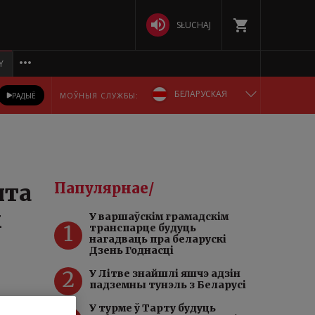
SŁUCHAJ
Y
БЕЛАРУСКАЯ
РАДЫЁ
МОЎНЫЯ СЛУЖБЫ:
ENGLISH
POLSKA
нта
Папулярнае/
DEUTSCH
ы
У варшаўскім грамадскім
1
транспарце будуць
РУССКИЙ
нагадваць пра беларускі
Дзень Годнасці
УКРАЇНСЬКА
2
У Літве знайшлі яшчэ адзін
падземны тунэль з Беларусі
У турме ў Тарту будуць