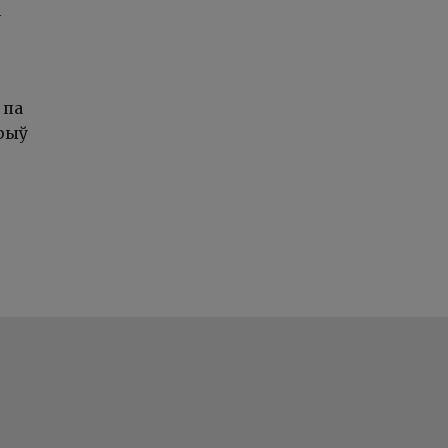
 па
рыў