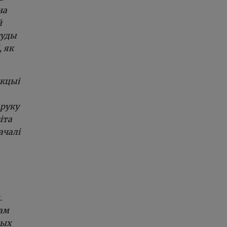
на
й
туды
, як
нкцыі
 руку
іта
ачалі
.
мам
ных