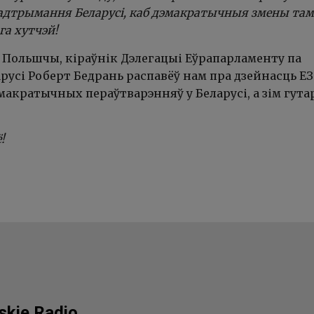
падтрымання Беларусі, каб дэмакратычныя змены там
га хутчэй!
д Польшчы, кіраўнік Дэлегацыі Еўрапарламенту па
усі Роберт Бедрань распавёў нам пра дзейнасць ЕЗ
акратычных пераўтварэнняў у Беларусі, а зім гута
ё!
lskie Radio