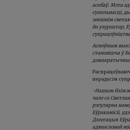
асобаў. Мэта а
супольнасці, д
знешнім светам
ён узурпатар, Е
супрацоўніцтва
Асноўным выклі
становішча ў Б
дэмакратычных 
Распрацоўваюч
перадусім суп
-Нашым бліжэй
чале са Святлан
рэгулярна наве
Еўракамісіі, у
Дэлегацыя Еўра
адмысловай міс