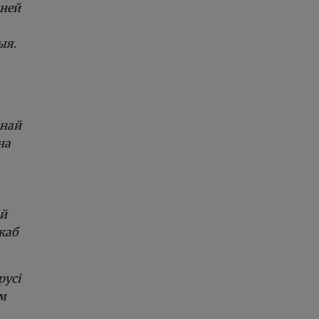
аней
ыя.
днай
на
ай
каб
русі
ем