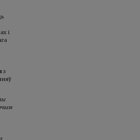
ць
ах і
ага
я
з
нняў
мы
сочым
а