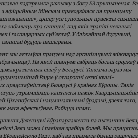
нансавая падтрымка рэжыму з боку ЕЗ прыпыненая. Р
а з афіцыйным Мінскам праводзілася па прынцыпу
ангажаванне», цяпер усе супольныя праекты спынен
га забываць пра санкцыі, пад якія трапілі некалькі
век і гаспадарчых суб’ектаў. У бліжэйшай будучыні,
, санкцыі будуць пашыраны.
ант мы актыўна працуем над арганізацыяй міжнаро
брачынцаў. На якой плануем сабраць больш сродкаў 
дэмакратычных сілаў у Беларусі. Таксама зараз мы
рдынацыйнай Радзе ў стварэнні сеткі квазі-
прадстаўніцтваў Беларусі ў краінах Еўропы. Такія
могуць утрымліваць кантакты паміж Каардынацыйн
ай Ціханоўскай і нацыянальнымі ўрадамі, дзеля таго, 
як мага эфектыўная. Робіцца шмат.
таршыня Дэлегацыі Еўрапарламента па пытаннях Бела
ейскі Звяз можа і павінен зрабіць болей. Мы працягн
на Еўрапейскую Раду, каб тая прымала больш рашучыя