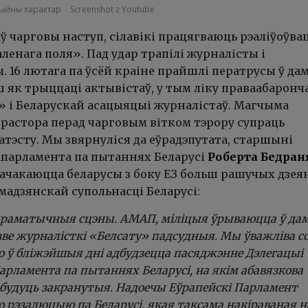
цыйны характар
Screenshot z Youtube
 чарговы наступ, сілавікі працягваюць рэаліўоўва
енага поля». Пад удар трапілі журналісты і
 16 лютага па ўсёй краіне прайшлі ператрусы ў дам
 як трыццаці актывістаў, у тым ліку праваабаронч
» і Беларускай асацыяцыі журналістаў. Магчыма
растора перад чарговым вітком тэрору супраць
атэсту. Мы звярнуліся да еўрадэпутата, старшыні
апарламента па пытаннях Беларусі
Роберта Бедран
дачакаюцца беларусы
з боку ЕЗ больш рашучых дзея
мадзянскай супольнасці Беларусі
:
драматычныя сцэны. АМАП, міліцыя ўрываюцца ў да
зве журналісткі «Белсату» падсудныя. Мы ўважліва 
жо ў бліжэйшыя дні адбудзецца пасяджэнне Дэлегацыі
арламента па пытаннях Беларусі, на якім абавязкова
 будуць закранутыя. Надоечы Еўрапейскі Парламент
рэзалюцыю па Беларусі, якая таксама накіраваная н