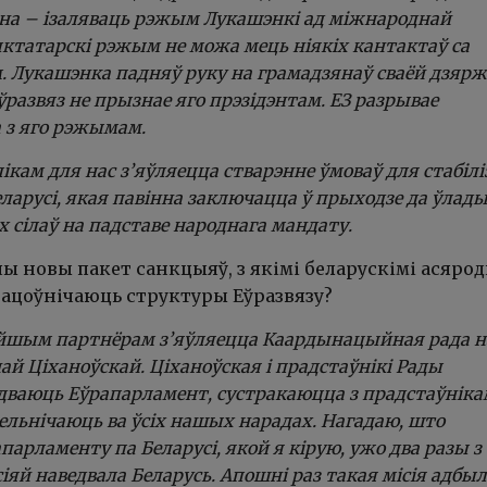
дна – ізаляваць рэжым Лукашэнкі ад міжнароднай
ыктатарскі рэжым не можа мець ніякіх кантактаў са
. Лукашэнка падняў руку на грамадзянаў сваёй дзярж
ўразвяз не прызнае яго прэзідэнтам. ЕЗ разрывае
 з яго рэжымам.
кам для нас з’яўляецца стварэнне ўмоваў для стабілі
еларусі, якая павінна заключацца ў прыходзе да ўлад
сілаў на падставе народнага мандату.
ы новы пакет санкцыяў, з якімі беларускімі асярод
рацоўнічаюць структуры Еўразвязу?
шым партнёрам з’яўляецца Каардынацыйная рада н
ай Ціханоўскай. Ціханоўская і прадстаўнікі Рады
дваюць Еўрапарламент, сустракаюцца з прадстаўніка
дзельнічаюць ва ўсіх нашых нарадах. Нагадаю, што
парламенту па Беларусі, якой я кірую, ужо два разы з
іяй наведвала Беларусь. Апошні раз такая місія адбы