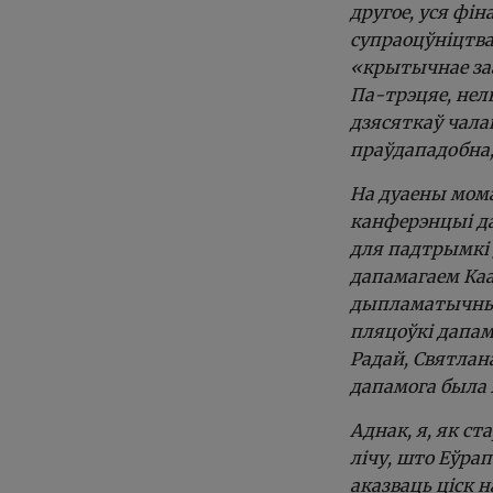
другое, уся фі
супраоцўніцтв
«крытычнае за
Па-трэцяе, нель
дзясяткаў чала
праўдападобна
На дуаены мом
канферэнцыі да
для падтрымкі 
дапамагаем Каа
дыпламатычных 
пляцоўкі дапа
Радай, Святлан
дапамога была 
Аднак, я, як с
лічу, што Еўрап
аказваць ціск 