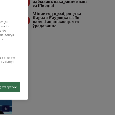
3
адбываць пакаранне вязні
са Швецыі
Мінае год прэзідэнцтва
4
Караля Наўроцкага. Як
палякі ацэньваюць яго
ch jak
ўрадаванне
ik może
wa do
e polityki
ane
ia do celów
 reklamy i
ę wszystkie