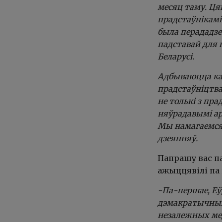
месяц таму. Ця
прадстаўнікамі
была перададзе
падставай для 
Беларусі.
Адбываюцца ка
прадстаўніцтва
не толькі з пр
няўрадавымі ар
Мы намагаемся
дзеянняў.
Папрашу вас п
ажыццявілі па
-Па-першае, Еў
дэмакратычных
незалежных мед