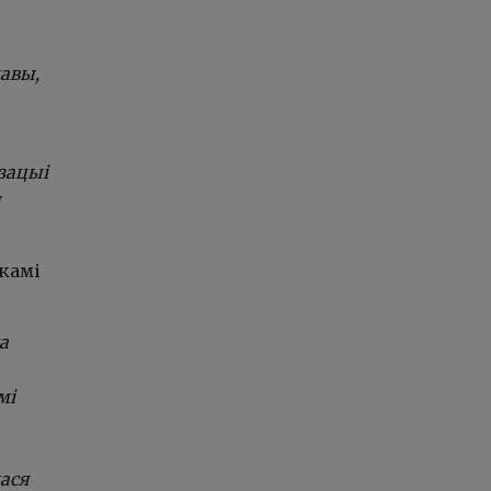
авы,
зацыі
ы
камі
а
мі
лася