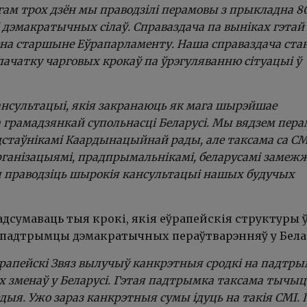
гам трох дзён мы праводзілі перамовы з прыкладна 8
 дэмакратычных сілаў. Справаздача па выніках гэтай 
на старшыне Еўрапарламенту. Наша справаздача ста
пачатку чарговых крокаў па ўрэгуляванню сітуацыі ў
нсультацыі, якія закранаюць як мага шырэйшае
 грамадзянкай супольнасці Беларусі. Мы вядзем пер
адстаўнікамі Каардынацыйнай рады, але таксама са СМ
ганізацыямі, прадпрымальнікамі, беларусамі замежж
 праводзіць шырокія кансультацыі нашых будучых
адсумаваць тыя крокі, якія еўрапейскія структуры 
 падтрымцы дэмакратычных пераўтварэнняў у Белар
рапейскі Звяз вылучыў канкрэтныя сродкі на падтр
 зменаў у Беларусі. Гэтая падтрымка таксама тычы
ыя. Ужо зараз канкрэтныя сумы ідуць на такія СМІ. 