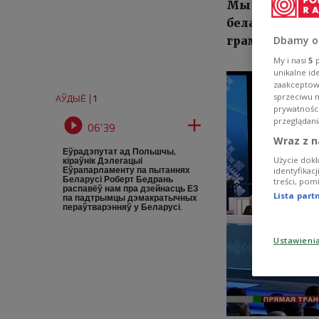
Мы звярнуліся
беларусы з бо
грамадзянскай
Dbamy o
My i nasi
5
p
unikalne id
zaakceptowa
1
sprzeciwu 
АЎДЫЁ
prywatnośc


przeglądani
06'39
Wraz z n
Еўрадэпутат ад Польшчы,
кіраўнік Дэлегацыі
Użycie dokł
Еўрапарламенту па пытаннях
identyfikac
Беларусі Роберт Бедрань
treści, pom
распавёў нам пра дзейнасць ЕЗ
Lista par
па падтрымцы дэмакратычных
пераўтварэнняў у Беларусі.
Ustawieni