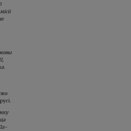
0
місіі
не
амовы
І,
а.
ўжо
усі.
ымку
цца
Па-