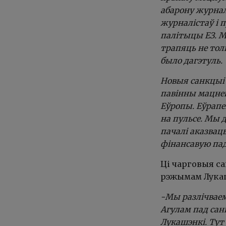
абарону журнал
журналістаў і 
палітыцы ЕЗ. М
трапяць не тол
было дагэтуль.
Новыя санкцыі 
павінны мацне
Еўропы. Еўрапе
на пульсе. Мы 
пачалі аказвац
фінансавую па
Ці чарговыя са
рэжымам Лукаш
-Мы разлічваем
Агулам пад сан
Лукашэнкі. Тут