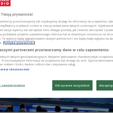
 да Роберта Бедраня з пытаннем, ці дачакаюцца
ку ЕЗ больш рашучых дзеянняў па абароне
 супольнасці Беларусі.
 Twoją prywatność
artnerzy przechowujemy lub uzyskujemy dostęp do informacji na urządzeniu, taki
entyfikatory w plikach cookie w celu przetwarzania danych osobowych. Użytkown
ć swoje wybory lub zarządzać nimi, klikając poniżej, jak również skorzystać z pra
na podstawie prawnie uzasadnionego interesu lub w dowolnym momencie na stroni
i. Te wybory będą sygnalizowane naszym partnerom i nie będą miały wpływu na d
a.
Polityka prywatności
aszymi partnerami przetwarzamy dane w celu zapewnienia:
adnych danych geolokalizacyjnych. Aktywne skanowanie charakterystyki urządzen
ji. Przechowywanie informacji na urządzeniu lub dostęp do nich. Spersonalizowane
iar reklam i treści, badnie odbiorców i ulepszanie usług.
tnerów (dostawców)
a zaawansowane
Odrzucenie wszystkich
Akceptuj