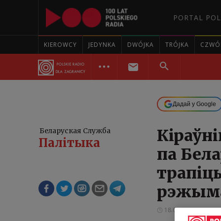
PORTAL POL
KIEROWCY
JEDYNKA
DWÓJKA
TRÓJKA
CZWÓ
Дадай у Google
Кіраўн
Беларуская Служба
Палітыка
па Бела
трапіць
рэжым
18.02.2021 14:27