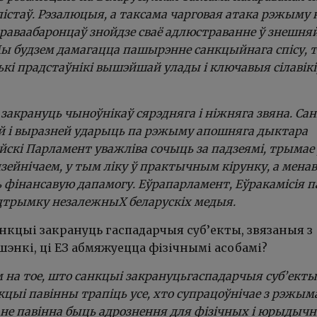
істаў. Рэзалюцыя, а таксама чарговая атака рэжыму 
праваабаронцаў знойдзе сваё адлюстраванне ў знешня
ы будзем дамагацца пашырэнне санкцыйнага спісу, 
ькі прадстаўнікі вышэйшай улады і ключавыя сілавікі
закрануць чыноўнікаў сярэдняга і ніжняга звяна. Са
й і выразней ударыць па рэжыму апошняга дыктара
йскі Парламент уважліва сочыць за падзеямі, трымае
дзейнічаем, у тым ліку ў практычным кірунку, а менав
ь фінансавую дапамогу. Еўрапарламент, Еўракамісія п
дтрымку незалежныХ беларускіх медыя.
нкцыі закрануць гаспадарчыя суб’екты, звязаныя з
энкі, ці ЕЗ абмяжуецца фізічнымі асобамі?
 на тое, што санкцыі закрануцьгаспадарчыя суб’екты
кцыі павінны трапіць усе, хто супрацоўнічае з рэжы
 не павінна быць адрознення для фізічных і юрыдыч