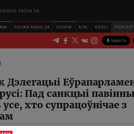
SKIEGO RADIA SA
RKA
POLSKIE RADIO 24
CHOPIN
RCKL
DZIECI
PODCAST
ПАДКАСТЫ
ік Дэлегацыі Еўрапарламе
русі: Пад санкцыі павінн
 усе, хто супрацоўнічае з
ам