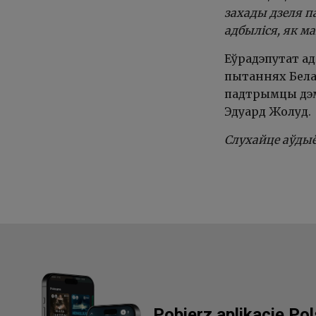
захады дзеля 
адбыліся, як ма
Еўрадэпутат а
пытаннях Белар
падтрымцы дэм
Эдуард Жолуд.
Слухайце аўды
Pobierz aplikację Po