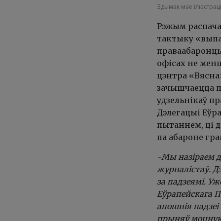
Здымак мае ілюстра
Рэжым распачаў
тактыку «выпал
праваабаронцы.
офісах не менш
цэнтра «Вясна
зачышчаецца п
удзельнікаў пр
Дэлегацыі Еўр
пытаннем, ці 
па абароне гра
-Мы назіраем 
журналістаў. Д
за падзеямі. У
Еўрапейскага П
апошнія падзеі
прыняў моцную 