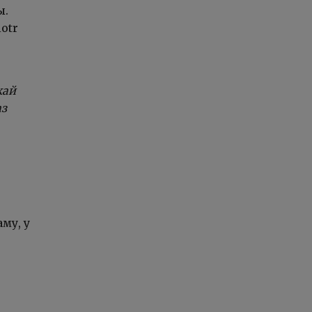
ы.
iotr
кай
аз
му, у