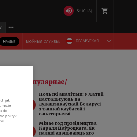
SŁUCHAJ
Y
БЕЛАРУСКАЯ
РАДЫЁ
МОЎНЫЯ СЛУЖБЫ:
ENGLISH
POLSKA
Папулярнае/
DEUTSCH
Польскі аналітык: У Латвіі
настальгуюць па
ch jak
1
РУССКИЙ
лукашэнкаўскай Беларусі —
ik może
з таннай каўбасой і
wa do
санаторыямі
e polityki
УКРАЇНСЬКА
ane
Мінае год прэзідэнцтва
2
Караля Наўроцкага. Як
палякі ацэньваюць яго