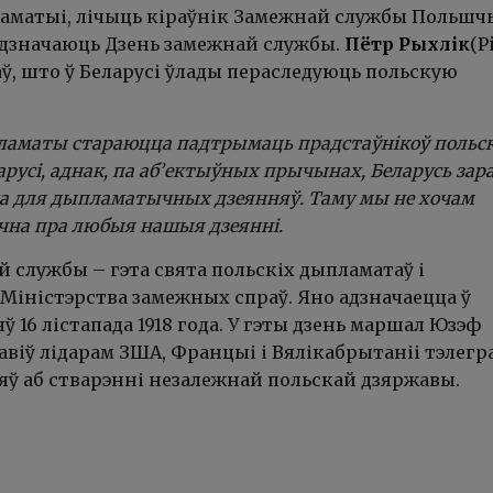
аматыі, лічыць кіраўнік Замежнай службы Польшч
адзначаюць Дзень замежнай службы.
Пётр Рыхлік
(P
аў, што ў Беларусі ўлады пераследуюць польскую
пламаты стараюцца падтрымаць прадстаўнікоў польс
арусі, аднак, па аб’ектыўных прычынах, Беларусь зар
а для дыпламатычных дзеянняў. Таму мы не хочам
чна пра любыя нашыя дзеянні.
 службы – гэта свята польскіх дыпламатаў і
 Міністэрства замежных спраў. Яно адзначаецца ў
яў 16 лістапада 1918 года. У гэты дзень маршал Юзэф
авіў лідарам ЗША, Францыі і Вялікабрытаніі тэлегра
яў аб стварэнні незалежнай польскай дзяржавы.