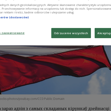
adnych danych geolokalizacyjnych. Aktywne skanowanie charakterystyki urządzen
ji. Przechowywanie informacji na urządzeniu lub dostęp do nich. Spersonalizowane
iar reklam i treści, badnie odbiorców i ulepszanie usług.
tnerów (dostawców)
a zaawansowane
Odrzucenie wszystkich
Akceptuj
tocks-photos/pixabay.com/CC0 Public Domain
а зараз адзін з самых складаных кірункаў дзейнасці