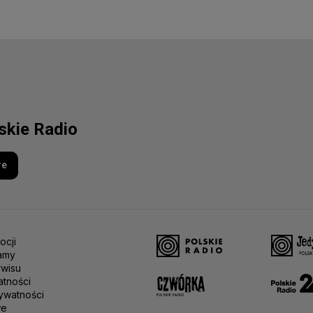
lskie Radio
re
ocji
amy
rwisu
atności
ywatności
we