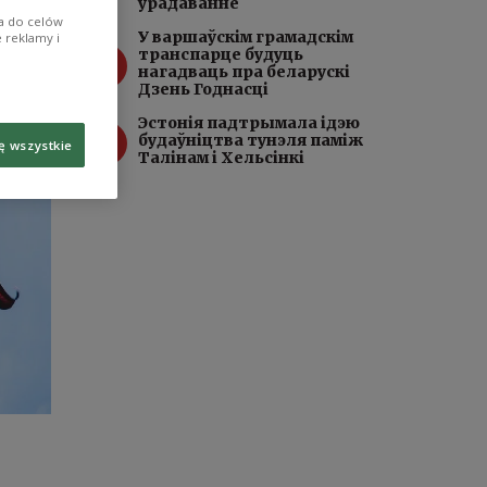
ўрадаванне
ia do celów
У варшаўскім грамадскім
 reklamy i
3
транспарце будуць
нагадваць пра беларускі
Дзень Годнасці
Эстонія падтрымала ідэю
4
будаўніцтва тунэля паміж
ę wszystkie
Талінам і Хельсінкі