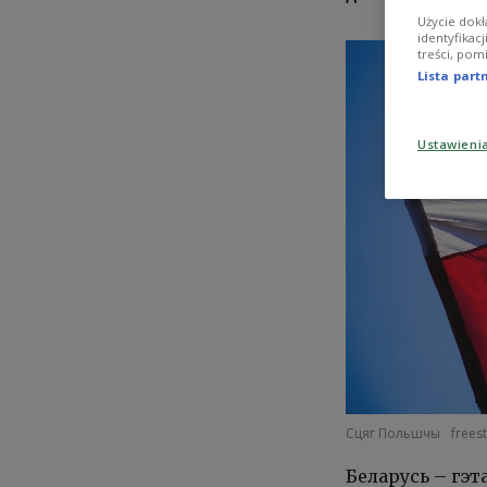
Użycie dokł
identyfikac
treści, pom
Lista par
Ustawieni
Сцяг Польшчы
frees
Беларусь – гэт