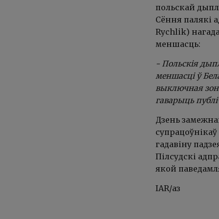
польскай дыпл
Сёння палякі 
Rychlik) нагад
меншасць:
- Польскія ды
меншасці ў Бел
выключная зон
гаварыць публі
Дзень замежнай
супрацоўнікаў
гадавіну падзе
Пілсудскі адпр
якой паведамл
IAR/аз