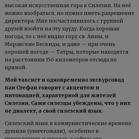
высокая искусственная гора в Силезии. На неё
можно взобраться, но нужно иметь разрешение
директора. Мне посчастливилось с группой
друзей взойти на эту х
о
уду. Когда хорошая
погода, то с неё видно гору св. Анны, и
Моравские Бескиды, и даже — при очень
хорошей погоде — Татры, которые находятся
на расстоянии 150 километров отсюда по
прямой.
Мой таксист и одновременно экскурсовод
пан Стефан говорит с акцентом и
интонацией, характерной для жителей
Силезии. Сами силезцы убеждены, что у них
не диалект, а свой силезский язык.
Силезский язык в коммунистические времена
душили (уничтожали), особенно в
учреждениях и школах, а сейчас его