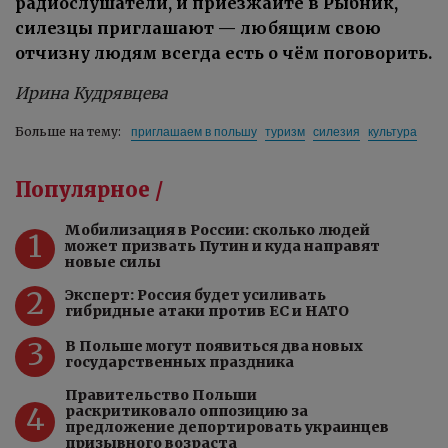
радиослушатели, и приезжайте в Рыбник,
силезцы приглашают — любящим свою
отчизну людям всегда есть о чём поговорить.
Ирина Кудрявцева
приглашаем в польшу
туризм
силезия
культура
Больше на тему:
Популярное /
Мобилизация в России: сколько людей
1
может призвать Путин и куда направят
новые силы
2
Эксперт: Россия будет усиливать
гибридные атаки против ЕС и НАТО
3
В Польше могут появиться два новых
государственных праздника
Правительство Польши
4
раскритиковало оппозицию за
предложение депортировать украинцев
призывного возраста