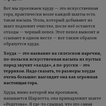
Вот мы проезжаем х
о
уду — это искусственная
гора, практически возле каждой шахты есть
такая насыпь. Уголь, который добывают из
шахт подлежит очистке, после неё остаются
отходы — черный пепел. Этот пепел вывозят и
ссыпают в одном месте — вот таким образом
образуется х
о
уда.
Хоуда — это название на силезском наречии,
по-польски искусственная насыпь из пустых
пород звучит «халда», а по-русски – это
террикон. Надо сказать, то размеры хоуды
очень большие: выглядит она как огромная
настоящая гора.
Х
о
уда, мимо которой мы проезжаем,
называется Шарлотта, она принадлежит шахте
«Редутова». Я где-то слышал, что это самая