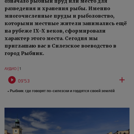
означало рыбный пруд или место для
разведения и хранения рыбы. Именно
многочисленные пруды и рыболовство,
которыми местные жители занимались ещё
на рубеже IX–X веков, сформировали
характер этого места. Сегодня мы
приглашаю вас в Силезское воеводство в
город Рыбник.
1
АУДИО


09'53
• Рыбник: где говорят по-силезски и гордятся своей землёй