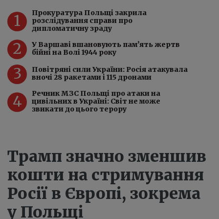
Прокуратура Польщі закрила
1
розслідування справи про
дипломатичну зраду
2
У Варшаві вшановують пам’ять жертв
бійні на Волі 1944 року
3
Повітряні сили України: Росія атакувала
вночі 28 ракетами і 115 дронами
Речник МЗС Польщі про атаки на
4
цивільних в Україні: Світ не може
звикати до цього терору
Трамп значно зменшив
кошти на стримування
Росії в Європі, зокрема
у Польщі