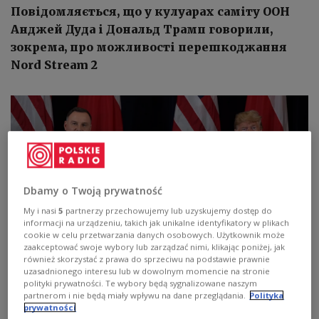
Повідомляється, що у кулуарах саміту ООН
Анджей Дуда і Дональд Трамп говорили,
зокрема, про можливості перешкоджання
Nord Stream 2
Dbamy o Twoją prywatność
My i nasi
5
partnerzy przechowujemy lub uzyskujemy dostęp do
informacji na urządzeniu, takich jak unikalne identyfikatory w plikach
cookie w celu przetwarzania danych osobowych. Użytkownik może
zaakceptować swoje wybory lub zarządzać nimi, klikając poniżej, jak
również skorzystać z prawa do sprzeciwu na podstawie prawnie
Президенти Польщі Анджей Дуда і США Дональд Трамп
PAP/Radek
uzasadnionego interesu lub w dowolnym momencie na stronie
Pietruszka
polityki prywatności. Te wybory będą sygnalizowane naszym
partnerom i nie będą miały wpływu na dane przeglądania.
Polityka
prywatności
Президенти Польщі та Сполучених Штатів