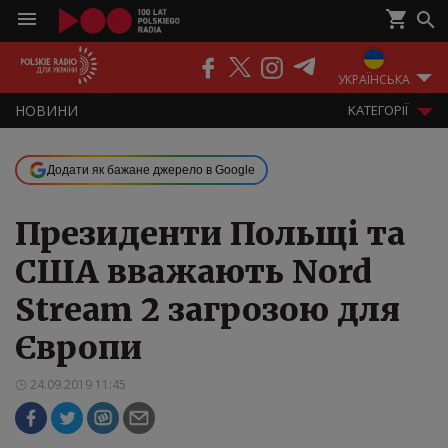
ПОДКАСТИ
РАДІО
ЕФІР
УКРАЇНСЬКА
НOВИНИ
KАТЕГОРІЇ
Додати як бажане джерело в Google
Президенти Польщі та
США вважають Nord
Stream 2 загрозою для
Європи
24.09.2019 11:45