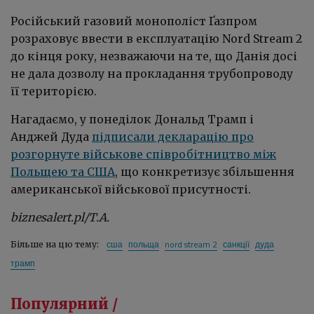
Російський газовий монополіст Ґазпром
розраховує ввести в експлуатацію Nord Stream 2
до кінця року, незважаючи на те, що Данія досі
не дала дозволу на прокладання трубопроводу
її територією.
Нагадаємо, у понеділок Дональд Трамп і
Анджей Дуда
підписали декларацію про
розгорнуте військове співробітництво між
Польщею та США
, що конкретизує збільшення
американської військової присутності.
biznesalert.pl/Т.А.
сша
польща
nord stream 2
санкції
дуда
Більше на цю тему:
трамп
Популярний /