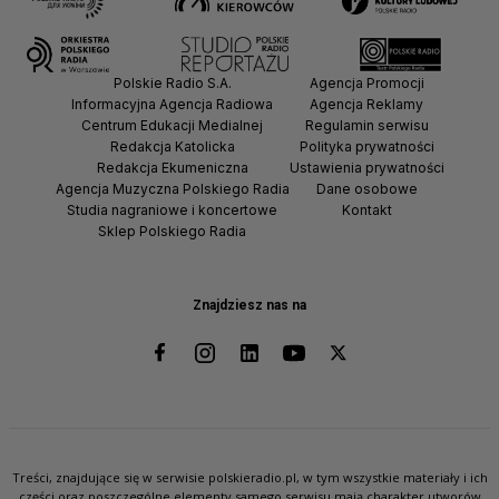
Polskie Radio S.A.
Agencja Promocji
Informacyjna Agencja Radiowa
Agencja Reklamy
Centrum Edukacji Medialnej
Regulamin serwisu
Redakcja Katolicka
Polityka prywatności
Redakcja Ekumeniczna
Ustawienia prywatności
Agencja Muzyczna Polskiego Radia
Dane osobowe
Studia nagraniowe i koncertowe
Kontakt
Sklep Polskiego Radia
Znajdziesz nas na
Treści, znajdujące się w serwisie polskieradio.pl, w tym wszystkie materiały i ich
części oraz poszczególne elementy samego serwisu mają charakter utworów