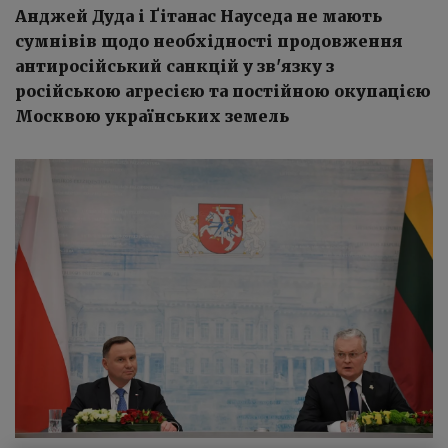
Анджей Дуда і Ґітанас Науседа не мають
сумнівів щодо необхідності продовження
антиросійський санкцій у зв'язку з
російською агресією та постійною окупацією
Москвою українських земель