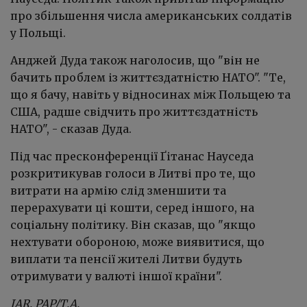
про збільшення числа американських солдатів
у Польщі.
Анджей Дуда також наголосив, що "він не
бачить проблем із життєздатністю НАТО". "Те,
що я бачу, навіть у відносинах між Польщею та
США, радше свідчить про життєздатність
НАТО", - сказав Дуда.
Під час пресконференції Ґітанас Науседа
розкритикував голоси в Литві про те, що
витрати на армію слід зменшити та
перерахувати ці кошти, серед іншого, на
соціальну політику. Він сказав, що "якщо
нехтувати обороною, може виявитися, що
виплати та пенсії жителі Литви будуть
отримувати у валюті іншої країни".
IAR, PAP/Т.А.