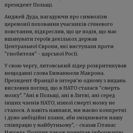
президент Польщі.
Анджей Дуда, нагадуючи про символізм
церемонії поховання учасників січневого
повстання, підкреслив, що це подія, що має
вшанувати героїв декількох держав
Центральної Європи, які виступали проти
"гнобителя" - царської Росії.
У свою чергу, литовський лідер розкритикував
нещодавні слова Емманюеля Макрона.
Президент Франції в інтерв'ю одному з видань
висловив погляд, що в НАТО сталася "смерть
мозку". "Ані в Польщі, ані в Литві, ані серед
інших членів НАТО, ніякої смерті мозку не
сталося. А навіть навпаки, ми маємо конкретні
і дуже амбіційні плани, аби зміцнювати нашу
співпрацю у майбутньому", - сказав Ґітанас
Науседа. Політик також привітав інформацію