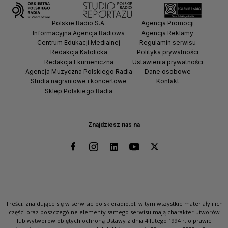
Polskie Radio S.A.
Agencja Promocji
Informacyjna Agencja Radiowa
Agencja Reklamy
Centrum Edukacji Medialnej
Regulamin serwisu
Redakcja Katolicka
Polityka prywatności
Redakcja Ekumeniczna
Ustawienia prywatności
Agencja Muzyczna Polskiego Radia
Dane osobowe
Studia nagraniowe i koncertowe
Kontakt
Sklep Polskiego Radia
Znajdziesz nas na
Treści, znajdujące się w serwisie polskieradio.pl, w tym wszystkie materiały i ich
części oraz poszczególne elementy samego serwisu mają charakter utworów
lub wytworów objętych ochroną Ustawy z dnia 4 lutego 1994 r. o prawie