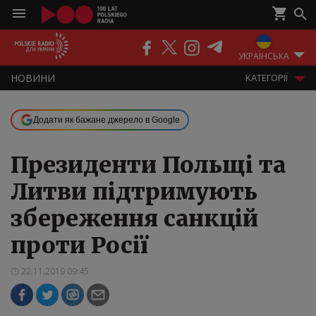
ПОДКАСТИ
РАДІО
ЕФІР
УКРАЇНСЬКА
НOВИНИ
KАТЕГОРІЇ
Додати як бажане джерело в Google
Президенти Польщі та
Литви підтримують
збереження санкцій
проти Росії
22.11.2019 09:45