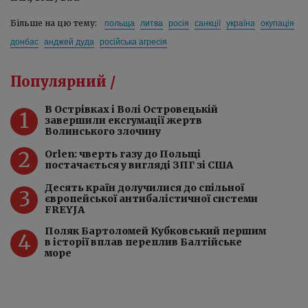
польща
литва
росія
санкції
україна
окупація
Більше на цю тему:
донбас
анджей дуда
російська агресія
Популярний /
️В Острівках і Волі Островецькій
1
завершили ексгумації жертв
Волинського злочину
2
Orlen: чверть газу до Польщі
постачається у вигляді ЗПГ зі США
Десять країн долучилися до спільної
3
європейської антибалістичної системи
FREYJA
Поляк Бартоломей Кубковський першим
4
в історії вплав переплив Балтійське
море