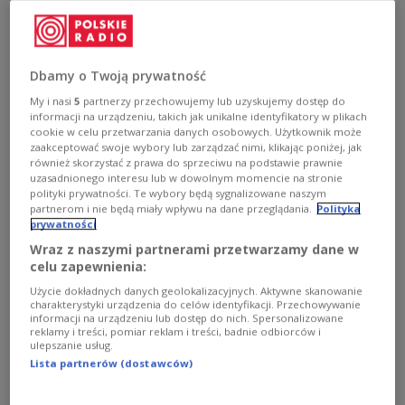
Президенти Польщі Анджей Дуда та Литви Ґітанас Науседа
PAP/Piotr
Nowak
Військове співробітництво, санкції проти Росії,
Dbamy o Twoją prywatność
побудова ефективних сполучень та ситуація
польської меншини - це теми, які у Вільнюсі
My i nasi
5
partnerzy przechowujemy lub uzyskujemy dostęp do
informacji na urządzeniu, takich jak unikalne identyfikatory w plikach
обговорили у четвер президенти Польщі та
cookie w celu przetwarzania danych osobowych. Użytkownik może
Литви. Анджей Дуда і Ґітанас Науседа
zaakceptować swoje wybory lub zarządzać nimi, klikając poniżej, jak
również skorzystać z prawa do sprzeciwu na podstawie prawnie
зустрілися напередодні церемонії поховання
uzasadnionego interesu lub w dowolnym momencie na stronie
січневих повстанців на цвинтарі Расу у
polityki prywatności. Te wybory będą sygnalizowane naszym
partnerom i nie będą miały wpływu na dane przeglądania.
Polityka
Вільнюсі. На сьогоднішні урочисті заходи
prywatności
мають теж прибути прем'єр Польщі Матеуш
Wraz z naszymi partnerami przetwarzamy dane w
Моравєцький, а також політики з Литви,
celu zapewnienia:
Білорусі, України та Латвії.
Użycie dokładnych danych geolokalizacyjnych. Aktywne skanowanie
charakterystyki urządzenia do celów identyfikacji. Przechowywanie
informacji na urządzeniu lub dostęp do nich. Spersonalizowane
reklamy i treści, pomiar reklam i treści, badnie odbiorców i
Однією з головних тем розмов лідерів у четвер
ulepszanie usług.
була оборона - президенти анонсували
Lista partnerów (dostawców)
продовження військового співробітництва у
межах НАТО. Анджей Дуда і Ґітанас Науседа не