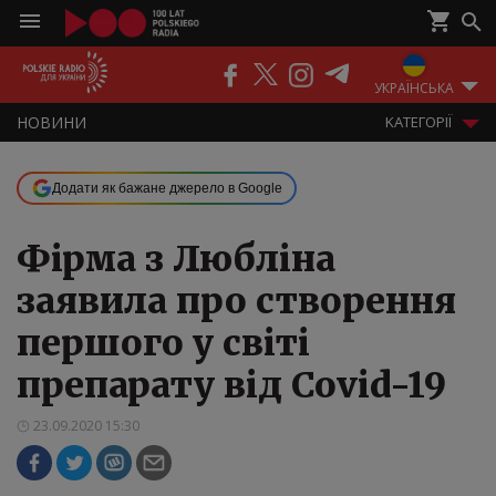
ПОДКАСТИ
РАДІО
ЕФІР
УКРАЇНСЬКА
НOВИНИ
KАТЕГОРІЇ
Додати як бажане джерело в Google
Фірма з Любліна
заявила про створення
першого у світі
препарату від Covid-19
23.09.2020 15:30