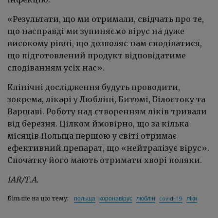
«Результати, що ми отримали, свідчать про те,
що насправді ми зупиняємо вірус на дуже
високому рівні, що дозволяє нам сподіватися,
що підготовлений продукт відповідатиме
сподіванням усіх нас».
Клінічні дослідження будуть проводити,
зокрема, лікарі у Любліні, Битомі, Білостоку та
Варшаві. Роботу над створенням ліків тривали
від березня. Цілком ймовірно, що за кілька
місяців Польща першою у світі отримає
ефективний препарат, що «нейтралізує вірус».
Спочатку його мають отримати хворі поляки.
IAR/Т.А.
польща
коронавірус
люблін
covid-19
ліки
Більше на цю тему: