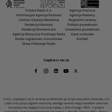
Polskie Radio S.A.
Agencja Promocji
Informacyjna Agencja Radiowa
Agencja Reklamy
Centrum Edukacji Medialnej
Regulamin serwisu
Redakcja Katolicka
Polityka prywatności
Redakcja Ekumeniczna
Ustawienia prywatności
Agencja Muzyczna Polskiego Radia
Dane osobowe
Studia nagraniowe i koncertowe
Kontakt
Sklep Polskiego Radia
Znajdziesz nas na
Treści, znajdujące się w serwisie polskieradio.pl, w tym wszystkie materiały i ich
części oraz poszczególne elementy samego serwisu mają charakter utworów
lub wytworów objętych ochroną Ustawy z dnia 4 lutego 1994 r. o prawie
autorskim i prawach pokrewnych lub Ustawy z dnia 30 czerwca 2000 r. Prawo