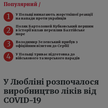
Популярний /
1
У Польщі вимагають жорсткішої реакції
на напади проти українців
Поляк Бартоломей Кубковський першим
2
в історії вплав переплив Балтійське
море
3
Володимир Зеленський прибув з
офіційним візитом до Сербії
4
У Польщі триває підготовка до
військового та морського парадів
У Любліні розпочалося
виробництво ліків від
COVID-19