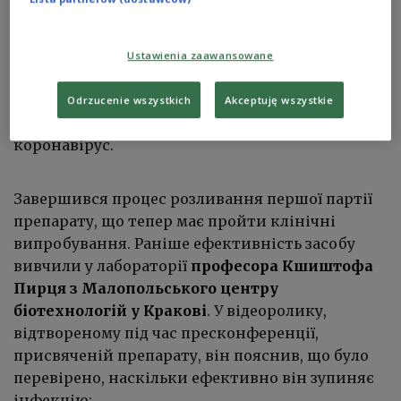
Фармацевтична фірма з Любліна заявила, що
створила перші у світі ефективні ліки проти
коронавірусу. За словами представників
Ustawienia zaawansowane
компанії Biomed Lublin, препарат на основі
плазми осіб, котрі одужали, містить антитіла,
Odrzucenie wszystkich
Akceptuję wszystkie
що нейтралізують, тобто вбивають
коронавірус.
Завершився процес розливання першої партії
препарату, що тепер має пройти клінічні
випробування. Раніше ефективність засобу
вивчили у лабораторії
професора Кшиштофа
Пирця з Малопольського центру
біотехнологій у Кракові
. У відеоролику,
відтвореному під час пресконференції,
присвяченій препарату, він пояснив, що було
перевірено, наскільки ефективно він зупиняє
інфекцію: