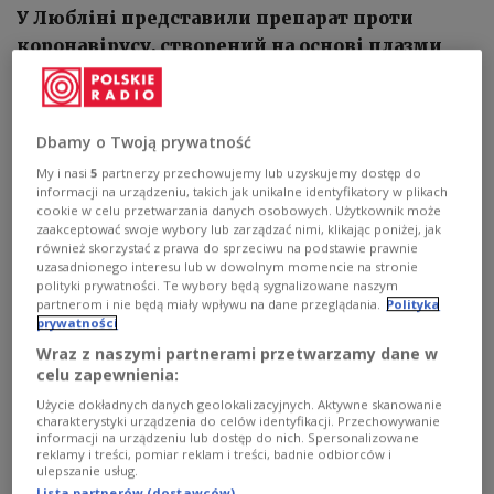
У Любліні представили препарат проти
коронавірусу, створений на основі плазми
осіб, котрі одужали
Dbamy o Twoją prywatność
My i nasi
5
partnerzy przechowujemy lub uzyskujemy dostęp do
informacji na urządzeniu, takich jak unikalne identyfikatory w plikach
cookie w celu przetwarzania danych osobowych. Użytkownik może
zaakceptować swoje wybory lub zarządzać nimi, klikając poniżej, jak
również skorzystać z prawa do sprzeciwu na podstawie prawnie
uzasadnionego interesu lub w dowolnym momencie na stronie
polityki prywatności. Te wybory będą sygnalizowane naszym
partnerom i nie będą miały wpływu na dane przeglądania.
Polityka
prywatności
Wraz z naszymi partnerami przetwarzamy dane w
celu zapewnienia:
Użycie dokładnych danych geolokalizacyjnych. Aktywne skanowanie
charakterystyki urządzenia do celów identyfikacji. Przechowywanie
informacji na urządzeniu lub dostęp do nich. Spersonalizowane
Представлення у Любліні перших польських ліків від Covid-
reklamy i treści, pomiar reklam i treści, badnie odbiorców i
19
PAP/Wojtek Jargiło
ulepszanie usług.
Lista partnerów (dostawców)