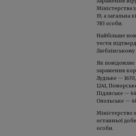
зараження віру
Міністерства з
19, а загальна
783 особи.
Найбільше нов
тести підтверд
Люблінському в
Як повідомляє 
зараження кор
Лудзьке — 1670
1241, Поморськ
Підляське — 64
Опольське — 46
Міністерство з
останньої доби
особи.