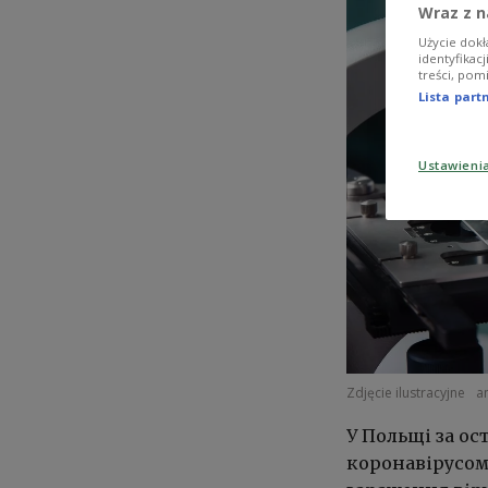
Wraz z n
Użycie dokł
identyfikac
treści, pom
Lista par
Ustawieni
Zdjęcie ilustracyjne
a
У Польщі за ос
коронавірусом.