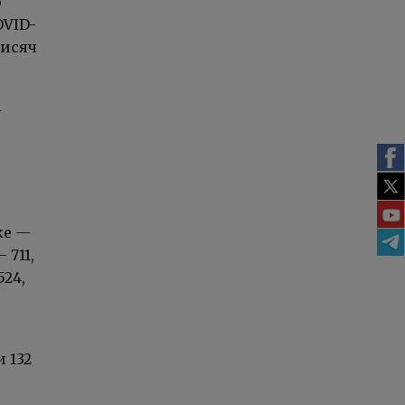
ю
OVID-
тисяч
і
ке —
 711,
524,
 132