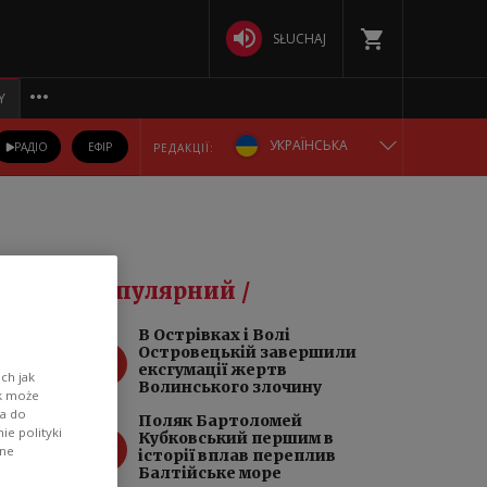
SŁUCHAJ
Y
УКРАЇНСЬКА
РАДІО
ЕФІР
РЕДАКЦІЇ:
ENGLISH
POLSKA
док
Популярний /
РУССКИЙ
️В Острівках і Волі
1
Островецькій завершили
БЕЛАРУСКАЯ
ексгумації жертв
ch jak
Волинського злочину
ik może
wa do
DEUTSCH
Поляк Бартоломей
e polityki
2
Кубковський першим в
ane
історії вплав переплив
Балтійське море