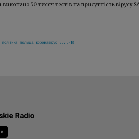
 виконано 50 тисяч тестів на присутність вірусу S
політика
польща
коронавірус
covid-19
lskie Radio
re