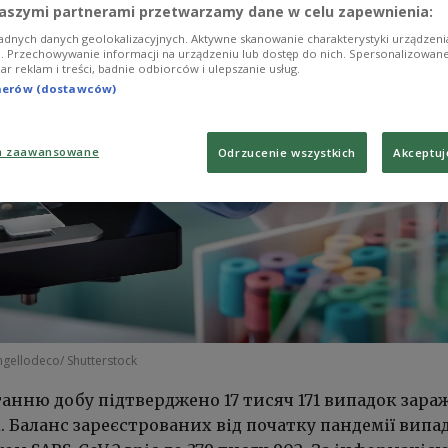
aszymi partnerami przetwarzamy dane w celu zapewnienia:
adnych danych geolokalizacyjnych. Aktywne skanowanie charakterystyki urządzen
ji. Przechowywanie informacji na urządzeniu lub dostęp do nich. Spersonalizowane
iar reklam i treści, badnie odbiorców i ulepszanie usług.
tnerów (dostawców)
a zaawansowane
Odrzucenie wszystkich
Akceptuj
ngellodeco/ Shutterstock
танню добу підтверджено 17 тисяч 171 випадок зар
 Баланс зареєстрованих від початку пандемії випа