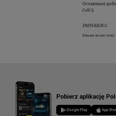
Останньої доби
CoV-2.
PAP/IAR/Я.С.
Більше на цю тему:
Pobierz aplikację Po
Google Play
App Sto