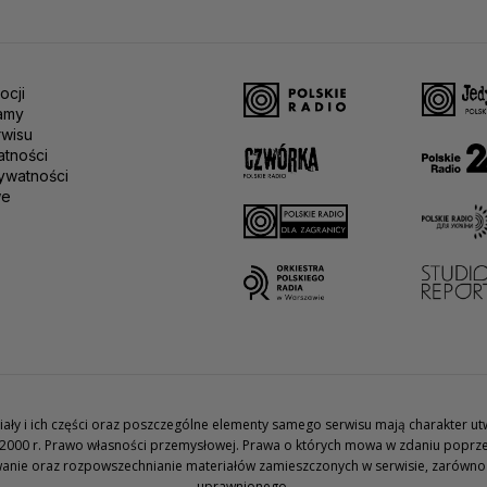
ocji
amy
rwisu
atności
ywatności
we
teriały i ich części oraz poszczególne elementy samego serwisu mają charakter 
2000 r. Prawo własności przemysłowej. Prawa o których mowa w zdaniu poprze
wanie oraz rozpowszechnianie materiałów zamieszczonych w serwisie, zarówno w 
uprawnionego.