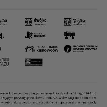
utworów lub wytworów objętych ochroną Ustawy z dnia 4 lutego 1994 r. o
dzającym przysługują Polskiemu Radiu S.A. w likwidacji lub podmiotom
części, jak i w całości jest zabronione bez uprzedniej pisemnej zgody