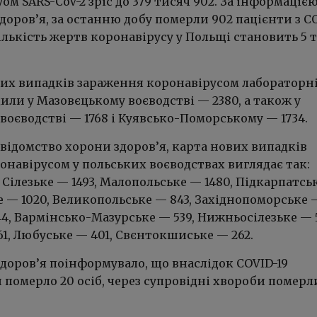
ом SARS-CoV-2 зріс до 379 тисяч 902. За інформаціє
доров’я, за останню добу померли 902 пацієнти з C
 кількість жертв коронавірусу у Польщі становить 5 
их випадків зараження коронавірусом лабораторн
или у Мазовєцькому воєводстві — 2380, а також у
оєводстві — 1768 і Куявсько-Поморському — 1734.
відомство хорони здоров’я, карта нових випадків
онавірусом у польських воєводствах виглядає так:
, Сілезьке — 1493, Малопольське — 1480, Підкарпатсь
е — 1020, Великопольське — 843, Західнопоморське —
4, Вармінсько-Мазурське — 539, Нижньосілезьке — 
1, Любуське — 401, Свєнтокшиське — 262.
доров’я поінформувало, що внаслідок COVID-19
 померло 20 осіб, через супровідні хвороби померли