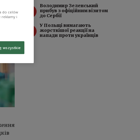
Володимир Зеленський
3
прибув з офіційним візитом
ia do celów
до Сербії
 reklamy i
У Польщі вимагають
4
жорсткішої реакції на
напади проти українців
ę wszystkie
аження
дків