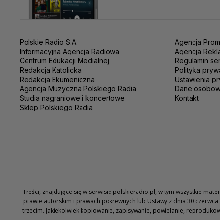
Polskie Radio S.A.
Agencja Prom
Informacyjna Agencja Radiowa
Agencja Rekl
Centrum Edukacji Medialnej
Regulamin se
Redakcja Katolicka
Polityka pryw
Redakcja Ekumeniczna
Ustawienia pr
Agencja Muzyczna Polskiego Radia
Dane osobo
Studia nagraniowe i koncertowe
Kontakt
Sklep Polskiego Radia
Treści, znajdujące się w serwisie polskieradio.pl, w tym wszystkie ma
prawie autorskim i prawach pokrewnych lub Ustawy z dnia 30 czerwca 
trzecim. Jakiekolwiek kopiowanie, zapisywanie, powielanie, reproduko