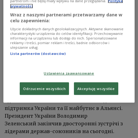
partnerom i nie będą miały wpływu na dane przeglądania.
Polityka
prywatności
Wraz z naszymi partnerami przetwarzamy dane w
celu zapewnienia:
Użycie dokładnych danych geolokalizacyjnych. Aktywne skanowanie
charakterystyki urządzenia do celów identyfikacji. Przechowywanie
informacji na urządzeniu lub dostęp do nich. Spersonalizowane
reklamy i treści, pomiar reklam i treści, badnie odbiorców i
ulepszanie usług.
Lista partnerów (dostawców)
Ustawienia zaawansowane
Президент Фінляндії Александр Стубб прибув до Анкари,
Туреччина
EPA/MUHAMMED ABDULLAH KURTAR / POOL
Odrzucenie wszystkich
Akceptuję wszystkie
У столиці Туреччини розпочався саміт НАТО,
одним із головних питань якого є подальша
підтримка України та її майбутнє в Альянсі.
Президент України Володимир
Зеленський закінчив двосторонні зустрічі з
лідерами держав-союзників на сьогодні.