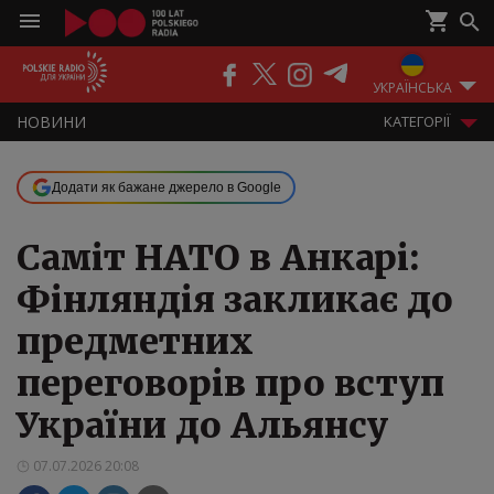
ПОДКАСТИ
РАДІО
ЕФІР
УКРАЇНСЬКА
НOВИНИ
KАТЕГОРІЇ
Додати як бажане джерело в Google
Саміт НАТО в Анкарі:
Фінляндія закликає до
предметних
переговорів про вступ
України до Альянсу
07.07.2026 20:08