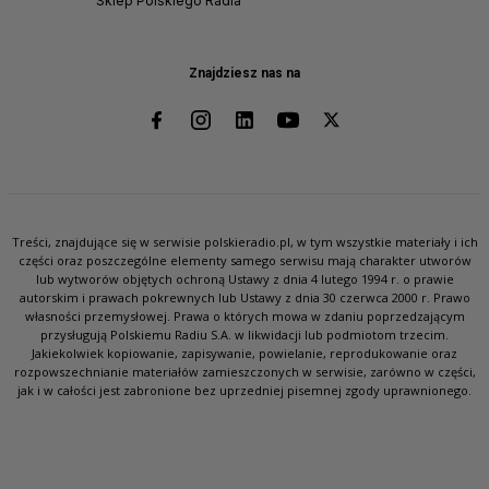
Sklep Polskiego Radia
Znajdziesz nas na
Treści, znajdujące się w serwisie polskieradio.pl, w tym wszystkie materiały i ich
części oraz poszczególne elementy samego serwisu mają charakter utworów
lub wytworów objętych ochroną Ustawy z dnia 4 lutego 1994 r. o prawie
autorskim i prawach pokrewnych lub Ustawy z dnia 30 czerwca 2000 r. Prawo
własności przemysłowej. Prawa o których mowa w zdaniu poprzedzającym
przysługują Polskiemu Radiu S.A. w likwidacji lub podmiotom trzecim.
Jakiekolwiek kopiowanie, zapisywanie, powielanie, reprodukowanie oraz
rozpowszechnianie materiałów zamieszczonych w serwisie, zarówno w części,
jak i w całości jest zabronione bez uprzedniej pisemnej zgody uprawnionego.