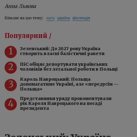
Анна Львова
нато
україна
фінляндія
Більше на цю тему:
Популярний /
1
Зеленський: До 2027 року Україна
створить власні балістичні ракети
2
ПіC обіцяє депортувати українських
чоловіків без легальної роботи в Польщі
Кароль Навроцький: Польща
3
допомагатиме Україні, але «передусім —
Польща»
Представники уряду прокоментували
4
рік Кароля Навроцького на посаді
президента