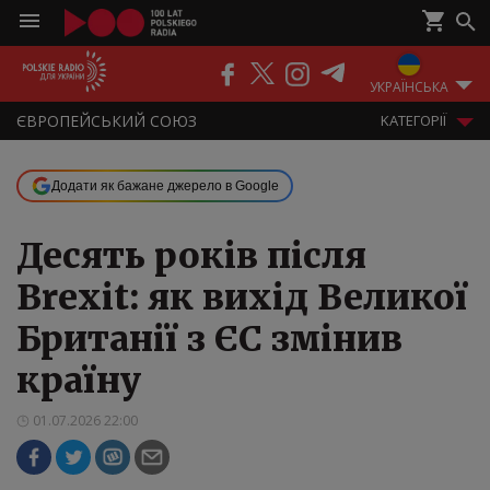
ПОДКАСТИ
РАДІО
ЕФІР
УКРАЇНСЬКА
ЄВРОПЕЙСЬКИЙ СОЮЗ
KАТЕГОРІЇ
Додати як бажане джерело в Google
Десять років після
Brexit: як вихід Великої
Британії з ЄС змінив
країну
01.07.2026 22:00