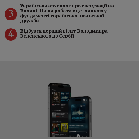
Українська археолог про ексгумації на
3
Волині: Наша робота є цеглинкою у
фундаменті українсько-польської
дружби
4
Відбувся перший візит Володимира
Зеленського до Сербії