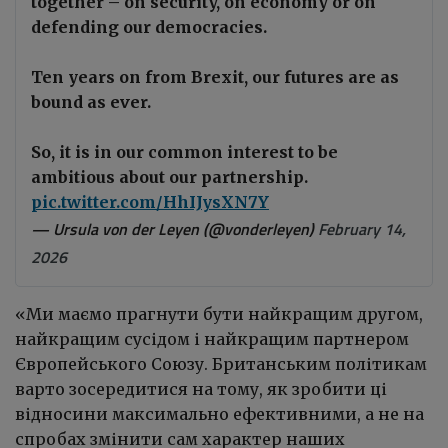
together – on security, on economy or on
defending our democracies.
Ten years on from Brexit, our futures are as
bound as ever.
So, it is in our common interest to be
ambitious about our partnership.
pic.twitter.com/HhIJysXN7Y
— Ursula von der Leyen (@vonderleyen)
February 14,
2026
«Ми маємо прагнути бути найкращим другом,
найкращим сусідом і найкращим партнером
Європейського Союзу. Британським політикам
варто зосередитися на тому, як зробити ці
відносини максимально ефективними, а не на
спробах змінити сам характер наших