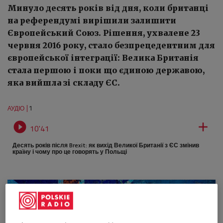
Минуло десять років від дня, коли британці
на референдумі вирішили залишити
Європейський Союз. Рішення, ухвалене 23
червня 2016 року, стало безпрецедентним для
європейської інтеграції: Велика Британія
стала першою і поки що єдиною державою,
яка вийшла зі складу ЄС.
1
АУДІО


10'41
Десять років після Brexit: як вихід Великої Британії з ЄС змінив
країну і чому про це говорять у Польщі