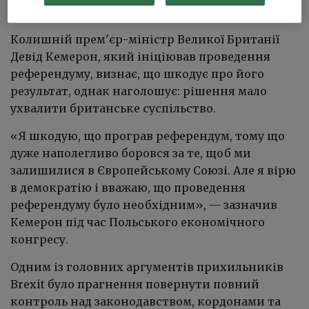
Британія залишила ЄС 31 січня 2020 року.
Колишній прем'єр-міністр Великої Британії
Девід Кемерон, який ініціював проведення
референдуму, визнає, що шкодує про його
результат, однак наголошує: рішення мало
ухвалити британське суспільство.
«Я шкодую, що програв референдум, тому що
дуже наполегливо боровся за те, щоб ми
залишилися в Європейському Союзі. Але я вірю
в демократію і вважаю, що проведення
референдуму було необхідним»,
—
зазначив
Кемерон під час Польського економічного
конгресу.
Одним із головних аргументів прихильників
Brexit було прагнення повернути повний
контроль над законодавством, кордонами та