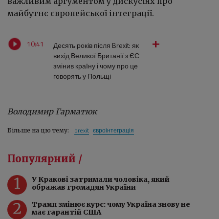
важливим аргументом у дискусіях про
майбутнє європейської інтеграції.
10:41
Десять років після Brexit: як
вихід Великої Британії з ЄС
змінив країну і чому про це
говорять у Польщі
Володимир Гарматюк
brexit
євроінтеграція
Більше на цю тему:
Популярний /
1
У Кракові затримали чоловіка, який
ображав громадян України
2
Трамп змінює курс: чому Україна знову не
має гарантій США