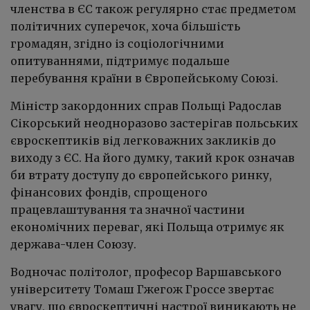
членства в ЄС також регулярно стає предметом
політичних суперечок, хоча більшість
громадян, згідно із соціологічними
опитуваннями, підтримує подальше
перебування країни в Європейському Союзі.
Міністр закордонних справ Польщі Радослав
Сікорський неодноразово застерігав польських
євроскептиків від легковажних закликів до
виходу з ЄС. На його думку, такий крок означав
би втрату доступу до європейського ринку,
фінансових фондів, спрощеного
працевлаштування та значної частини
економічних переваг, які Польща отримує як
держава-член Союзу.
Водночас політолог, професор Варшавського
університету Томаш Гжегож Гроссе звертає
увагу, що євроскептичні настрої виникають не