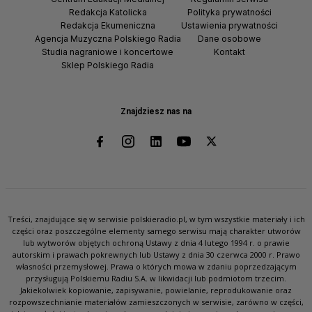
Redakcja Katolicka
Polityka prywatności
Redakcja Ekumeniczna
Ustawienia prywatności
Agencja Muzyczna Polskiego Radia
Dane osobowe
Studia nagraniowe i koncertowe
Kontakt
Sklep Polskiego Radia
Znajdziesz nas na
Treści, znajdujące się w serwisie polskieradio.pl, w tym wszystkie materiały i ich
części oraz poszczególne elementy samego serwisu mają charakter utworów
lub wytworów objętych ochroną Ustawy z dnia 4 lutego 1994 r. o prawie
autorskim i prawach pokrewnych lub Ustawy z dnia 30 czerwca 2000 r. Prawo
własności przemysłowej. Prawa o których mowa w zdaniu poprzedzającym
przysługują Polskiemu Radiu S.A. w likwidacji lub podmiotom trzecim.
Jakiekolwiek kopiowanie, zapisywanie, powielanie, reprodukowanie oraz
rozpowszechnianie materiałów zamieszczonych w serwisie, zarówno w części,