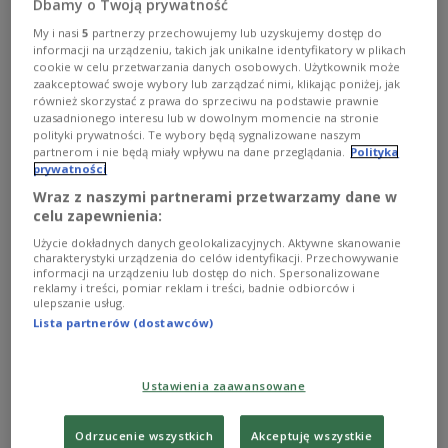
Dbamy o Twoją prywatność
My i nasi
5
partnerzy przechowujemy lub uzyskujemy dostęp do
informacji na urządzeniu, takich jak unikalne identyfikatory w plikach
cookie w celu przetwarzania danych osobowych. Użytkownik może
zaakceptować swoje wybory lub zarządzać nimi, klikając poniżej, jak
również skorzystać z prawa do sprzeciwu na podstawie prawnie
uzasadnionego interesu lub w dowolnym momencie na stronie
polityki prywatności. Te wybory będą sygnalizowane naszym
partnerom i nie będą miały wpływu na dane przeglądania.
Polityka
Фото ілюстративне.
pxhere.com/CC0 Domena publiczna
prywatności
Wraz z naszymi partnerami przetwarzamy dane w
23 червня 2016 року стало безпрецедентним для
celu zapewnienia:
європейської інтеграції: Велика Британія стала
Użycie dokładnych danych geolokalizacyjnych. Aktywne skanowanie
першою і поки що єдиною державою, яка
charakterystyki urządzenia do celów identyfikacji. Przechowywanie
informacji na urządzeniu lub dostęp do nich. Spersonalizowane
вийшла зі складу ЄС.
reklamy i treści, pomiar reklam i treści, badnie odbiorców i
ulepszanie usług.
Lista partnerów (dostawców)
52 відсотки учасників референдуму
підтримали вихід із Європейського Союзу, тоді
Ustawienia zaawansowane
як 48 відсотків проголосували за збереження
членства. Після цього розпочався тривалий
Odrzucenie wszystkich
Akceptuję wszystkie
процес переговорів, а офіційно Велика