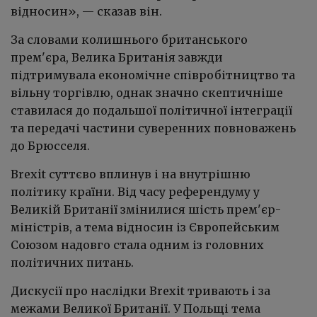
відносин»,
—
сказав він.
За словами колишнього британського
прем'єра, Велика Британія завжди
підтримувала економічне співробітництво та
вільну торгівлю, однак значно скептичніше
ставилася до подальшої політичної інтеграції
та передачі частини суверенних повноважень
до Брюсселя.
Brexit суттєво вплинув і на внутрішню
політику країни. Від часу референдуму у
Великій Британії змінилися шість прем'єр-
міністрів, а тема відносин із Європейським
Союзом надовго стала одним із головних
політичних питань.
Дискусії про наслідки Brexit тривають і за
межами Великої Британії. У Польщі тема