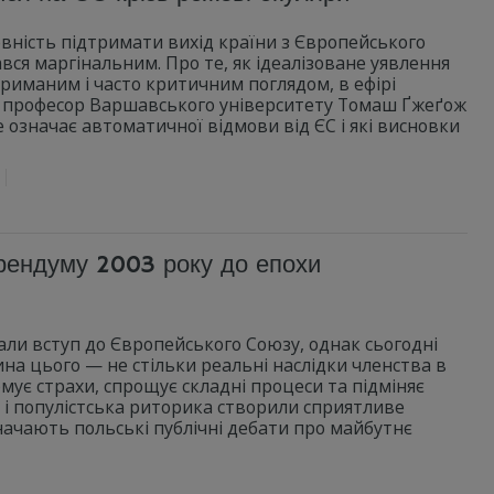
вність підтримати вихід країни з Європейського
вся маргінальним. Про те, як ідеалізоване уявлення
риманим і часто критичним поглядом, в ефірі
г, професор Варшавського університету Томаш Ґжеґож
е означає автоматичної відмови від ЄС і які висновки
рендуму 2003 року до епохи
ли вступ до Європейського Союзу, однак сьогодні
ина цього — не стільки реальні наслідки членства в
мує страхи, спрощує складні процеси та підміняє
 і популістська риторика створили сприятливе
начають польські публічні дебати про майбутнє