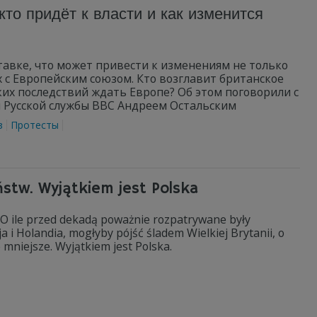
то придёт к власти и как изменится
авке, что может привести к изменениям не только
 с Европейским союзом. Кто возглавит британское
ких последствий ждать Европе? Об этом поговорили с
 Русской службы BBC Андреем Остальским
з
Протесты
stw. Wyjątkiem jest Polska
 O ile przed dekadą poważnie rozpatrywane były
a i Holandia, mogłyby pójść śladem Wielkiej Brytanii, o
 mniejsze. Wyjątkiem jest Polska.