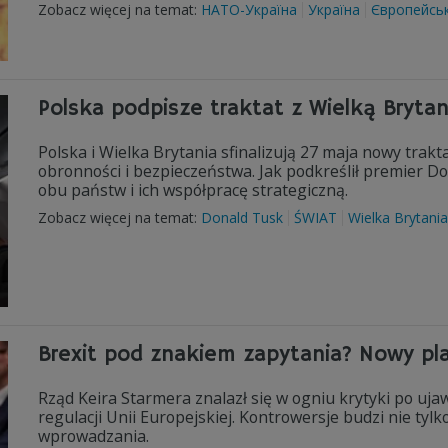
Zobacz więcej na temat:
НАТО-Україна
Україна
Європейсь
Polska podpisze traktat z Wielką Brytan
Polska i Wielka Brytania sfinalizują 27 maja nowy trak
obronności i bezpieczeństwa. Jak podkreślił premier 
obu państw i ich współpracę strategiczną.
Zobacz więcej na temat:
Donald Tusk
ŚWIAT
Wielka Brytania
Brexit pod znakiem zapytania? Nowy pl
Rząd Keira Starmera znalazł się w ogniu krytyki po uj
regulacji Unii Europejskiej. Kontrowersje budzi nie ty
wprowadzania.