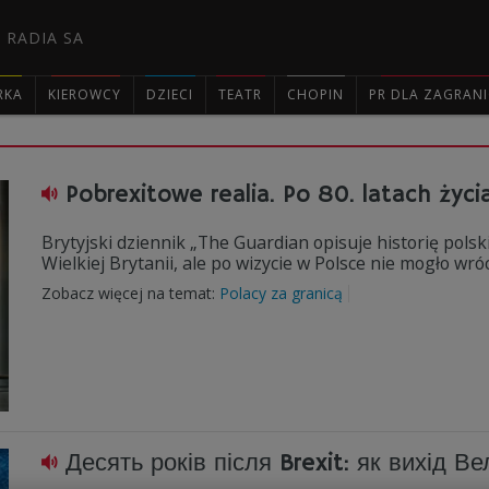
 RADIA SA
RKA
KIEROWCY
DZIECI
TEATR
CHOPIN
PR DLA ZAGRAN

Pobrexitowe realia. Po 80. latach życi
Brytyjski dziennik „The Guardian opisuje historię pols
Wielkiej Brytanii, ale po wizycie w Polsce nie mogło wr
Zobacz więcej na temat:
Polacy za granicą
Десять років після Brexit: як вихід Ве