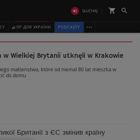
shopping_cart


SŁUCHAJ

ICY
ПР ДЛЯ УКРАЇНИ
PODCASTY
a w Wielkiej Brytanii utknęli w Krakowie
kiego małżeństwa, które od niemal 80 lat mieszka w
ócić do domu
ликої Британії з ЄС змінив країну