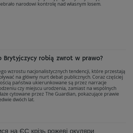
odebrało narodowi kontrolę nad własnym losem.
o Brytyjczycy robią zwrot w prawo?
go wzrostu nacjonalistycznych tendencji, które przestają
pływać na główny nurt debat publicznych. Coraz częściej
złością państwa ukierunkowane są przez narracje
odzeniu czy miejscu urodzenia, zamiast na wspólnych
ndaże cytowane przez The Guardian, pokazujące prawie
edwie dwóch lat.
ся на ЄС крізь рожеві окуляри