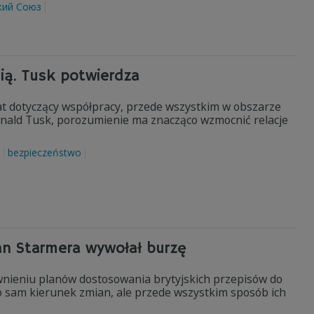
кий Союз
ią. Tusk potwierdza
tat dotyczący współpracy, przede wszystkim w obszarze
Donald Tusk, porozumienie ma znacząco wzmocnić relacje
bezpieczeństwo
an Starmera wywołał burzę
awnieniu planów dostosowania brytyjskich przepisów do
lko sam kierunek zmian, ale przede wszystkim sposób ich