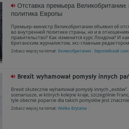
Отставка премьера Великобритании: к
политика Европы
Премьер-министр Великобритании объявил об отст
во внутренней политике страны, но и в отношениях
правительство? Как изменится курс Лондона? И ка
британским журналистом, экс-главным редактором
Zobacz więcej na temat:
Великобритания
Европейский сою
Brexit wyhamował pomysły innych pań
Brexit skutecznie wyhamował pomysły innych „exitów”.
scenariusze, w których kolejne kraje, szczególnie Francj
tyle obecnie poparcie dla takich pomysłów jest znacznie
Zobacz więcej na temat:
Wielka Brytania