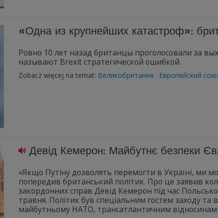
«Одна из крупнейших катастроф»: брит
Ровно 10 лет назад британцы проголосовали за вых
называют Brexit стратегической ошибкой.
Zobacz więcej na temat:
Великобритания
Европейский сою
Девід Кемерон: Майбутнє безпеки Євр
«Якщо Путіну дозволять перемогти в Україні, ми мо
попередив британський політик. Про це заявив коли
закордонних справ Девід Кемерон під час Польськог
травня. Політик був спеціальним гостем заходу та в
майбутньому НАТО, трансатлантичним відносинам і р