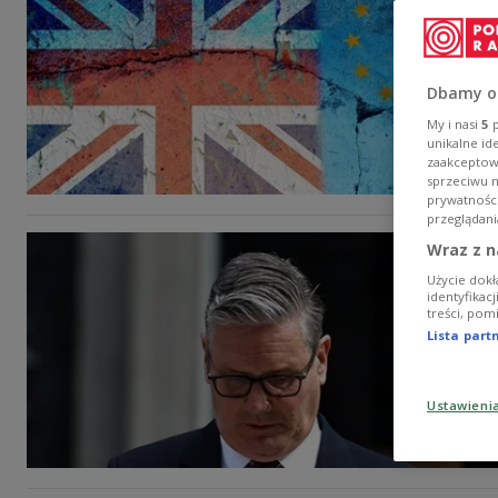
Dbamy o
My i nasi
5
p
unikalne id
zaakceptowa
sprzeciwu 
prywatnośc
przeglądani
Wraz z n
Użycie dokł
identyfikac
treści, pom
Lista par
Ustawieni