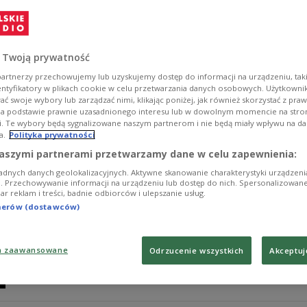
Минуло десять років від дня, коли британці на р
Рішення, ухвалене 23 червня 2016 року, стало безп
Британія стала першою і поки що єдиною державою,
 Twoją prywatność
Zobacz więcej na temat:
євроінтеграція
artnerzy przechowujemy lub uzyskujemy dostęp do informacji na urządzeniu, taki
entyfikatory w plikach cookie w celu przetwarzania danych osobowych. Użytkown
ć swoje wybory lub zarządzać nimi, klikając poniżej, jak również skorzystać z pra
na podstawie prawnie uzasadnionego interesu lub w dowolnym momencie na stroni
i. Te wybory będą sygnalizowane naszym partnerom i nie będą miały wpływu na d
a.
Polityka prywatności
Сім прем’єрів за десять років. Чому К
aszymi partnerami przetwarzamy dane w celu zapewnienia:
adnych danych geolokalizacyjnych. Aktywne skanowanie charakterystyki urządzen
Велика Британія готується до чергової зміни прем’є
ji. Przechowywanie informacji na urządzeniu lub dostęp do nich. Spersonalizowane
iar reklam i treści, badnie odbiorców i ulepszanie usług.
кількох місяців внутрішньопартійної кризи та паді
наслідком глибшої дестабілізації британської політ
tnerów (dostawców)
лідера Лейбористської партії називають мера Вели
Zobacz więcej na temat:
Кір Стармер
Велика Британія
Євр
a zaawansowane
Odrzucenie wszystkich
Akceptuj