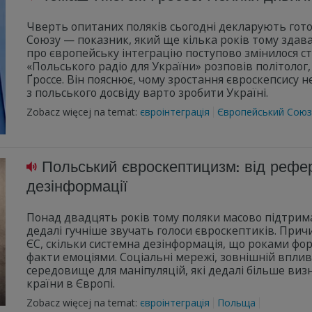
Чверть опитаних поляків сьогодні декларують гото
Союзу — показник, який ще кілька років тому здава
про європейську інтеграцію поступово змінилося ст
«Польського радіо для України» розповів політоло
Ґроссе. Він пояснює, чому зростання євроскепсису н
з польського досвіду варто зробити Україні.
Zobacz więcej na temat:
євроінтеграція
Європейський Союз
Польський євроскептицизм: від рефе
дезінформації
Понад двадцять років тому поляки масово підтрима
дедалі гучніше звучать голоси євроскептиків. Прич
ЄС, скільки системна дезінформація, що роками фор
факти емоціями. Соціальні мережі, зовнішній вплив
середовище для маніпуляцій, які дедалі більше виз
країни в Європі.
Zobacz więcej na temat:
євроінтеграція
Польща