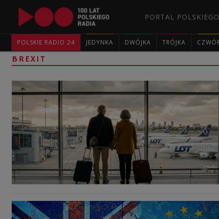
PORTAL POLSKIEGO
POLSKIE RADIO 24
JEDYNKA
DWÓJKA
TRÓJKA
CZWÓ
BREXIT