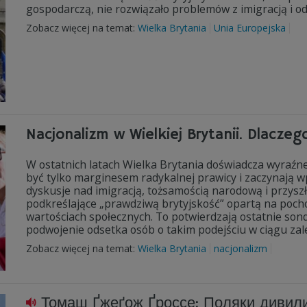
gospodarczą, nie rozwiązało problemów z imigracją i 
Zobacz więcej na temat:
Wielka Brytania
Unia Europejska
Nacjonalizm w Wielkiej Brytanii. Dlaczeg
W ostatnich latach Wielka Brytania doświadcza wyraźne
być tylko marginesem radykalnej prawicy i zaczynają w
dyskusje nad imigracją, tożsamością narodową i przys
podkreślające „prawdziwą brytyjskość” opartą na poch
wartościach społecznych. To potwierdzają ostatnie so
podwojenie odsetka osób o takim podejściu w ciągu zal
Zobacz więcej na temat:
Wielka Brytania
nacjonalizm
Томаш Ґжеґож Ґроссе: Поляки дивили