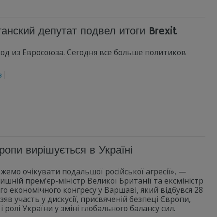
анский депутат подвел итоги Brexit
од из Евросоюза. Сегодня все больше политиков
з
опи вирішується в Україні
жемо очікувати подальшої російської агресії», —
шній прем’єр-міністр Великої Британії та ексміністр
о економічного конгресу у Варшаві, який відбувся 28
зяв участь у дискусії, присвяченій безпеці Європи,
олі України у зміні глобального балансу сил.