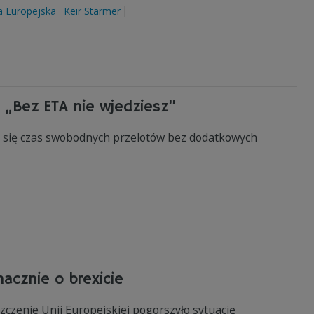
a Europejska
Keir Starmer
. „Bez ETA nie wjedziesz”
y się czas swobodnych przelotów bez dodatkowych
nacznie o brexicie
zczenie Unii Europejskiej pogorszyło sytuację