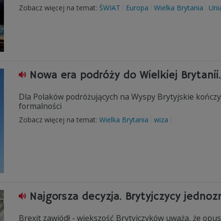
Zobacz więcej na temat:
ŚWIAT
Europa
Wielka Brytania
Uni
Nowa era podróży do Wielkiej Brytanii
Dla Polaków podróżujących na Wyspy Brytyjskie kończ
formalności
Zobacz więcej na temat:
Wielka Brytania
wiza
Najgorsza decyzja. Brytyjczycy jednoz
Brexit zawiódł - większość Brytyjczyków uważa, że opus