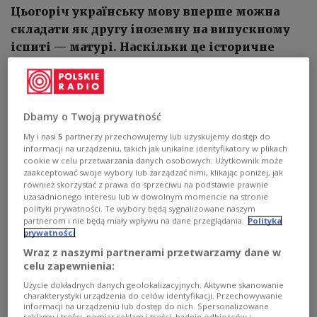
Цьогоріч українську мову вперше можна
складати як другу іноземну на випускному
іспиті — матурі. Наскільки це історичне
рішення для польської системи освіти і
розвитку самої української мови? Про це у
програмі «Ми у Польщі» Світлана Мялик
Dbamy o Twoją prywatność
поговорила із доцентом Інституту славістики
Польської академії наук, головою
My i nasi
5
partnerzy przechowujemy lub uzyskujemy dostęp do
informacji na urządzeniu, takich jak unikalne identyfikatory w plikach
оргкомітету Міжнародної науково-
cookie w celu przetwarzania danych osobowych. Użytkownik może
практичної конференції «Українська мова
zaakceptować swoje wybory lub zarządzać nimi, klikając poniżej, jak
również skorzystać z prawa do sprzeciwu na podstawie prawnie
як друга іноземна у Польщі» д-ром Павелом
uzasadnionego interesu lub w dowolnym momencie na stronie
Левчуком.
polityki prywatności. Te wybory będą sygnalizowane naszym
partnerom i nie będą miały wpływu na dane przeglądania.
Polityka
prywatności
1
АУДІО
Wraz z naszymi partnerami przetwarzamy dane w


celu zapewnienia:
26'50
Użycie dokładnych danych geolokalizacyjnych. Aktywne skanowanie
Цьогоріч українську мову вперше можна складати як другу
charakterystyki urządzenia do celów identyfikacji. Przechowywanie
іноземну на матурі. Наскільки це історичне рішення для польської
informacji na urządzeniu lub dostęp do nich. Spersonalizowane
системи освіти і розвитку самої української мови? Про це у
reklamy i treści, pomiar reklam i treści, badnie odbiorców i