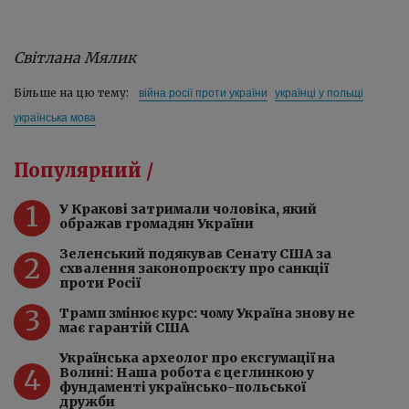
Світлана Мялик
війна росії проти україни
українці у польщі
Більше на цю тему:
українська мова
Популярний /
1
У Кракові затримали чоловіка, який
ображав громадян України
Зеленський подякував Сенату США за
2
схвалення законопроєкту про санкції
проти Росії
3
Трамп змінює курс: чому Україна знову не
має гарантій США
Українська археолог про ексгумації на
4
Волині: Наша робота є цеглинкою у
фундаменті українсько-польської
дружби