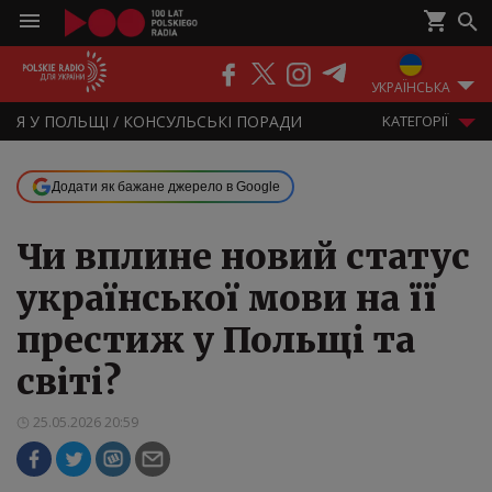
ПОДКАСТИ
РАДІО
ЕФІР
УКРАЇНСЬКА
Я У ПОЛЬЩІ / КОНСУЛЬСЬКІ ПОРАДИ
KАТЕГОРІЇ
Додати як бажане джерело в Google
Чи вплине новий статус
української мови на її
престиж у Польщі та
світі?
25.05.2026 20:59