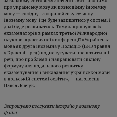
загальному світовому значенні. Ми говоримо
про українську мову як повноцінну іноземну
мову — солідну та європейську сучасну
іноземну мову. І це буде залишатись у системі і
далі буде розвиватись. Тому запрошую всіх
екзаменаторів в рамках третьої Міжнародної
науково-практичної конференції «Українська
мова як друга іноземна у Польщі» (12-13 травня
у Кракові - ред.) подискутувати про позитивні
речі, про проблеми і напрацювати спільну
формулу для подальшого розвитку
екзаменування і викладання української мови
в польській системі освіти», — наголосив
Павел Левчук.
Запрошуємо послухати інтерв'ю у доданому
файлі