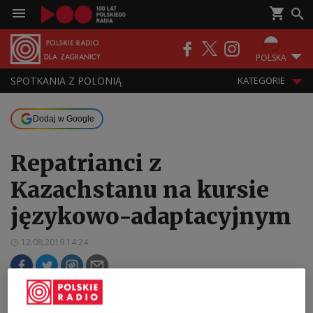
POLSKA
SPOTKANIA Z POLONIĄ
KATEGORIE
Dodaj w Google
Repatrianci z
Kazachstanu na kursie
językowo-adaptacyjnym
12.08.2019 14:24
Poznają język i przepisy prawne, aby łatwiej