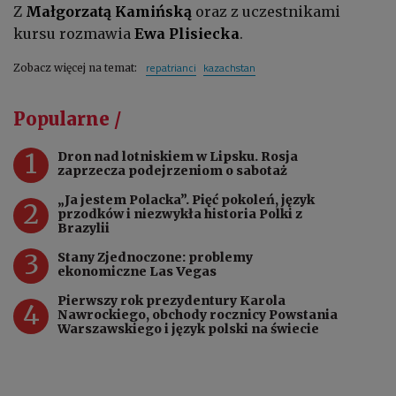
Z
Małgorzatą Kamińską
oraz z uczestnikami
kursu rozmawia
Ewa Plisiecka
.
repatrianci
kazachstan
Zobacz więcej na temat:
Popularne /
1
Dron nad lotniskiem w Lipsku. Rosja
zaprzecza podejrzeniom o sabotaż
„Ja jestem Polacka”. Pięć pokoleń, język
2
przodków i niezwykła historia Polki z
Brazylii
3
Stany Zjednoczone: problemy
ekonomiczne Las Vegas
Pierwszy rok prezydentury Karola
4
Nawrockiego, obchody rocznicy Powstania
Warszawskiego i język polski na świecie