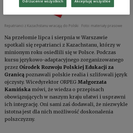
Odrzucenie wszystkich
Akceptuję wszystkie
Repatrianci z Kazachstanu wracają do Polski
Foto: materiały prasowe
Na przełomie lipca i sierpnia w Warszawie
spotkali się repatrianci z Kazachstanu, którzy w
minionym roku osiedlili się w Polsce. Podczas
kursu językowo-adaptacyjnego zorganizowanego
przez
Ośrodek Rozwoju Polskiej Edukacji za
Granicą
poznawali polskie realia i szlifowali język
ojczysty. Wicedyrektor ORPEG
Małgorzata
Kamińska
mówi, że wiedza o przepisach
obowiązujących w naszym kraju ułatwi i usprawni
ich integrację. Oni sami zaś dodawali, że niezwykle
istotna jest dla nich możliwość doskonalenia
polszczyzny.