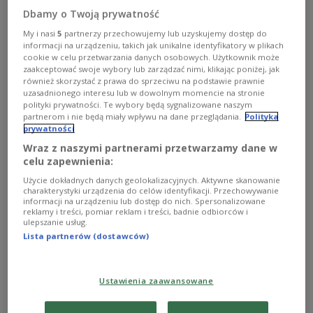
zaadaptować się do polskiej rzeczywistości.
Dbamy o Twoją prywatność
Wicedyrektor ORPEG Małgorzata Kamińska
My i nasi
5
partnerzy przechowujemy lub uzyskujemy dostęp do
mówi, że wiedza o przepisach obowiązujących w
informacji na urządzeniu, takich jak unikalne identyfikatory w plikach
naszym kraju ułatwi i usprawni ich integrację.
cookie w celu przetwarzania danych osobowych. Użytkownik może
zaakceptować swoje wybory lub zarządzać nimi, klikając poniżej, jak
również skorzystać z prawa do sprzeciwu na podstawie prawnie
1
AUDIO
uzasadnionego interesu lub w dowolnym momencie na stronie
polityki prywatności. Te wybory będą sygnalizowane naszym


07'19
partnerom i nie będą miały wpływu na dane przeglądania.
Polityka
prywatności
Repatrianci z Kazachstanu na kursie językowo-adaptacyjnym -
Wraz z naszymi partnerami przetwarzamy dane w
rozmowa Ewy Plisieckiej [posłuchaj]
celu zapewnienia:
Użycie dokładnych danych geolokalizacyjnych. Aktywne skanowanie
charakterystyki urządzenia do celów identyfikacji. Przechowywanie
informacji na urządzeniu lub dostęp do nich. Spersonalizowane
reklamy i treści, pomiar reklam i treści, badnie odbiorców i
ulepszanie usług.
Lista partnerów (dostawców)
Ustawienia zaawansowane