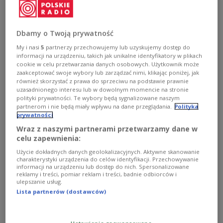
wydanie książki "Historia Amigi pixel po
pixelu" uzyskała wsparcie potrzebne do
zrealizowania celu w ciągu pierwszego
Dbamy o Twoją prywatność
weekendu po jej ogłoszeniu.
My i nasi
5
partnerzy przechowujemy lub uzyskujemy dostęp do
informacji na urządzeniu, takich jak unikalne identyfikatory w plikach
1
AUDIO
cookie w celu przetwarzania danych osobowych. Użytkownik może
zaakceptować swoje wybory lub zarządzać nimi, klikając poniżej, jak


również skorzystać z prawa do sprzeciwu na podstawie prawnie
07'46
uzasadnionego interesu lub w dowolnym momencie na stronie
polityki prywatności. Te wybory będą sygnalizowane naszym
Robert Łapiński, wydawca magazynu Pixel, o wyjątkowym sentymencie
partnerom i nie będą miały wpływu na dane przeglądania.
Polityka
Polaków do komputera Amiga [POSŁUCHAJ]
prywatności
Wraz z naszymi partnerami przetwarzamy dane w
celu zapewnienia:
Użycie dokładnych danych geolokalizacyjnych. Aktywne skanowanie
charakterystyki urządzenia do celów identyfikacji. Przechowywanie
informacji na urządzeniu lub dostęp do nich. Spersonalizowane
reklamy i treści, pomiar reklam i treści, badnie odbiorców i
ulepszanie usług.
Lista partnerów (dostawców)