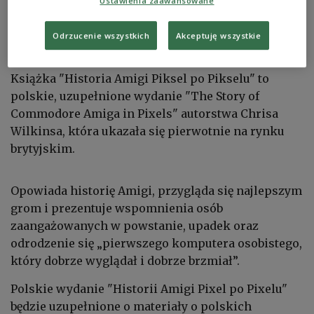
Ustawienia zaawansowane
Odrzucenie wszystkich
Akceptuję wszystkie
zdjęcie ilustracyjne
Shutterstock/Nonchanon
Książka "Historia Amigi Piksel po Pikselu" to
polskie, uzupełnione wydanie "The Story of
Commodore Amiga in Pixels" autorstwa Chrisa
Wilkinsa, która ukazała się pierwotnie na rynku
brytyjskim.
Opowiada historię Amigi, przygląda się najlepszym
grom i prezentuje wspomnienia osób
zaangażowanych w powstanie, upadek oraz
odrodzenie się „pierwszego komputera osobistego,
który dobrze wyglądał i dobrze brzmiał”.
Polskie wydanie "Historii Amigi Pixel po Pixelu"
będzie uzupełnione o materiały o polskich