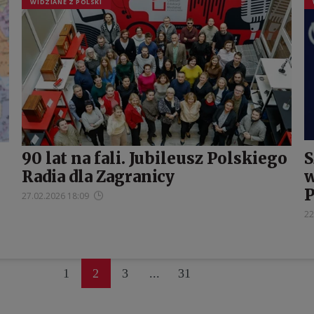
WIDZIANE Z POLSKI
90 lat na fali. Jubileusz Polskiego
S
Radia dla Zagranicy
w
P
27.02.2026 18:09
22
1
2
3
...
31