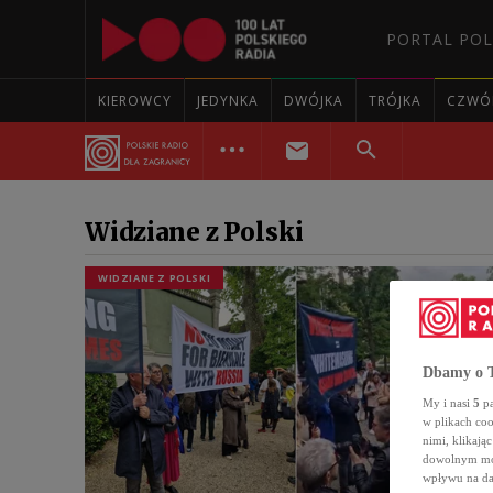
PORTAL POL
KIEROWCY
JEDYNKA
DWÓJKA
TRÓJKA
CZWÓ
Widziane z Polski
WIDZIANE Z POLSKI
Dbamy o T
My i nasi
5
pa
w plikach co
nimi, klikają
dowolnym mom
wpływu na da