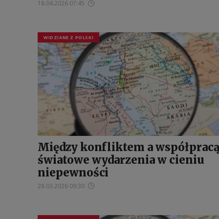
18.04.2026 07:45
WIDZIANE Z POLSKI
Między konfliktem a współpracą
światowe wydarzenia w cieniu
niepewności
28.03.2026 09:30