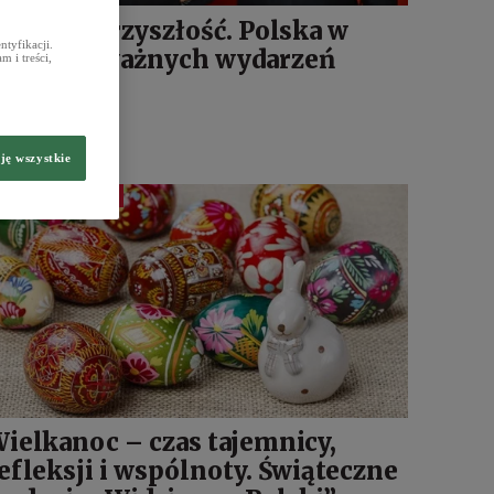
amięć i przyszłość. Polska w
tyfikacji.
entrum ważnych wydarzeń
 i treści,
.04.2026 08:45
ję wszystkie
WIDZIANE Z POLSKI
ielkanoc – czas tajemnicy,
efleksji i wspólnoty. Świąteczne