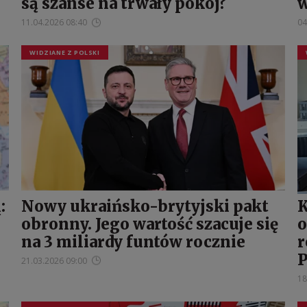
są szanse na trwały pokój?
w
11.04.2026 08:40
04
WIDZIANE Z POLSKI
:
Nowy ukraińsko-brytyjski pakt
K
obronny. Jego wartość szacuje się
o
na 3 miliardy funtów rocznie
r
P
21.03.2026 09:00
18