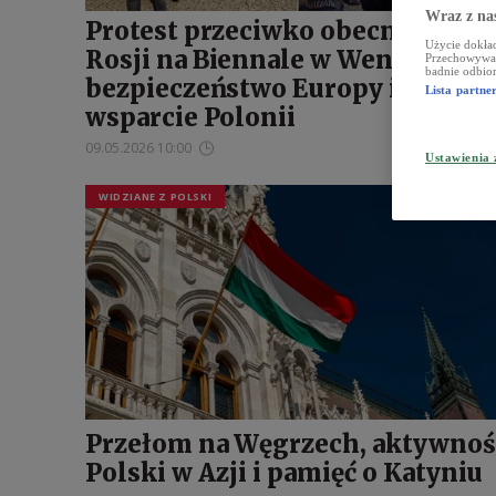
Wraz z na
Protest przeciwko obecności
Użycie dokład
Rosji na Biennale w Wenecji,
Przechowywani
badnie odbior
bezpieczeństwo Europy i
Lista partn
wsparcie Polonii
09.05.2026 10:00
Ustawienia
WIDZIANE Z POLSKI
Przełom na Węgrzech, aktywnoś
Polski w Azji i pamięć o Katyniu