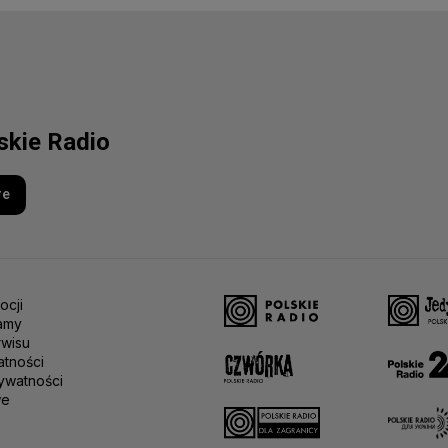
skie Radio
re
ocji
amy
rwisu
atności
ywatności
we