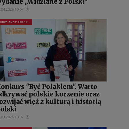
ydanie „Widziane z Polski”
.04.2026 10:07
WIDZIANE Z POLSKI
onkurs "Być Polakiem". Warto
dkrywać polskie korzenie oraz
ozwijać więź z kulturą i historią
olski
.03.2026 10:07