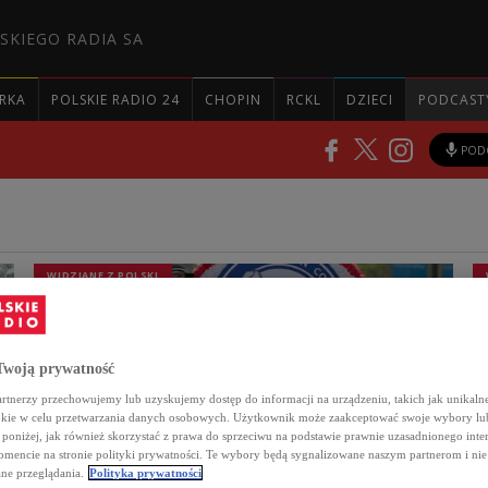
SKIEGO RADIA SA
RKA
POLSKIE RADIO 24
CHOPIN
RCKL
DZIECI
PODCAST
POD
WIDZIANE Z POLSKI
woją prywatność
rtnerzy przechowujemy lub uzyskujemy dostęp do informacji na urządzeniu, takich jak unikalne
okie w celu przetwarzania danych osobowych. Użytkownik może zaakceptować swoje wybory lu
c poniżej, jak również skorzystać z prawa do sprzeciwu na podstawie prawnie uzasadnionego inte
encie na stronie polityki prywatności. Te wybory będą sygnalizowane naszym partnerom i nie
ne przeglądania.
Polityka prywatności