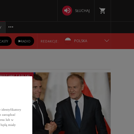
SŁUCHAJ
Y
POLSKA
CASTY
RADIO
REDAKCJE:
ENGLISH
БЕЛАРУСКАЯ
WIDZIANE Z POLSKI
DEUTSCH
РУССКИЙ
 identyfikatory
b zarządzać
УКРАЇНСЬКА
resu lub w
 będą miały