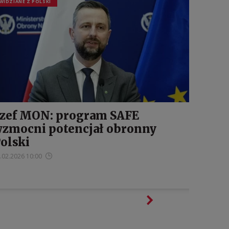
WIDZIANE Z POLSKI
zef MON: program SAFE
zmocni potencjał obronny
olski
.02.2026 10:00