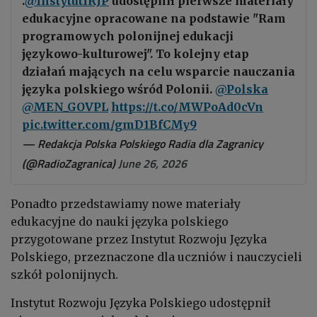
.
@InstytutIRJP
udostępnił pierwsze materiały
edukacyjne opracowane na podstawie "Ram
programowych polonijnej edukacji
językowo-kulturowej". To kolejny etap
działań mających na celu wsparcie nauczania
języka polskiego wśród Polonii.
@Polska
@MEN_GOVPL
https://t.co/MWPoAd0cVn
pic.twitter.com/gmD1BfCMy9
— Redakcja Polska Polskiego Radia dla Zagranicy
(@RadioZagranica)
June 26, 2026
Ponadto przedstawiamy nowe materiały
edukacyjne do nauki języka polskiego
przygotowane przez Instytut Rozwoju Języka
Polskiego, przeznaczone dla uczniów i nauczycieli
szkół polonijnych.
Instytut Rozwoju Języka Polskiego udostępnił