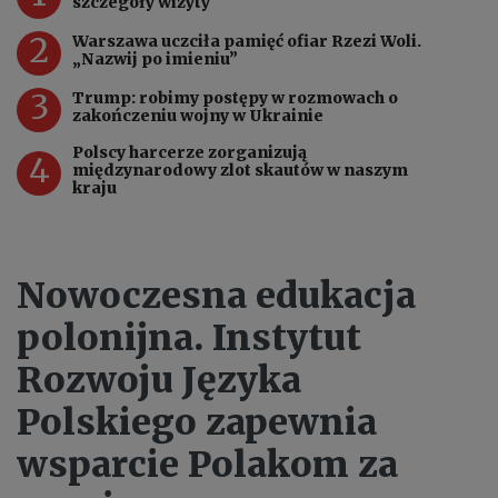
szczegóły wizyty
2
Warszawa uczciła pamięć ofiar Rzezi Woli.
„Nazwij po imieniu”
3
Trump: robimy postępy w rozmowach o
zakończeniu wojny w Ukrainie
Polscy harcerze zorganizują
4
międzynarodowy zlot skautów w naszym
kraju
Nowoczesna edukacja
polonijna. Instytut
Rozwoju Języka
Polskiego zapewnia
wsparcie Polakom za