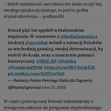
– Jeżeli mniejszość narodowa nie może uczyć się
swojego języka ojczystego, to jest to próba
wynarodowienia – podkreślił.
Ponad pięć lat spędził w białoruskim
więzieniu. W rozmowie z
@RadioZagranica
Andrzej
@poczobut
mówił o sytuacji Polaków
za wschodnią granicą, swojej determinacji, by
wrócić do kraju, oraz o znaczeniu pamięci
historycznej.
@MSZ_RP
@Polska
@FundacjaPPnW
https://t.co/0RX3wLkf2X
pic.twitter.com/01Zf3vz7wZ
— Redakcja Polska Polskiego Radia dla Zagranicy
(@RadioZagranica)
June 23, 2026
W części poświęconej Polonii informujemy o
trwającym naborze do programu stypendialnego