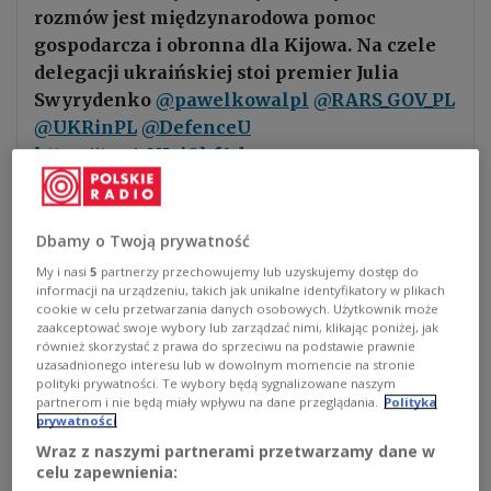
rozmów jest międzynarodowa pomoc
gospodarcza i obronna dla Kijowa. Na czele
delegacji ukraińskiej stoi premier Julia
Swyrydenko
@pawelkowalpl
@RARS_GOV_PL
@UKRinPL
@DefenceU
https://t.co/zNJaiQkfAd
— Redakcja Polska Polskiego Radia dla Zagranicy
(@RadioZagranica)
June 26, 2026
Dbamy o Twoją prywatność
My i nasi
5
partnerzy przechowujemy lub uzyskujemy dostęp do
W programie informujemy także o spotkaniu
informacji na urządzeniu, takich jak unikalne identyfikatory w plikach
przywódców
Grupy
E5
w Berlinie. Prezydent
cookie w celu przetwarzania danych osobowych. Użytkownik może
zaakceptować swoje wybory lub zarządzać nimi, klikając poniżej, jak
Francji oraz premierzy Polski, Włoch i Wielkiej
również skorzystać z prawa do sprzeciwu na podstawie prawnie
Brytanii omawiali przygotowania do zbliżającego
uzasadnionego interesu lub w dowolnym momencie na stronie
polityki prywatności. Te wybory będą sygnalizowane naszym
się szczytu NATO w Ankarze oraz kwestie związane
partnerom i nie będą miały wpływu na dane przeglądania.
Polityka
z dalszym wsparciem Ukrainy i bezpieczeństwem
prywatności
Europy.
Wraz z naszymi partnerami przetwarzamy dane w
celu zapewnienia:
Relacjonujemy również wizytę
marszałek Senatu