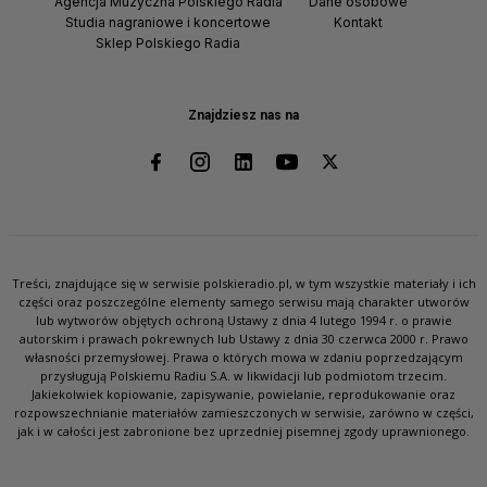
Agencja Muzyczna Polskiego Radia
Dane osobowe
Studia nagraniowe i koncertowe
Kontakt
Sklep Polskiego Radia
Znajdziesz nas na
Treści, znajdujące się w serwisie polskieradio.pl, w tym wszystkie materiały i ich
części oraz poszczególne elementy samego serwisu mają charakter utworów
lub wytworów objętych ochroną Ustawy z dnia 4 lutego 1994 r. o prawie
autorskim i prawach pokrewnych lub Ustawy z dnia 30 czerwca 2000 r. Prawo
własności przemysłowej. Prawa o których mowa w zdaniu poprzedzającym
przysługują Polskiemu Radiu S.A. w likwidacji lub podmiotom trzecim.
Jakiekolwiek kopiowanie, zapisywanie, powielanie, reprodukowanie oraz
rozpowszechnianie materiałów zamieszczonych w serwisie, zarówno w części,
jak i w całości jest zabronione bez uprzedniej pisemnej zgody uprawnionego.