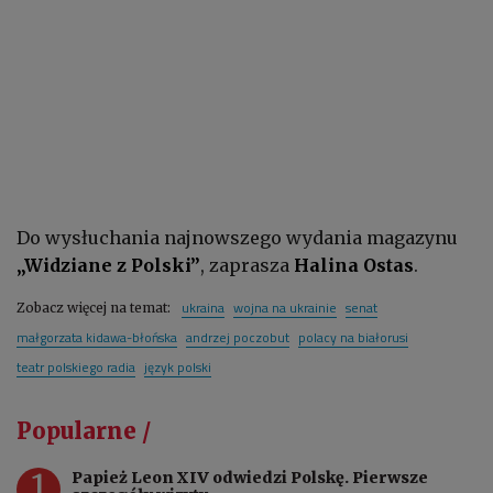
Do wysłuchania najnowszego wydania magazynu
„Widziane z Polski”
, zaprasza
Halina Ostas
.
ukraina
wojna na ukrainie
senat
Zobacz więcej na temat:
małgorzata kidawa-błońska
andrzej poczobut
polacy na białorusi
teatr polskiego radia
język polski
Popularne /
1
Papież Leon XIV odwiedzi Polskę. Pierwsze