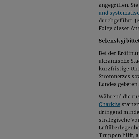
angegriffen. Si
und systematisc
durchgeführt. J
Folge dieser An
Selenskyj bitte
Bei der Eröffnu
ukrainische Sta
kurzfristige Un
Stromnetzes sow
Landes gebeten.
Während die ru
Charkiw
starten
dringend minde
strategische Vo
Luftüberlegenhe
Truppen hilft, 