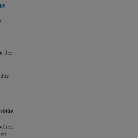
ige
s
t der
 des
größte
ischen
ben