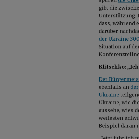
gibt die zwisch
Unterstützung. 
dass, während e
darüber nachdac
der Ukraine 30
Situation auf d
Konferenzteiln
Klitschko: „Ich
Der Bürgermeist
ebenfalls an
der
Ukraine
teilgen
Ukraine, wie d
aussehe, wies d
weitesten entwi
Beispiel daran 
„Jetzt fuhr ich