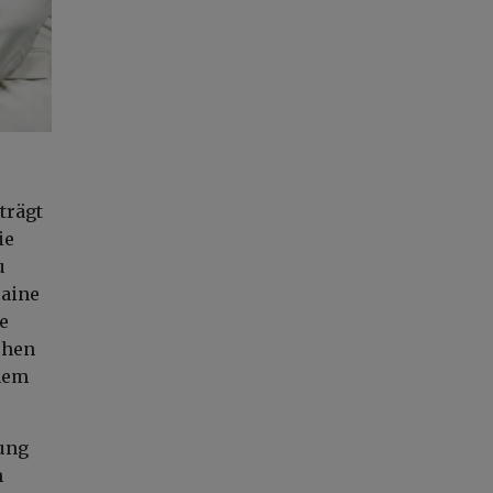
trägt
ie
u
raine
e
chen
inem
ung
m