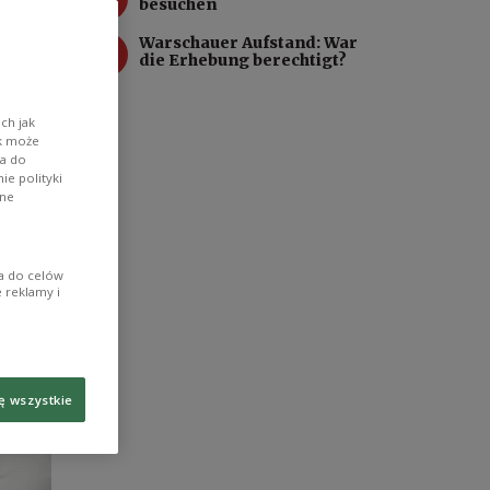
besuchen
au der
4
Warschauer Aufstand: War
die Erhebung berechtigt?
ben
ch jak
ik może
wa do
e polityki
ane
ia do celów
 reklamy i
ę wszystkie