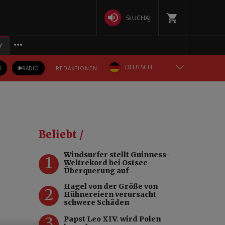
SŁUCHAJ
Y
DEUTSCH
S
RADIO
REDAKTIONEN:
ENGLISH
POLSKA
Beliebt /
РУССКИЙ
Windsurfer stellt Guinness-
1
Weltrekord bei Ostsee-
БЕЛАРУСКАЯ
Überquerung auf
Hagel von der Größe von
2
УКРАЇНСЬКА
Hühnereiern verursacht
schwere Schäden
3
Papst Leo XIV. wird Polen