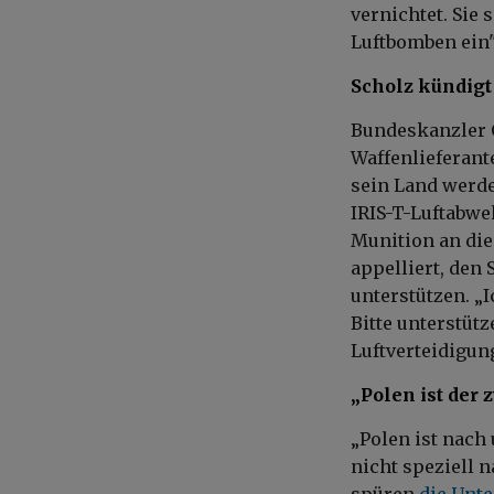
vernichtet. Sie 
Luftbomben ein",
Scholz kündig
Bundeskanzler 
Waffenlieferant
sein Land werde
IRIS-T-Luftabw
Munition an die
appelliert, den
unterstützen. „
Bitte unterstütz
Luftverteidigung
„Polen ist der
„Polen ist nach
nicht speziell 
spüren
die Unt