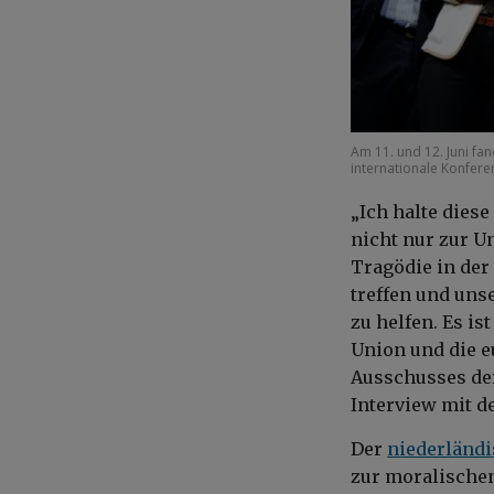
Am 11. und 12. Juni fa
internationale Konfer
„Ich halte diese
nicht nur zur U
Tragödie in der
treffen und uns
zu helfen. Es i
Union und die e
Ausschusses der
Interview mit d
Der
niederländi
zur moralischen