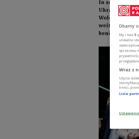
In seiner Rede
Ukraine 2024 i
Wolodymyr Sel
weitere Patrio
Dbamy o
benötige.
My i nasi
5
p
unikalne id
zaakceptowa
sprzeciwu 
prywatnośc
przeglądani
Wraz z n
Użycie dokł
identyfikac
treści, pom
Lista par
Ustawieni