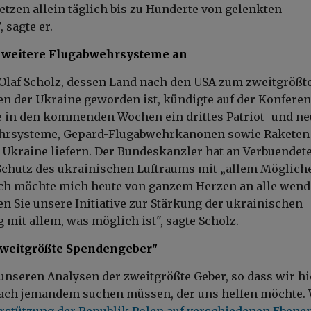
setzen allein täglich bis zu Hunderte von gelenkten
 sagte er.
t weitere Flugabwehrsysteme an
Olaf Scholz, dessen Land nach den USA zum zweitgrößt
en der Ukraine geworden ist, kündigte auf der Konferen
 in den kommenden Wochen ein drittes Patriot- und ne
ehrsysteme, Gepard-Flugabwehrkanonen sowie Raketen
 Ukraine liefern. Der Bundeskanzler hat an Verbuendet
 Schutz des ukrainischen Luftraums mit „allem Möglich
Ich möchte mich heute von ganzem Herzen an alle wend
en Sie unsere Initiative zur Stärkung der ukrainischen
 mit allem, was möglich ist", sagte Scholz.
 zweitgrößte Spendengeber"
 unseren Analysen der zweitgrößte Geber, so dass wir hi
nach jemandem suchen müssen, der uns helfen möchte.
erstützung der Republik Polen auf verschiedenen Ebene