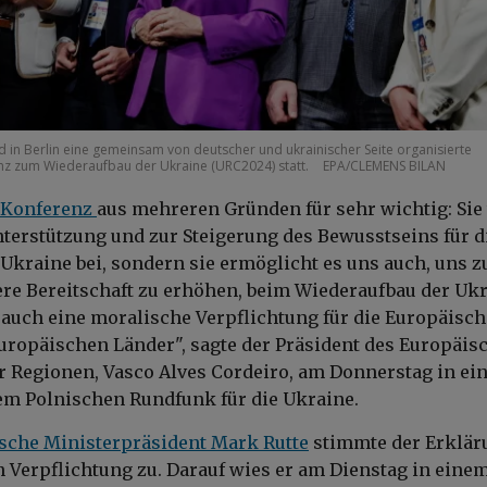
nd in Berlin eine gemeinsam von deutscher und ukrainischer Seite organisierte
enz zum Wiederaufbau der Ukraine (URC2024) statt.
EPA/CLEMENS BILAN
Konferenz
aus mehreren Gründen für sehr wichtig: Sie 
nterstützung und zur Steigerung des Bewusstseins für d
 Ukraine bei, sondern sie ermöglicht es uns auch, uns z
ere Bereitschaft zu erhöhen, beim Wiederaufbau der Uk
st auch eine moralische Verpflichtung für die Europäisch
uropäischen Länder", sagte der Präsident des Europäis
 Regionen, Vasco Alves Cordeiro, am Donnerstag in e
em Polnischen Rundfunk für die Ukraine.
sche Ministerpräsident Mark Rutte
stimmte der Erklär
 Verpflichtung zu. Darauf wies er am Dienstag in eine