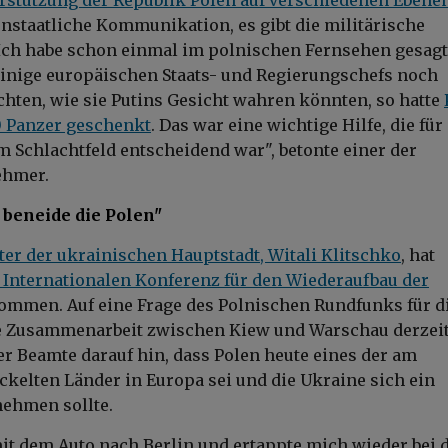
enstaatliche Kommunikation, es gibt die militärische
Ich habe schon einmal im polnischen Fernsehen gesagt
inige europäischen Staats- und Regierungschefs noch
hten, wie sie Putins Gesicht wahren könnten, so hatte
0 Panzer geschenkt
. Das war eine wichtige Hilfe, die für
em Schlachtfeld entscheidend war", betonte einer der
ehmer.
 beneide die Polen"
er der ukrainischen Hauptstadt, Witali Klitschko
, hat
 Internationalen Konferenz für den Wiederaufbau der
ommen. Auf eine Frage des Polnischen Rundfunks für d
ie Zusammenarbeit zwischen Kiew und Warschau derzei
er Beamte darauf hin, dass Polen heute eines der am
ckelten Länder in Europa sei und die Ukraine sich ein
nehmen sollte.
 mit dem Auto nach Berlin und ertappte mich wieder bei