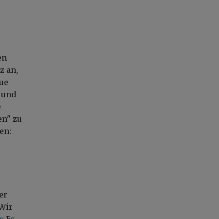
en
z an,
ue
 und
e
en" zu
en:
er
 Wir
n
: Es