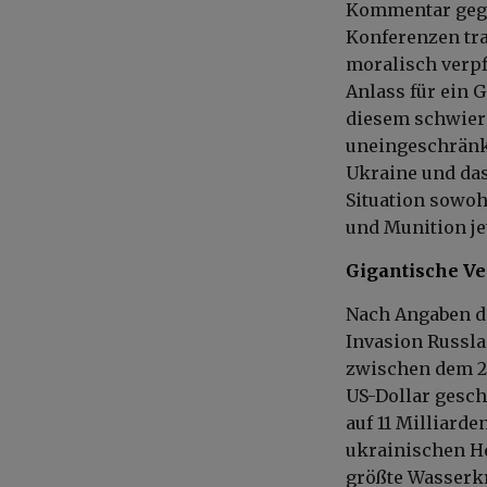
Kommentar gege
Konferenzen tra
moralisch verpf
Anlass für ein 
diesem schwier
uneingeschränkt
Ukraine und das
Situation sowoh
und Munition jet
Gigantische Ve
Nach Angaben de
Invasion Russla
zwischen dem 24
US-Dollar geschä
auf 11 Milliard
ukrainischen H
größte Wasserkr