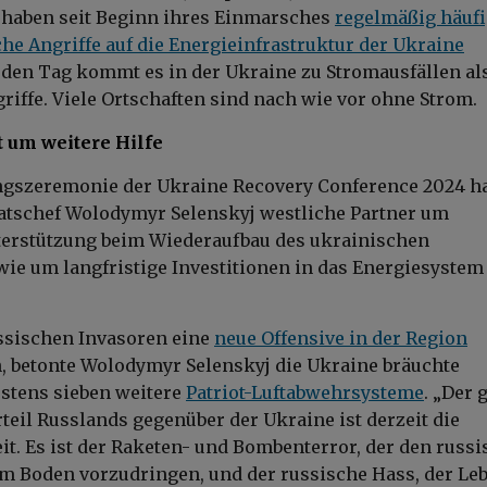
e haben seit Beginn ihres Einmarsches
regelmäßig häuf
he Angriffe auf die Energieinfrastruktur der Ukraine
eden Tag kommt es in der Ukraine zu Stromausfällen al
griffe. Viele Ortschaften sind nach wie vor ohne Strom.
t um weitere Hilfe
ngszeremonie der Ukraine Recovery Conference 2024 ha
atschef Wolodymyr Selenskyj westliche Partner um
terstützung beim Wiederaufbau des ukrainischen
ie um langfristige Investitionen in das Energiesystem
ssischen Invasoren eine
neue Offensive in der Region
, betonte Wolodymyr Selenskyj die Ukraine bräuchte
stens sieben weitere
Patriot-Luftabwehrsysteme
. „Der 
rteil Russlands gegenüber der Ukraine ist derzeit die
it. Es ist der Raketen- und Bombenterror, der den russ
am Boden vorzudringen, und der russische Hass, der Le