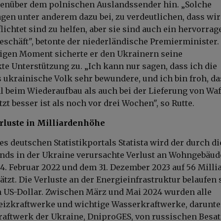
nüber dem polnischen Auslandssender hin. „Solche
gen unter anderem dazu bei, zu verdeutlichen, dass wir
lichtet sind zu helfen, aber sie sind auch ein hervorra
Geschäft", betonte der niederländische Premierminister.
igen Moment sicherte er den Ukrainern seine
e Unterstützung zu. „Ich kann nur sagen, dass ich die
 ukrainische Volk sehr bewundere, und ich bin froh, da
l beim Wiederaufbau als auch bei der Lieferung von Wa
zt besser ist als noch vor drei Wochen", so Rutte.
rluste in Milliardenhöhe
s deutschen Statistikportals Statista wird der durch di
nds in der Ukraine verursachte Verlust an Wohngebäu
. Februar 2022 und dem 31. Dezember 2023 auf 56 Milli
tzt. Die Verluste an der Energieinfrastruktur belaufen 
en US-Dollar. Zwischen März und Mai 2024 wurden alle
eizkraftwerke und wichtige Wasserkraftwerke, darunte
aftwerk der Ukraine, DniproGES, von russischen Besa