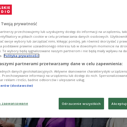
 auf der Internationalen Konferenz zum Wiederaufb
n Berlin betonte der ukrainische Regierungschef
enskyj, dass die Ukraine dringend mindestens sie
t-Luftabwehrsysteme zum Schutz ihres Luftraums
 Twoją prywatność
artnerzy przechowujemy lub uzyskujemy dostęp do informacji na urządzeniu, taki
entyfikatory w plikach cookie w celu przetwarzania danych osobowych. Użytkown
ć swoje wybory lub zarządzać nimi, klikając poniżej, jak również skorzystać z pra
na podstawie prawnie uzasadnionego interesu lub w dowolnym momencie na stroni
i. Te wybory będą sygnalizowane naszym partnerom i nie będą miały wpływu na d
a.
Polityka prywatności
aszymi partnerami przetwarzamy dane w celu zapewnienia:
adnych danych geolokalizacyjnych. Aktywne skanowanie charakterystyki urządzen
ji. Przechowywanie informacji na urządzeniu lub dostęp do nich. Spersonalizowane
iar reklam i treści, badnie odbiorców i ulepszanie usług.
tnerów (dostawców)
a zaawansowane
Odrzucenie wszystkich
Akceptuj