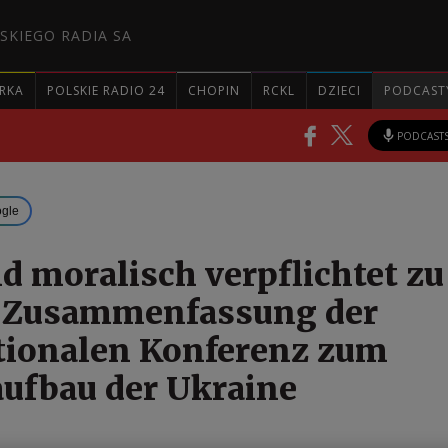
SKIEGO RADIA SA
RKA
POLSKIE RADIO 24
CHOPIN
RCKL
DZIECI
PODCAST
PODCAST
ogle
nd moralisch verpflichtet zu
. Zusammenfassung der
tionalen Konferenz zum
ufbau der Ukraine