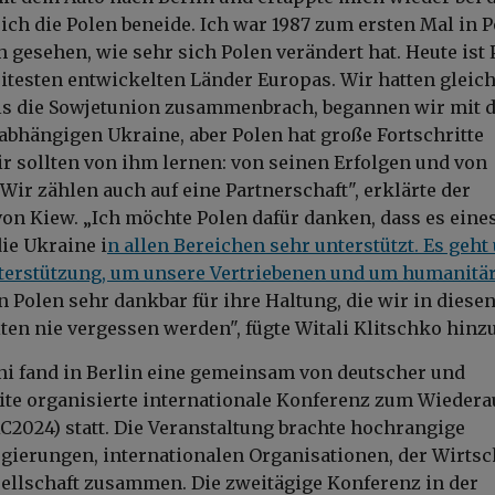
ich die Polen beneide. Ich war 1987 zum ersten Mal in P
h gesehen, wie sehr sich Polen verändert hat. Heute ist
itesten entwickelten Länder Europas. Wir hatten gleic
Als die Sowjetunion zusammenbrach, begannen wir mit 
abhängigen Ukraine, aber Polen hat große Fortschritte
r sollten von ihm lernen: von seinen Erfolgen und von
Wir zählen auch auf eine Partnerschaft", erklärte der
on Kiew. „Ich möchte Polen dafür danken, dass es eine
die Ukraine i
n allen Bereichen sehr unterstützt. Es geht
terstützung, um unsere Vertriebenen und um humanitä
en Polen sehr dankbar für ihre Haltung, die wir in diese
ten nie vergessen werden", fügte Witali Klitschko hinzu
Juni fand in Berlin eine gemeinsam von deutscher und
ite organisierte internationale Konferenz zum Wiedera
C2024) statt. Die Veranstaltung brachte hochrangige
egierungen, internationalen Organisationen, der Wirtsc
sellschaft zusammen. Die zweitägige Konferenz in der