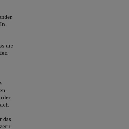
gender
 In
ss die
ffen
e
den
arden
sich
r das
tzern