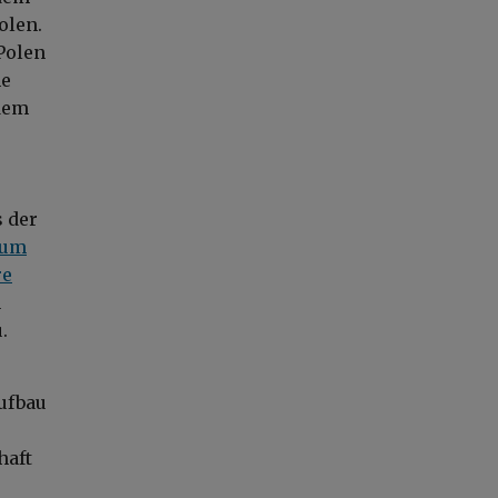
olen.
 Polen
he
dem
s der
 um
re
n
.
ufbau
haft