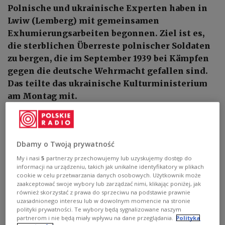
Polnische und ukrainische Experten haben in
Lwiw (Lemberg) mit gemeinsamen
Exhumierungsarbeiten begonnen. Ziel ist es,
die sterblichen Überreste polnischer Soldaten
zu bergen, die im September 1939 bei Kämpfen
gegen die deutsche Wehrmacht gefallen sind.
Das teilte das ukrainische Kulturministerium
am Montag mit.
Dbamy o Twoją prywatność
My i nasi
5
partnerzy przechowujemy lub uzyskujemy dostęp do
informacji na urządzeniu, takich jak unikalne identyfikatory w plikach
cookie w celu przetwarzania danych osobowych. Użytkownik może
zaakceptować swoje wybory lub zarządzać nimi, klikając poniżej, jak
również skorzystać z prawa do sprzeciwu na podstawie prawnie
uzasadnionego interesu lub w dowolnym momencie na stronie
polityki prywatności. Te wybory będą sygnalizowane naszym
partnerom i nie będą miały wpływu na dane przeglądania.
Polityka