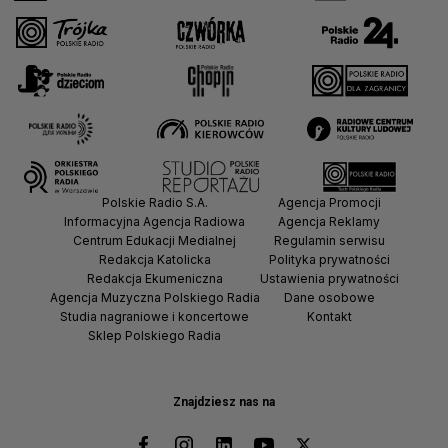
Polskie Radio S.A.
Agencja Promocji
Informacyjna Agencja Radiowa
Agencja Reklamy
Centrum Edukacji Medialnej
Regulamin serwisu
Redakcja Katolicka
Polityka prywatności
Redakcja Ekumeniczna
Ustawienia prywatności
Agencja Muzyczna Polskiego Radia
Dane osobowe
Studia nagraniowe i koncertowe
Kontakt
Sklep Polskiego Radia
Znajdziesz nas na